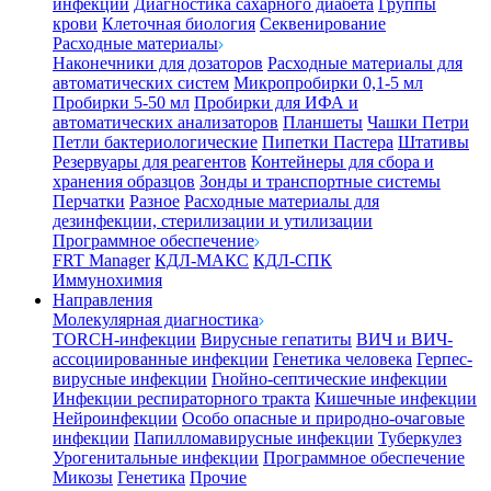
инфекции
Диагностика сахарного диабета
Группы
крови
Клеточная биология
Секвенирование
Расходные материалы
Наконечники для дозаторов
Расходные материалы для
автоматических систем
Микропробирки 0,1-5 мл
Пробирки 5-50 мл
Пробирки для ИФА и
автоматических анализаторов
Планшеты
Чашки Петри
Петли бактериологические
Пипетки Пастера
Штативы
Резервуары для реагентов
Контейнеры для сбора и
хранения образцов
Зонды и транспортные системы
Перчатки
Разное
Расходные материалы для
дезинфекции, стерилизации и утилизации
Программное обеспечение
FRT Manager
КДЛ-МАКС
КДЛ-СПК
Иммунохимия
Направления
Молекулярная диагностика
TORCH-инфекции
Вирусные гепатиты
ВИЧ и ВИЧ-
ассоциированные инфекции
Генетика человека
Герпес-
вирусные инфекции
Гнойно-септические инфекции
Инфекции респираторного тракта
Кишечные инфекции
Нейроинфекции
Особо опасные и природно-очаговые
инфекции
Папилломавирусные инфекции
Туберкулез
Урогенитальные инфекции
Программное обеспечение
Микозы
Генетика
Прочие