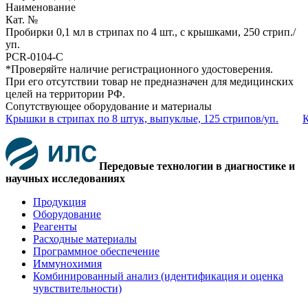
Наименование
Кат. №
Пробирки 0,1 мл в стрипах по 4 шт., с крышками, 250 стрип./
уп.
PCR-0104-C
*Проверяйте наличие регистрационного удостоверения.
При его отсутствии товар не предназначен для медицинских
целей на территории РФ.
Сопутствующее оборудование и материалы
Крышки в стрипах по 8 штук, выпуклые, 125 стрипов/уп.
К
Передовые технологии в диагностике и
научных исследованиях
Продукция
Оборудование
Реагенты
Расходные материалы
Программное обеспечение
Иммунохимия
Комбинированный анализ (идентификация и оценка
чувствительности)