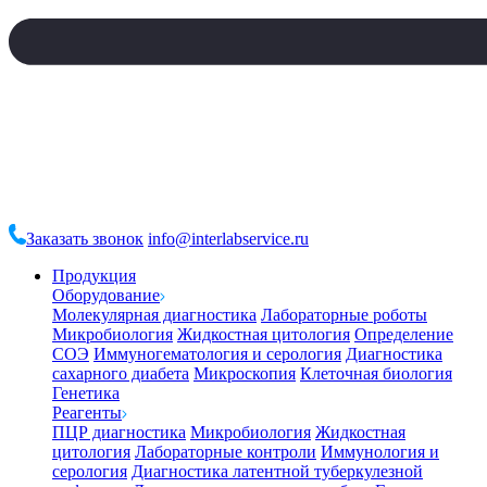
Заказать звонок
info@interlabservice.ru
Продукция
Оборудование
Молекулярная диагностика
Лабораторные роботы
Микробиология
Жидкостная цитология
Определение
СОЭ
Иммуногематология и серология
Диагностика
сахарного диабета
Микроскопия
Клеточная биология
Генетика
Реагенты
ПЦР диагностика
Микробиология
Жидкостная
цитология
Лабораторные контроли
Иммунология и
серология
Диагностика латентной туберкулезной