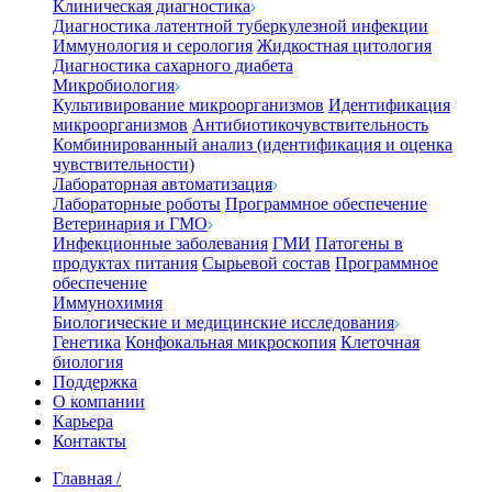
Клиническая диагностика
Диагностика латентной туберкулезной инфекции
Иммунология и серология
Жидкостная цитология
Диагностика сахарного диабета
Микробиология
Культивирование микроорганизмов
Идентификация
микроорганизмов
Антибиотикочувствительность
Комбинированный анализ (идентификация и оценка
чувствительности)
Лабораторная автоматизация
Лабораторные роботы
Программное обеспечение
Ветеринария и ГМО
Инфекционные заболевания
ГМИ
Патогены в
продуктах питания
Сырьевой состав
Программное
обеспечение
Иммунохимия
Биологические и медицинские исследования
Генетика
Конфокальная микроскопия
Клеточная
биология
Поддержка
О компании
Карьера
Контакты
Главная
/