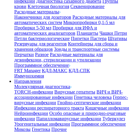
инфекции
Диагностика сахарного диабета
Группы
крови
Клеточная биология
Секвенирование
Расходные материалы
Наконечники для дозаторов
Расходные материалы для
автоматических систем
Микропробирки 0,1-5 мл
Пробирки 5-50 мл
Пробирки для ИФА и
автоматических анализаторов
Планшеты
Чашки Петри
Петли бактериологические
Пипетки Пастера
Штативы
Резервуары для реагентов
Контейнеры для сбора и
хранения образцов
Зонды и транспортные системы
Перчатки
Разное
Расходные материалы для
дезинфекции, стерилизации и утилизации
Программное обеспечение
FRT Manager
КДЛ-МАКС
КДЛ-СПК
Иммунохимия
Направления
Молекулярная диагностика
TORCH-инфекции
Вирусные гепатиты
ВИЧ и ВИЧ-
ассоциированные инфекции
Генетика человека
Герпес-
вирусные инфекции
Гнойно-септические инфекции
Инфекции респираторного тракта
Кишечные инфекции
Нейроинфекции
Особо опасные и природно-очаговые
инфекции
Папилломавирусные инфекции
Туберкулез
Урогенитальные инфекции
Программное обеспечение
Микозы
Генетика
Прочие