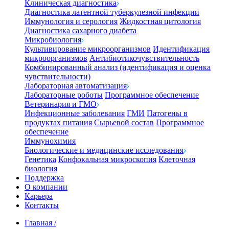
Клиническая диагностика
Диагностика латентной туберкулезной инфекции
Иммунология и серология
Жидкостная цитология
Диагностика сахарного диабета
Микробиология
Культивирование микроорганизмов
Идентификация
микроорганизмов
Антибиотикочувствительность
Комбинированный анализ (идентификация и оценка
чувствительности)
Лабораторная автоматизация
Лабораторные роботы
Программное обеспечение
Ветеринария и ГМО
Инфекционные заболевания
ГМИ
Патогены в
продуктах питания
Сырьевой состав
Программное
обеспечение
Иммунохимия
Биологические и медицинские исследования
Генетика
Конфокальная микроскопия
Клеточная
биология
Поддержка
О компании
Карьера
Контакты
Главная
/