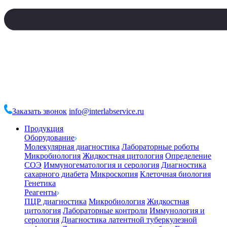
Заказать звонок
info@interlabservice.ru
Продукция
Оборудование
Молекулярная диагностика
Лабораторные роботы
Микробиология
Жидкостная цитология
Определение
СОЭ
Иммуногематология и серология
Диагностика
сахарного диабета
Микроскопия
Клеточная биология
Генетика
Реагенты
ПЦР диагностика
Микробиология
Жидкостная
цитология
Лабораторные контроли
Иммунология и
серология
Диагностика латентной туберкулезной