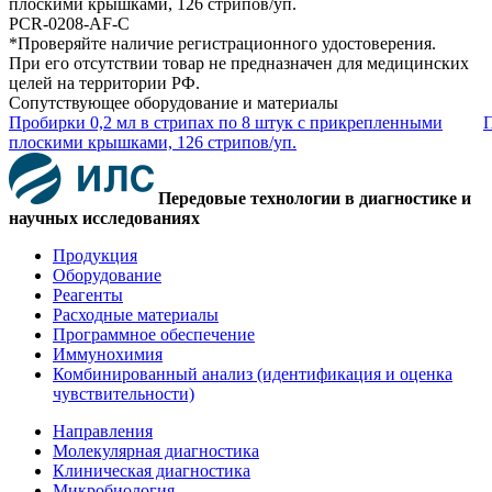
плоскими крышками, 126 стрипов/уп.
PCR-0208-AF-C
*Проверяйте наличие регистрационного удостоверения.
При его отсутствии товар не предназначен для медицинских
целей на территории РФ.
Сопутствующее оборудование и материалы
Пробирки 0,2 мл в стрипах по 8 штук с прикрепленными
П
плоскими крышками, 126 стрипов/уп.
Передовые технологии в диагностике и
научных исследованиях
Продукция
Оборудование
Реагенты
Расходные материалы
Программное обеспечение
Иммунохимия
Комбинированный анализ (идентификация и оценка
чувствительности)
Направления
Молекулярная диагностика
Клиническая диагностика
Микробиология