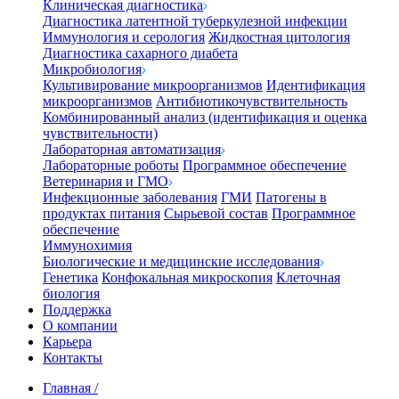
Клиническая диагностика
Диагностика латентной туберкулезной инфекции
Иммунология и серология
Жидкостная цитология
Диагностика сахарного диабета
Микробиология
Культивирование микроорганизмов
Идентификация
микроорганизмов
Антибиотикочувствительность
Комбинированный анализ (идентификация и оценка
чувствительности)
Лабораторная автоматизация
Лабораторные роботы
Программное обеспечение
Ветеринария и ГМО
Инфекционные заболевания
ГМИ
Патогены в
продуктах питания
Сырьевой состав
Программное
обеспечение
Иммунохимия
Биологические и медицинские исследования
Генетика
Конфокальная микроскопия
Клеточная
биология
Поддержка
О компании
Карьера
Контакты
Главная
/