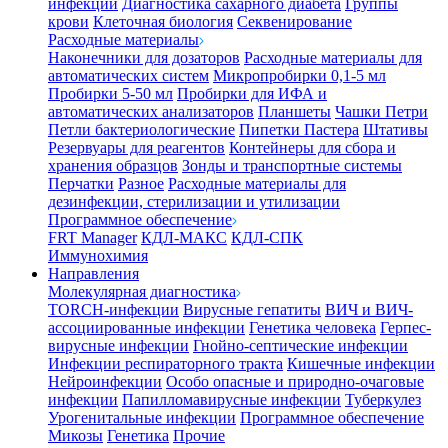
инфекции
Диагностика сахарного диабета
Группы
крови
Клеточная биология
Секвенирование
Расходные материалы
Наконечники для дозаторов
Расходные материалы для
автоматических систем
Микропробирки 0,1-5 мл
Пробирки 5-50 мл
Пробирки для ИФА и
автоматических анализаторов
Планшеты
Чашки Петри
Петли бактериологические
Пипетки Пастера
Штативы
Резервуары для реагентов
Контейнеры для сбора и
хранения образцов
Зонды и транспортные системы
Перчатки
Разное
Расходные материалы для
дезинфекции, стерилизации и утилизации
Программное обеспечение
FRT Manager
КДЛ-МАКС
КДЛ-СПК
Иммунохимия
Направления
Молекулярная диагностика
TORCH-инфекции
Вирусные гепатиты
ВИЧ и ВИЧ-
ассоциированные инфекции
Генетика человека
Герпес-
вирусные инфекции
Гнойно-септические инфекции
Инфекции респираторного тракта
Кишечные инфекции
Нейроинфекции
Особо опасные и природно-очаговые
инфекции
Папилломавирусные инфекции
Туберкулез
Урогенитальные инфекции
Программное обеспечение
Микозы
Генетика
Прочие