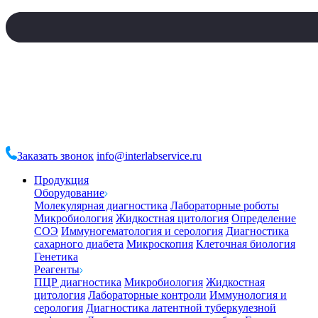
Заказать звонок
info@interlabservice.ru
Продукция
Оборудование
Молекулярная диагностика
Лабораторные роботы
Микробиология
Жидкостная цитология
Определение
СОЭ
Иммуногематология и серология
Диагностика
сахарного диабета
Микроскопия
Клеточная биология
Генетика
Реагенты
ПЦР диагностика
Микробиология
Жидкостная
цитология
Лабораторные контроли
Иммунология и
серология
Диагностика латентной туберкулезной