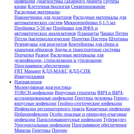
инфекции
Диагностика сахарного диабета
Группы
крови
Клеточная биология
Секвенирование
Расходные материалы
Наконечники для дозаторов
Расходные материалы для
автоматических систем
Микропробирки 0,1-5 мл
Пробирки 5-50 мл
Пробирки для ИФА и
автоматических анализаторов
Планшеты
Чашки Петри
Петли бактериологические
Пипетки Пастера
Штативы
Резервуары для реагентов
Контейнеры для сбора и
хранения образцов
Зонды и транспортные системы
Перчатки
Разное
Расходные материалы для
дезинфекции, стерилизации и утилизации
Программное обеспечение
FRT Manager
КДЛ-МАКС
КДЛ-СПК
Иммунохимия
Направления
Молекулярная диагностика
TORCH-инфекции
Вирусные гепатиты
ВИЧ и ВИЧ-
ассоциированные инфекции
Генетика человека
Герпес-
вирусные инфекции
Гнойно-септические инфекции
Инфекции респираторного тракта
Кишечные инфекции
Нейроинфекции
Особо опасные и природно-очаговые
инфекции
Папилломавирусные инфекции
Туберкулез
Урогенитальные инфекции
Программное обеспечение
Микозы
Генетика
Прочие