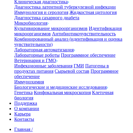
Клиническая диагностика
Диагностика латентной туберкулезной инфекции
Иммунология и серология
Жидкостная цитология
Диагностика сахарного диабета
Микробиология
Культивирование микроорганизмов
Идентификация
микроорганизмов
Антибиотикочувствительность
Комбинированный анализ (идентификация и оценка
чувствительности)
Лабораторная автоматизация
Лабораторные роботы
Программное обеспечение
Ветеринария и ГМО
Инфекционные заболевания
ГМИ
Патогены в
продуктах питания
Сырьевой состав
Программное
обеспечение
Иммунохимия
Биологические и медицинские исследования
Генетика
Конфокальная микроскопия
Клеточная
биология
Поддержка
О компании
Карьера
Контакты
Главная
/