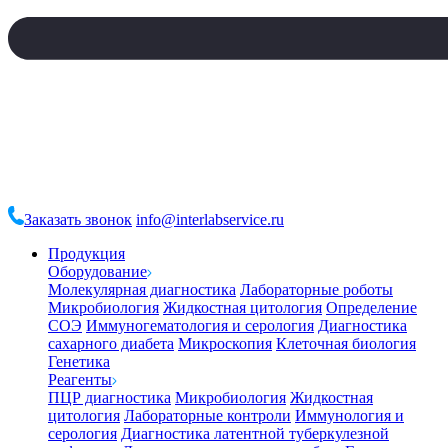
Заказать звонок
info@interlabservice.ru
Продукция
Оборудование
Молекулярная диагностика
Лабораторные роботы
Микробиология
Жидкостная цитология
Определение
СОЭ
Иммуногематология и серология
Диагностика
сахарного диабета
Микроскопия
Клеточная биология
Генетика
Реагенты
ПЦР диагностика
Микробиология
Жидкостная
цитология
Лабораторные контроли
Иммунология и
серология
Диагностика латентной туберкулезной