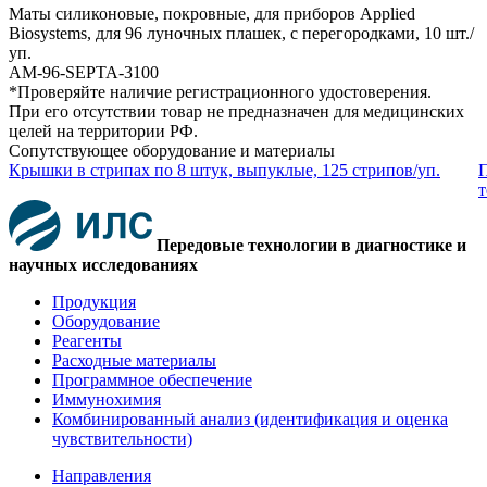
Маты силиконовые, покровные, для приборов Applied
Biosystems, для 96 луночных плашек, с перегородками, 10 шт./
уп.
AM-96-SEPTA-3100
*Проверяйте наличие регистрационного удостоверения.
При его отсутствии товар не предназначен для медицинских
целей на территории РФ.
Сопутствующее оборудование и материалы
Крышки в стрипах по 8 штук, выпуклые, 125 стрипов/уп.
П
т
Передовые технологии в диагностике и
научных исследованиях
Продукция
Оборудование
Реагенты
Расходные материалы
Программное обеспечение
Иммунохимия
Комбинированный анализ (идентификация и оценка
чувствительности)
Направления