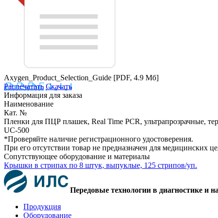
Axygen_Product_Selection_Guide
[PDF, 4.9 Мб]
Распечатать
Скачать
Информация для заказа
Наименование
Кат. №
Пленки для ПЦР плашек, Real Time PCR, ультрапрозрачные, тер
UC-500
*Проверяйте наличие регистрационного удостоверения.
При его отсутствии товар не предназначен для медицинских ц
Сопутствующее оборудование и материалы
Крышки в стрипах по 8 штук, выпуклые, 125 стрипов/уп.
Передовые технологии в диагностике и н
Продукция
Оборудование