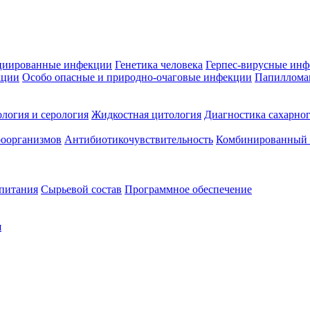
циированные инфекции
Генетика человека
Герпес-вирусные ин
кции
Особо опасные и природно-очаговые инфекции
Папиллома
логия и серология
Жидкостная цитология
Диагностика сахарног
оорганизмов
Антибиотикочувствительность
Комбинированный а
 питания
Сырьевой состав
Программное обеспечение
я