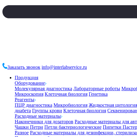
Заказать звонок
info@interlabservice.ru
Продукция
Оборудование
Молекулярная диагностика
Лабораторные роботы
Микро
Микроскопия
Клеточная биология
Генетика
Реагенты
ПЦР диагностика
Микробиология
Жидкостная цитологи
диабета
Группы крови
Клеточная биология
Секвенирова
Расходные материалы
Наконечники для дозаторов
Расходные материалы для ав
Чашки Петри
Петли бактериологические
Пипетки Пастер
Разное
Расходные материалы для дезинфекции, стерилиз