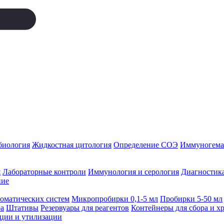
биология
Жидкостная цитология
Определение СОЭ
Иммуногемат
я
Лабораторные контроли
Иммунология и серология
Диагностика
ние
томатических систем
Микропробирки 0,1-5 мл
Пробирки 5-50 мл
а
Штативы
Резервуары для реагентов
Контейнеры для сбора и х
ации и утилизации