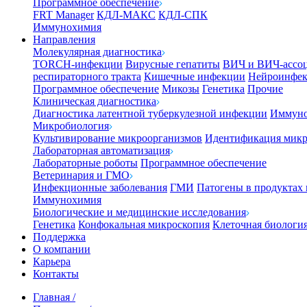
Программное обеспечение
FRT Manager
КДЛ-МАКС
КДЛ-СПК
Иммунохимия
Направления
Молекулярная диагностика
TORCH-инфекции
Вирусные гепатиты
ВИЧ и ВИЧ-ассо
респираторного тракта
Кишечные инфекции
Нейроинфе
Программное обеспечение
Микозы
Генетика
Прочие
Клиническая диагностика
Диагностика латентной туберкулезной инфекции
Иммуно
Микробиология
Культивирование микроорганизмов
Идентификация микр
Лабораторная автоматизация
Лабораторные роботы
Программное обеспечение
Ветеринария и ГМО
Инфекционные заболевания
ГМИ
Патогены в продуктах
Иммунохимия
Биологические и медицинские исследования
Генетика
Конфокальная микроскопия
Клеточная биологи
Поддержка
О компании
Карьера
Контакты
Главная
/