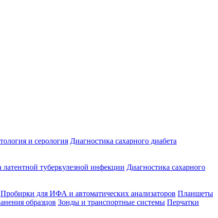
ология и серология
Диагностика сахарного диабета
 латентной туберкулезной инфекции
Диагностика сахарного
Пробирки для ИФА и автоматических анализаторов
Планшеты
ранения образцов
Зонды и транспортные системы
Перчатки