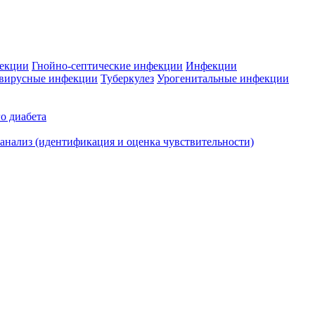
фекции
Гнойно-септические инфекции
Инфекции
вирусные инфекции
Туберкулез
Урогенитальные инфекции
о диабета
нализ (идентификация и оценка чувствительности)