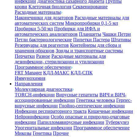
инфекции
Диагностика сахарного диабета
Группы
крови
Клеточная биология
Секвенирование
Расходные материалы
Наконечники для дозаторов
Расходные материалы для
автоматических систем
Микропробирки 0,1-5 мл
Пробирки 5-50 мл
Пробирки для ИФА и
автоматических анализаторов
Планшеты
Чашки Петри
Петли бактериологические
Пипетки Пастера
Штативы
Резервуары для реагентов
Контейнеры для сбора и
хранения образцов
Зонды и транспортные системы
Перчатки
Разное
Расходные материалы для
дезинфекции, стерилизации и утилизации
Программное обеспечение
FRT Manager
КДЛ-МАКС
КДЛ-СПК
Иммунохимия
Направления
Молекулярная диагностика
TORCH-инфекции
Вирусные гепатиты
ВИЧ и ВИЧ-
ассоциированные инфекции
Генетика человека
Герпес-
вирусные инфекции
Гнойно-септические инфекции
Инфекции респираторного тракта
Кишечные инфекции
Нейроинфекции
Особо опасные и природно-очаговые
инфекции
Папилломавирусные инфекции
Туберкулез
Урогенитальные инфекции
Программное обеспечение
Микозы
Генетика
Прочие