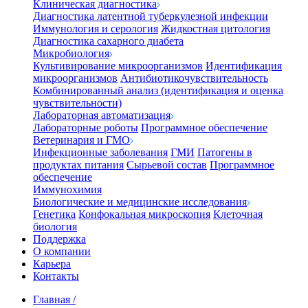
Клиническая диагностика
Диагностика латентной туберкулезной инфекции
Иммунология и серология
Жидкостная цитология
Диагностика сахарного диабета
Микробиология
Культивирование микроорганизмов
Идентификация
микроорганизмов
Антибиотикочувствительность
Комбинированный анализ (идентификация и оценка
чувствительности)
Лабораторная автоматизация
Лабораторные роботы
Программное обеспечение
Ветеринария и ГМО
Инфекционные заболевания
ГМИ
Патогены в
продуктах питания
Сырьевой состав
Программное
обеспечение
Иммунохимия
Биологические и медицинские исследования
Генетика
Конфокальная микроскопия
Клеточная
биология
Поддержка
О компании
Карьера
Контакты
Главная
/