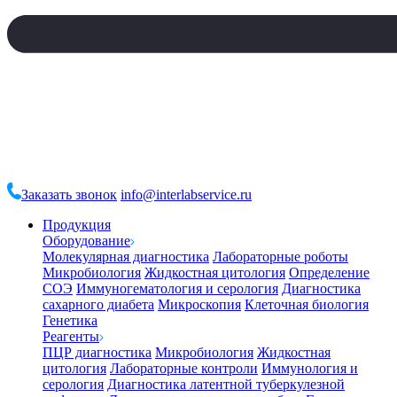
Заказать звонок
info@interlabservice.ru
Продукция
Оборудование
Молекулярная диагностика
Лабораторные роботы
Микробиология
Жидкостная цитология
Определение
СОЭ
Иммуногематология и серология
Диагностика
сахарного диабета
Микроскопия
Клеточная биология
Генетика
Реагенты
ПЦР диагностика
Микробиология
Жидкостная
цитология
Лабораторные контроли
Иммунология и
серология
Диагностика латентной туберкулезной