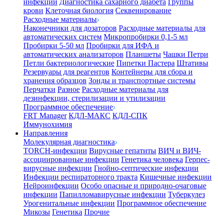
инфекции
Диагностика сахарного диабета
Группы
крови
Клеточная биология
Секвенирование
Расходные материалы
Наконечники для дозаторов
Расходные материалы для
автоматических систем
Микропробирки 0,1-5 мл
Пробирки 5-50 мл
Пробирки для ИФА и
автоматических анализаторов
Планшеты
Чашки Петри
Петли бактериологические
Пипетки Пастера
Штативы
Резервуары для реагентов
Контейнеры для сбора и
хранения образцов
Зонды и транспортные системы
Перчатки
Разное
Расходные материалы для
дезинфекции, стерилизации и утилизации
Программное обеспечение
FRT Manager
КДЛ-МАКС
КДЛ-СПК
Иммунохимия
Направления
Молекулярная диагностика
TORCH-инфекции
Вирусные гепатиты
ВИЧ и ВИЧ-
ассоциированные инфекции
Генетика человека
Герпес-
вирусные инфекции
Гнойно-септические инфекции
Инфекции респираторного тракта
Кишечные инфекции
Нейроинфекции
Особо опасные и природно-очаговые
инфекции
Папилломавирусные инфекции
Туберкулез
Урогенитальные инфекции
Программное обеспечение
Микозы
Генетика
Прочие