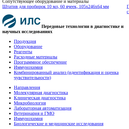
Сопутствующее оборудование и материалы
Штатив для пробирок 10 мл, 60 ячеек, 105x246x64 мм
П
с
Передовые технологии в диагностике и
научных исследованиях
Продукция
Оборудование
Реагенты
Расходные материалы
Программное обеспечение
Иммунохимия
Комбинированный анализ (идентификация и оценка
чувствительности)
Направления
Молекулярная диагностика
Клиническая диагностика
Микробиология
Лабораторная автоматизация
Ветеринария и ГМО
Иммунохимия
Биологические и медицинские исследования