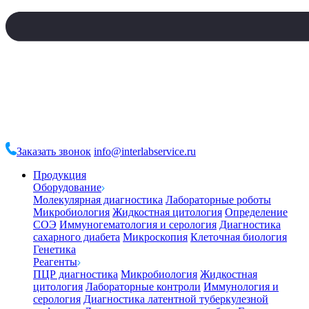
Заказать звонок
info@interlabservice.ru
Продукция
Оборудование
Молекулярная диагностика
Лабораторные роботы
Микробиология
Жидкостная цитология
Определение
СОЭ
Иммуногематология и серология
Диагностика
сахарного диабета
Микроскопия
Клеточная биология
Генетика
Реагенты
ПЦР диагностика
Микробиология
Жидкостная
цитология
Лабораторные контроли
Иммунология и
серология
Диагностика латентной туберкулезной