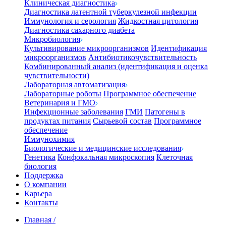
Клиническая диагностика
Диагностика латентной туберкулезной инфекции
Иммунология и серология
Жидкостная цитология
Диагностика сахарного диабета
Микробиология
Культивирование микроорганизмов
Идентификация
микроорганизмов
Антибиотикочувствительность
Комбинированный анализ (идентификация и оценка
чувствительности)
Лабораторная автоматизация
Лабораторные роботы
Программное обеспечение
Ветеринария и ГМО
Инфекционные заболевания
ГМИ
Патогены в
продуктах питания
Сырьевой состав
Программное
обеспечение
Иммунохимия
Биологические и медицинские исследования
Генетика
Конфокальная микроскопия
Клеточная
биология
Поддержка
О компании
Карьера
Контакты
Главная
/