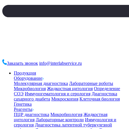
Заказать звонок
info@interlabservice.ru
Продукция
Оборудование
Молекулярная диагностика
Лабораторные роботы
Микробиология
Жидкостная цитология
Определение
СОЭ
Иммуногематология и серология
Диагностика
сахарного диабета
Микроскопия
Клеточная биология
Генетика
Реагенты
ПЦР диагностика
Микробиология
Жидкостная
цитология
Лабораторные контроли
Иммунология и
серология
Диагностика латентной туберкулезной