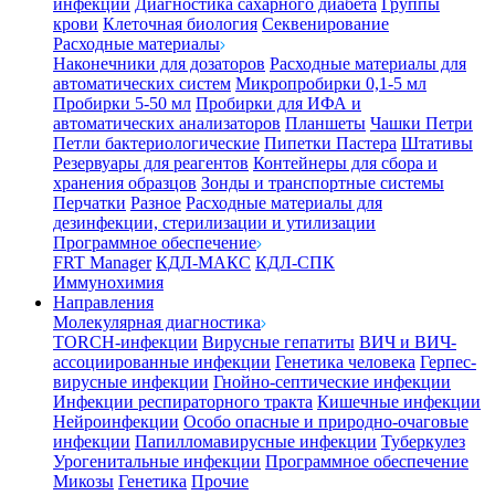
инфекции
Диагностика сахарного диабета
Группы
крови
Клеточная биология
Секвенирование
Расходные материалы
Наконечники для дозаторов
Расходные материалы для
автоматических систем
Микропробирки 0,1-5 мл
Пробирки 5-50 мл
Пробирки для ИФА и
автоматических анализаторов
Планшеты
Чашки Петри
Петли бактериологические
Пипетки Пастера
Штативы
Резервуары для реагентов
Контейнеры для сбора и
хранения образцов
Зонды и транспортные системы
Перчатки
Разное
Расходные материалы для
дезинфекции, стерилизации и утилизации
Программное обеспечение
FRT Manager
КДЛ-МАКС
КДЛ-СПК
Иммунохимия
Направления
Молекулярная диагностика
TORCH-инфекции
Вирусные гепатиты
ВИЧ и ВИЧ-
ассоциированные инфекции
Генетика человека
Герпес-
вирусные инфекции
Гнойно-септические инфекции
Инфекции респираторного тракта
Кишечные инфекции
Нейроинфекции
Особо опасные и природно-очаговые
инфекции
Папилломавирусные инфекции
Туберкулез
Урогенитальные инфекции
Программное обеспечение
Микозы
Генетика
Прочие