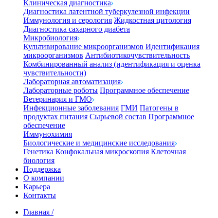
Клиническая диагностика
Диагностика латентной туберкулезной инфекции
Иммунология и серология
Жидкостная цитология
Диагностика сахарного диабета
Микробиология
Культивирование микроорганизмов
Идентификация
микроорганизмов
Антибиотикочувствительность
Комбинированный анализ (идентификация и оценка
чувствительности)
Лабораторная автоматизация
Лабораторные роботы
Программное обеспечение
Ветеринария и ГМО
Инфекционные заболевания
ГМИ
Патогены в
продуктах питания
Сырьевой состав
Программное
обеспечение
Иммунохимия
Биологические и медицинские исследования
Генетика
Конфокальная микроскопия
Клеточная
биология
Поддержка
О компании
Карьера
Контакты
Главная
/