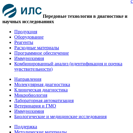
с
Передовые технологии в диагностике и
научных исследованиях
Продукция
Оборудование
Реагенты
Расходные материалы
Программное обеспечение
Иммунохимия
Комбинированный анализ (идентификация и оценка
чувствительности)
Направления
Молекулярная диагностика
Клиническая диагностика
Микробиология
Лабораторная автоматизация
Ветеринария и ГМО
Иммунохимия
Биологические и медицинские исследования
Поддержка
Методические материалы