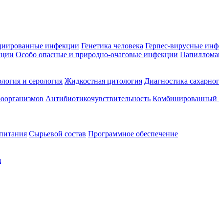
циированные инфекции
Генетика человека
Герпес-вирусные ин
кции
Особо опасные и природно-очаговые инфекции
Папиллома
логия и серология
Жидкостная цитология
Диагностика сахарног
оорганизмов
Антибиотикочувствительность
Комбинированный а
 питания
Сырьевой состав
Программное обеспечение
я