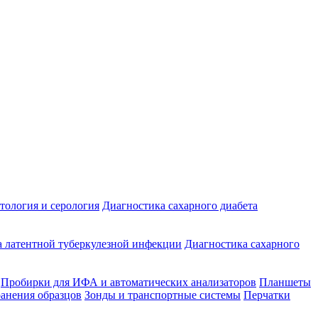
ология и серология
Диагностика сахарного диабета
 латентной туберкулезной инфекции
Диагностика сахарного
Пробирки для ИФА и автоматических анализаторов
Планшеты
ранения образцов
Зонды и транспортные системы
Перчатки