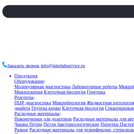
Заказать звонок
info@interlabservice.ru
Продукция
Оборудование
Молекулярная диагностика
Лабораторные роботы
Микро
Микроскопия
Клеточная биология
Генетика
Реагенты
ПЦР диагностика
Микробиология
Жидкостная цитологи
диабета
Группы крови
Клеточная биология
Секвенирова
Расходные материалы
Наконечники для дозаторов
Расходные материалы для ав
Чашки Петри
Петли бактериологические
Пипетки Пастер
Разное
Расходные материалы для дезинфекции, стерилиз