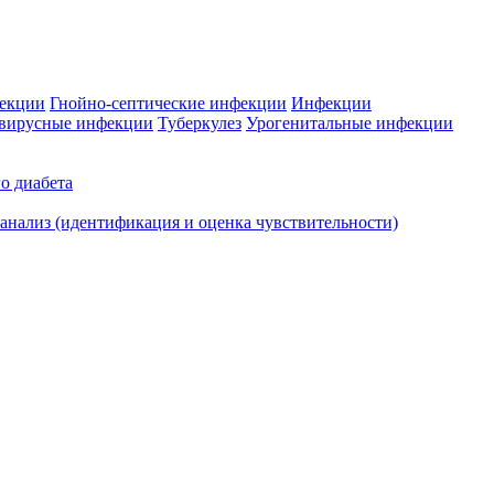
фекции
Гнойно-септические инфекции
Инфекции
вирусные инфекции
Туберкулез
Урогенитальные инфекции
о диабета
нализ (идентификация и оценка чувствительности)