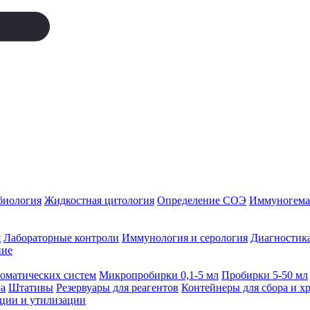
биология
Жидкостная цитология
Определение СОЭ
Иммуногемат
я
Лабораторные контроли
Иммунология и серология
Диагностика
ние
томатических систем
Микропробирки 0,1-5 мл
Пробирки 5-50 мл
а
Штативы
Резервуары для реагентов
Контейнеры для сбора и х
ации и утилизации