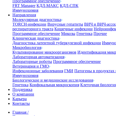
Программное обеспечение
FRT Manager
КДЛ-МАКС
КДЛ-СПК
Иммунохимия
Направления
Молекулярная диагностика
TORCH-инфекции
Вирусные гепатиты
ВИЧ и ВИЧ-ассо
респираторного тракта
Кишечные инфекции
Нейроинфе
Программное обеспечение
Микозы
Генетика
Прочие
Клиническая диагностика
Диагностика латентной туберкулезной инфекции
Иммуно
Микробиология
Культивирование микроорганизмов
Идентификация микр
Лабораторная автоматизация
Лабораторные роботы
Программное обеспечение
Ветеринария и ГМО
Инфекционные заболевания
ГМИ
Патогены в продуктах
Иммунохимия
Биологические и медицинские исследования
Генетика
Конфокальная микроскопия
Клеточная биологи
Поддержка
О компании
Карьера
Контакты
Главная
/