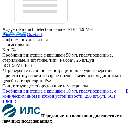
Axygen_Product_Selection_Guide
[PDF, 4.9 Мб]
Распечатать
Скачать
Информация для заказа
Наименование
Кат. №
Пробирки винтовые с крышкой 50 мл, градуированные,
стерильные, в штативе, тип "Falcon", 25 шт./уп.
SCT-50ML-R-S
*Проверяйте наличие регистрационного удостоверения.
При его отсутствии товар не предназначен для медицинских
целей на территории РФ.
Сопутствующее оборудование и материалы
Пробирки винтовые с крышкой 10 мл, градуированные, с
Ш
коническим дном и юбкой устойчивости, 250 шт./уп. SCT-
10ML-S
Передовые технологии в диагностике и
научных исследованиях