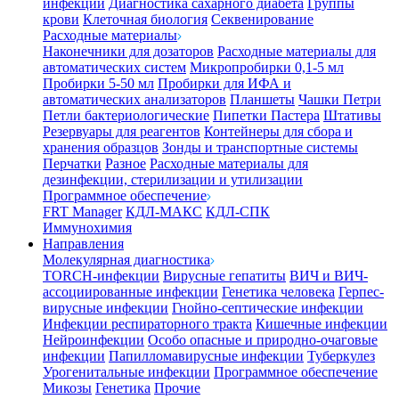
инфекции
Диагностика сахарного диабета
Группы
крови
Клеточная биология
Секвенирование
Расходные материалы
Наконечники для дозаторов
Расходные материалы для
автоматических систем
Микропробирки 0,1-5 мл
Пробирки 5-50 мл
Пробирки для ИФА и
автоматических анализаторов
Планшеты
Чашки Петри
Петли бактериологические
Пипетки Пастера
Штативы
Резервуары для реагентов
Контейнеры для сбора и
хранения образцов
Зонды и транспортные системы
Перчатки
Разное
Расходные материалы для
дезинфекции, стерилизации и утилизации
Программное обеспечение
FRT Manager
КДЛ-МАКС
КДЛ-СПК
Иммунохимия
Направления
Молекулярная диагностика
TORCH-инфекции
Вирусные гепатиты
ВИЧ и ВИЧ-
ассоциированные инфекции
Генетика человека
Герпес-
вирусные инфекции
Гнойно-септические инфекции
Инфекции респираторного тракта
Кишечные инфекции
Нейроинфекции
Особо опасные и природно-очаговые
инфекции
Папилломавирусные инфекции
Туберкулез
Урогенитальные инфекции
Программное обеспечение
Микозы
Генетика
Прочие