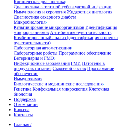
Клиническая диагностика
Диагностика латентной туберкулезной инфекции
Иммунология и серология
Жидкостная цитология
Диагностика сахарного диабета
Микробиология
Культивирование микроорганизмов
Идентификация
микроорганизмов
Антибиотикочувствительность
Комбинированный анализ (идентификация и оценка
чувствительности)
Лабораторная автоматизация
Лабораторные роботы
Программное обеспечение
Ветеринария и ГМО
Инфекционные заболевания
ГМИ
Патогены в
продуктах питания
Сырьевой состав
Программное
обеспечение
Иммунохимия
Биологические и медицинские исследования
Генетика
Конфокальная микроскопия
Клеточная
биология
Поддержка
О компании
Карьера
Контакты
Главная
/