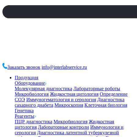
Заказать звонок
info@interlabservice.ru
Продукция
Оборудование
Молекулярная диагностика
Лабораторные роботы
Микробиология
Жидкостная цитология
Определение
СОЭ
Иммуногематология и серология
Диагностика
сахарного диабета
Микроскопия
Клеточная биология
Генетика
Реагенты
ПЦР диагностика
Микробиология
Жидкостная
цитология
Лабораторные контроли
Иммунология и
серология
Диагностика латентной туберкулезной