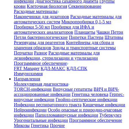
инфекции
Диагностика сахарного диабета
Группы
крови
Клеточная биология
Секвенирование
Расходные материалы
Наконечники для дозаторов
Расходные материалы для
автоматических систем
Микропробирки 0,1-5 мл
Пробирки 5-50 мл
Пробирки для ИФА и
автоматических анализаторов
Планшеты
Чашки Петри
Петли бактериологические
Пипетки Пастера
Штативы
Резервуары для реагентов
Контейнеры для сбора и
хранения образцов
Зонды и транспортные системы
Перчатки
Разное
Расходные материалы для
дезинфекции, стерилизации и утилизации
Программное обеспечение
FRT Manager
КДЛ-МАКС
КДЛ-СПК
Иммунохимия
Направления
Молекулярная диагностика
TORCH-инфекции
Вирусные гепатиты
ВИЧ и ВИЧ-
ассоциированные инфекции
Генетика человека
Герпес-
вирусные инфекции
Гнойно-септические инфекции
Инфекции респираторного тракта
Кишечные инфекции
Нейроинфекции
Особо опасные и природно-очаговые
инфекции
Папилломавирусные инфекции
Туберкулез
Урогенитальные инфекции
Программное обеспечение
Микозы
Генетика
Прочие