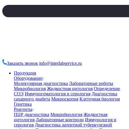
Заказать звонок
info@interlabservice.ru
Продукция
Оборудование
Молекулярная диагностика
Лабораторные роботы
Микробиология
Жидкостная цитология
Определение
СОЭ
Иммуногематология и серология
Диагностика
сахарного диабета
Микроскопия
Клеточная биология
Генетика
Реагенты
ПЦР диагностика
Микробиология
Жидкостная
цитология
Лабораторные контроли
Иммунология и
серология
Диагностика латентной туберкулезной