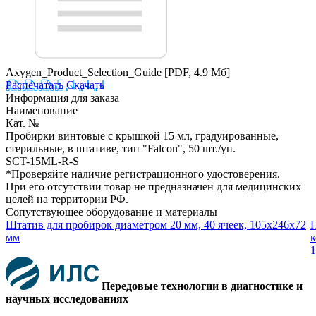
Axygen_Product_Selection_Guide
[PDF, 4.9 Мб]
Распечатать
Скачать
Информация для заказа
Наименование
Кат. №
Пробирки винтовые с крышкой 15 мл, градуированные,
стерильные, в штативе, тип "Falcon", 50 шт./уп.
SCT-15ML-R-S
*Проверяйте наличие регистрационного удостоверения.
При его отсутствии товар не предназначен для медицинских
целей на территории РФ.
Сопутствующее оборудование и материалы
Штатив для пробирок диаметром 20 мм, 40 ячеек, 105x246x72
П
мм
к
Передовые технологии в диагностике и
научных исследованиях