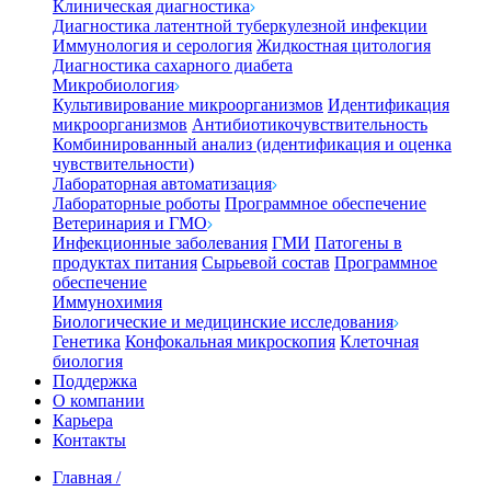
Клиническая диагностика
Диагностика латентной туберкулезной инфекции
Иммунология и серология
Жидкостная цитология
Диагностика сахарного диабета
Микробиология
Культивирование микроорганизмов
Идентификация
микроорганизмов
Антибиотикочувствительность
Комбинированный анализ (идентификация и оценка
чувствительности)
Лабораторная автоматизация
Лабораторные роботы
Программное обеспечение
Ветеринария и ГМО
Инфекционные заболевания
ГМИ
Патогены в
продуктах питания
Сырьевой состав
Программное
обеспечение
Иммунохимия
Биологические и медицинские исследования
Генетика
Конфокальная микроскопия
Клеточная
биология
Поддержка
О компании
Карьера
Контакты
Главная
/