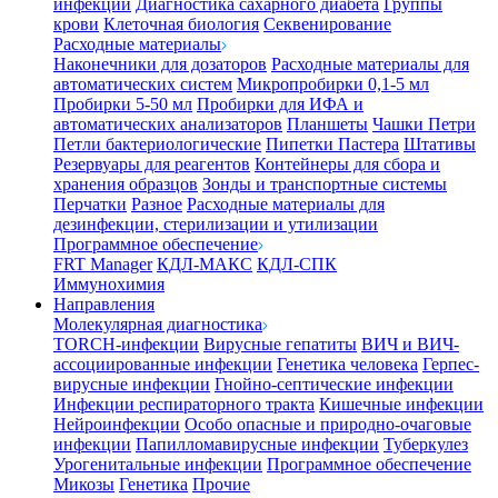
инфекции
Диагностика сахарного диабета
Группы
крови
Клеточная биология
Секвенирование
Расходные материалы
Наконечники для дозаторов
Расходные материалы для
автоматических систем
Микропробирки 0,1-5 мл
Пробирки 5-50 мл
Пробирки для ИФА и
автоматических анализаторов
Планшеты
Чашки Петри
Петли бактериологические
Пипетки Пастера
Штативы
Резервуары для реагентов
Контейнеры для сбора и
хранения образцов
Зонды и транспортные системы
Перчатки
Разное
Расходные материалы для
дезинфекции, стерилизации и утилизации
Программное обеспечение
FRT Manager
КДЛ-МАКС
КДЛ-СПК
Иммунохимия
Направления
Молекулярная диагностика
TORCH-инфекции
Вирусные гепатиты
ВИЧ и ВИЧ-
ассоциированные инфекции
Генетика человека
Герпес-
вирусные инфекции
Гнойно-септические инфекции
Инфекции респираторного тракта
Кишечные инфекции
Нейроинфекции
Особо опасные и природно-очаговые
инфекции
Папилломавирусные инфекции
Туберкулез
Урогенитальные инфекции
Программное обеспечение
Микозы
Генетика
Прочие