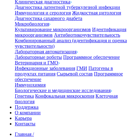
Клиническая диагностика
Диагностика латентной туберкулезной инфекции
Иммунология и серология
Жидкостная цитология
Диагностика сахарного диабета
Микробиология
Культивирование микроорганизмов
Идентификация
микроорганизмов
Антибиотикочувствительность
Комбинированный анализ (идентификация и оценка
чувствительности)
Лабораторная автоматизация
Лабораторные роботы
Программное обеспечение
Ветеринария и ГМО
Инфекционные заболевания
ГМИ
Патогены в
продуктах питания
Сырьевой состав
Программное
обеспечение
Иммунохимия
Биологические и медицинские исследования
Генетика
Конфокальная микроскопия
Клеточная
биология
Поддержка
О компании
Карьера
Контакты
Главная
/