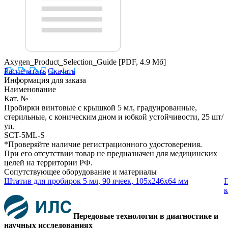
Axygen_Product_Selection_Guide
[PDF, 4.9 Мб]
Распечатать
Скачать
Информация для заказа
Наименование
Кат. №
Пробирки винтовые с крышкой 5 мл, градуированные,
стерильные, с коническим дном и юбкой устойчивости, 25 шт/
уп.
SCT-5ML-S
*Проверяйте наличие регистрационного удостоверения.
При его отсутствии товар не предназначен для медицинских
целей на территории РФ.
Сопутствующее оборудование и материалы
Штатив для пробирок 5 мл, 90 ячеек, 105x246x64 мм
П
к
Передовые технологии в диагностике и
научных исследованиях