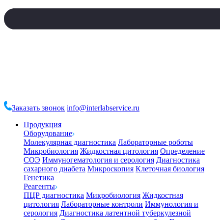
Заказать звонок
info@interlabservice.ru
Продукция
Оборудование
Молекулярная диагностика
Лабораторные роботы
Микробиология
Жидкостная цитология
Определение
СОЭ
Иммуногематология и серология
Диагностика
сахарного диабета
Микроскопия
Клеточная биология
Генетика
Реагенты
ПЦР диагностика
Микробиология
Жидкостная
цитология
Лабораторные контроли
Иммунология и
серология
Диагностика латентной туберкулезной