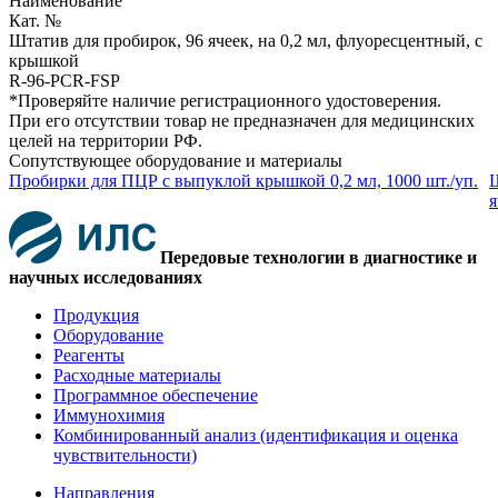
Наименование
Кат. №
Штатив для пробирок, 96 ячеек, на 0,2 мл, флуоресцентный, с
крышкой
R-96-PCR-FSP
*Проверяйте наличие регистрационного удостоверения.
При его отсутствии товар не предназначен для медицинских
целей на территории РФ.
Сопутствующее оборудование и материалы
Пробирки для ПЦР с выпуклой крышкой 0,2 мл, 1000 шт./уп.
Ш
я
Передовые технологии в диагностике и
научных исследованиях
Продукция
Оборудование
Реагенты
Расходные материалы
Программное обеспечение
Иммунохимия
Комбинированный анализ (идентификация и оценка
чувствительности)
Направления