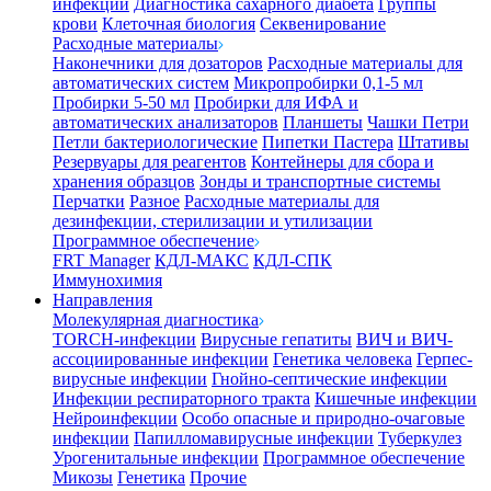
инфекции
Диагностика сахарного диабета
Группы
крови
Клеточная биология
Секвенирование
Расходные материалы
Наконечники для дозаторов
Расходные материалы для
автоматических систем
Микропробирки 0,1-5 мл
Пробирки 5-50 мл
Пробирки для ИФА и
автоматических анализаторов
Планшеты
Чашки Петри
Петли бактериологические
Пипетки Пастера
Штативы
Резервуары для реагентов
Контейнеры для сбора и
хранения образцов
Зонды и транспортные системы
Перчатки
Разное
Расходные материалы для
дезинфекции, стерилизации и утилизации
Программное обеспечение
FRT Manager
КДЛ-МАКС
КДЛ-СПК
Иммунохимия
Направления
Молекулярная диагностика
TORCH-инфекции
Вирусные гепатиты
ВИЧ и ВИЧ-
ассоциированные инфекции
Генетика человека
Герпес-
вирусные инфекции
Гнойно-септические инфекции
Инфекции респираторного тракта
Кишечные инфекции
Нейроинфекции
Особо опасные и природно-очаговые
инфекции
Папилломавирусные инфекции
Туберкулез
Урогенитальные инфекции
Программное обеспечение
Микозы
Генетика
Прочие