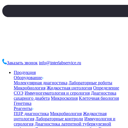
Заказать звонок
info@interlabservice.ru
Продукция
Оборудование
Молекулярная диагностика
Лабораторные роботы
Микробиология
Жидкостная цитология
Определение
СОЭ
Иммуногематология и серология
Диагностика
сахарного диабета
Микроскопия
Клеточная биология
Генетика
Реагенты
ПЦР диагностика
Микробиология
Жидкостная
цитология
Лабораторные контроли
Иммунология и
серология
Диагностика латентной туберкулезной