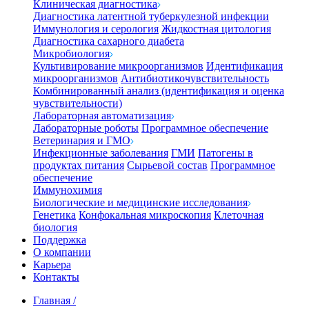
Клиническая диагностика
Диагностика латентной туберкулезной инфекции
Иммунология и серология
Жидкостная цитология
Диагностика сахарного диабета
Микробиология
Культивирование микроорганизмов
Идентификация
микроорганизмов
Антибиотикочувствительность
Комбинированный анализ (идентификация и оценка
чувствительности)
Лабораторная автоматизация
Лабораторные роботы
Программное обеспечение
Ветеринария и ГМО
Инфекционные заболевания
ГМИ
Патогены в
продуктах питания
Сырьевой состав
Программное
обеспечение
Иммунохимия
Биологические и медицинские исследования
Генетика
Конфокальная микроскопия
Клеточная
биология
Поддержка
О компании
Карьера
Контакты
Главная
/