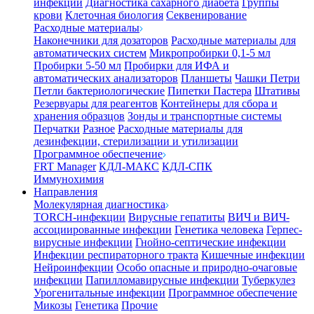
инфекции
Диагностика сахарного диабета
Группы
крови
Клеточная биология
Секвенирование
Расходные материалы
Наконечники для дозаторов
Расходные материалы для
автоматических систем
Микропробирки 0,1-5 мл
Пробирки 5-50 мл
Пробирки для ИФА и
автоматических анализаторов
Планшеты
Чашки Петри
Петли бактериологические
Пипетки Пастера
Штативы
Резервуары для реагентов
Контейнеры для сбора и
хранения образцов
Зонды и транспортные системы
Перчатки
Разное
Расходные материалы для
дезинфекции, стерилизации и утилизации
Программное обеспечение
FRT Manager
КДЛ-МАКС
КДЛ-СПК
Иммунохимия
Направления
Молекулярная диагностика
TORCH-инфекции
Вирусные гепатиты
ВИЧ и ВИЧ-
ассоциированные инфекции
Генетика человека
Герпес-
вирусные инфекции
Гнойно-септические инфекции
Инфекции респираторного тракта
Кишечные инфекции
Нейроинфекции
Особо опасные и природно-очаговые
инфекции
Папилломавирусные инфекции
Туберкулез
Урогенитальные инфекции
Программное обеспечение
Микозы
Генетика
Прочие