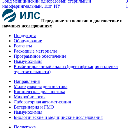
Зонд медицинский одноразовый стерильный
З
назофарингеальный, 1шт, ИУ
1
Передовые технологии в диагностике и
научных исследованиях
Продукция
Оборудование
Реагенты
Расходные материалы
Программное обеспечение
Иммунохимия
Комбинированный анализ (идентификация и оценка
чувствительности)
Направления
Молекулярная диагностика
Клиническая диагностика
Микробиология
Лабораторная автоматизация
Ветеринария и ГМО
Иммунохимия
Биологические и медицинские исследования
Поддержка