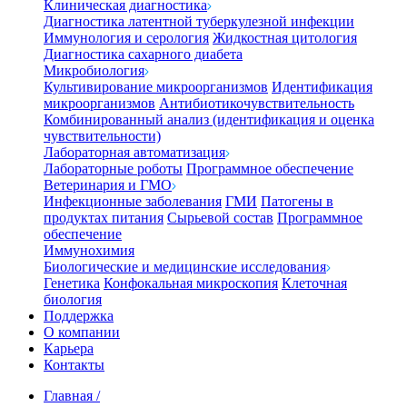
Клиническая диагностика
Диагностика латентной туберкулезной инфекции
Иммунология и серология
Жидкостная цитология
Диагностика сахарного диабета
Микробиология
Культивирование микроорганизмов
Идентификация
микроорганизмов
Антибиотикочувствительность
Комбинированный анализ (идентификация и оценка
чувствительности)
Лабораторная автоматизация
Лабораторные роботы
Программное обеспечение
Ветеринария и ГМО
Инфекционные заболевания
ГМИ
Патогены в
продуктах питания
Сырьевой состав
Программное
обеспечение
Иммунохимия
Биологические и медицинские исследования
Генетика
Конфокальная микроскопия
Клеточная
биология
Поддержка
О компании
Карьера
Контакты
Главная
/