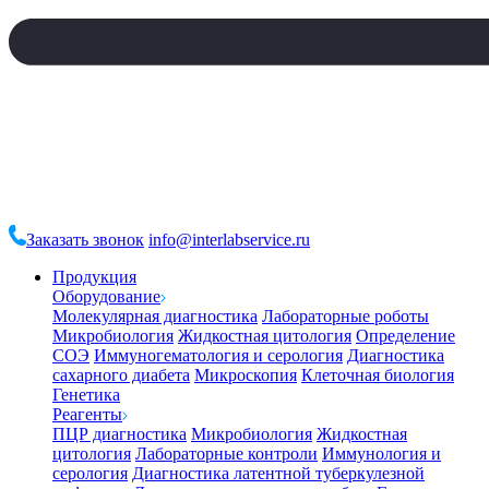
Заказать звонок
info@interlabservice.ru
Продукция
Оборудование
Молекулярная диагностика
Лабораторные роботы
Микробиология
Жидкостная цитология
Определение
СОЭ
Иммуногематология и серология
Диагностика
сахарного диабета
Микроскопия
Клеточная биология
Генетика
Реагенты
ПЦР диагностика
Микробиология
Жидкостная
цитология
Лабораторные контроли
Иммунология и
серология
Диагностика латентной туберкулезной