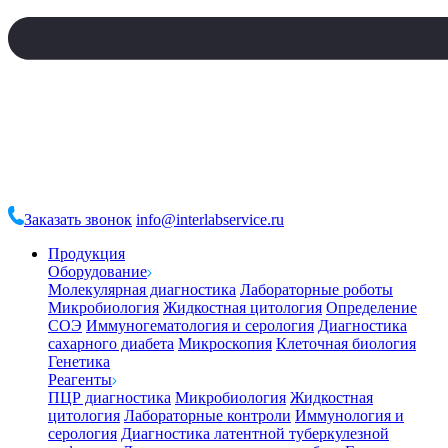
Заказать звонок
info@interlabservice.ru
Продукция
Оборудование
Молекулярная диагностика
Лабораторные роботы
Микробиология
Жидкостная цитология
Определение
СОЭ
Иммуногематология и серология
Диагностика
сахарного диабета
Микроскопия
Клеточная биология
Генетика
Реагенты
ПЦР диагностика
Микробиология
Жидкостная
цитология
Лабораторные контроли
Иммунология и
серология
Диагностика латентной туберкулезной