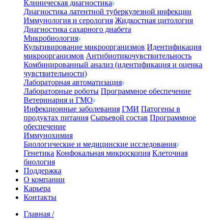
Клиническая диагностика
Диагностика латентной туберкулезной инфекции
Иммунология и серология
Жидкостная цитология
Диагностика сахарного диабета
Микробиология
Культивирование микроорганизмов
Идентификация
микроорганизмов
Антибиотикочувствительность
Комбинированный анализ (идентификация и оценка
чувствительности)
Лабораторная автоматизация
Лабораторные роботы
Программное обеспечение
Ветеринария и ГМО
Инфекционные заболевания
ГМИ
Патогены в
продуктах питания
Сырьевой состав
Программное
обеспечение
Иммунохимия
Биологические и медицинские исследования
Генетика
Конфокальная микроскопия
Клеточная
биология
Поддержка
О компании
Карьера
Контакты
Главная
/