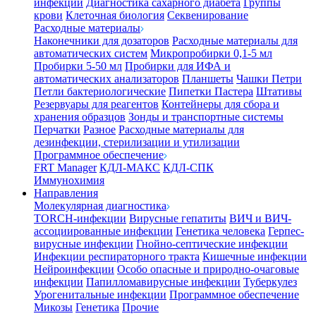
инфекции
Диагностика сахарного диабета
Группы
крови
Клеточная биология
Секвенирование
Расходные материалы
Наконечники для дозаторов
Расходные материалы для
автоматических систем
Микропробирки 0,1-5 мл
Пробирки 5-50 мл
Пробирки для ИФА и
автоматических анализаторов
Планшеты
Чашки Петри
Петли бактериологические
Пипетки Пастера
Штативы
Резервуары для реагентов
Контейнеры для сбора и
хранения образцов
Зонды и транспортные системы
Перчатки
Разное
Расходные материалы для
дезинфекции, стерилизации и утилизации
Программное обеспечение
FRT Manager
КДЛ-МАКС
КДЛ-СПК
Иммунохимия
Направления
Молекулярная диагностика
TORCH-инфекции
Вирусные гепатиты
ВИЧ и ВИЧ-
ассоциированные инфекции
Генетика человека
Герпес-
вирусные инфекции
Гнойно-септические инфекции
Инфекции респираторного тракта
Кишечные инфекции
Нейроинфекции
Особо опасные и природно-очаговые
инфекции
Папилломавирусные инфекции
Туберкулез
Урогенитальные инфекции
Программное обеспечение
Микозы
Генетика
Прочие