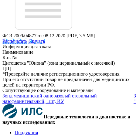
ФСЗ 2009/04877 от 08.12.2020
[PDF, 3.5 Мб]
Распечатать
Скачать
Информация для заказа
Наименование
Кат. №
Цитощетка "Юнона" (зонд цервикальный с насечкой)
ЦЩ
*Проверяйте наличие регистрационного удостоверения.
При его отсутствии товар не предназначен для медицинских
целей на территории РФ.
Сопутствующее оборудование и материалы
Зонд медицинский одноразовый стерильный
З
назофарингеальный, 1шт, ИУ
Передовые технологии в диагностике и
научных исследованиях
Продукция