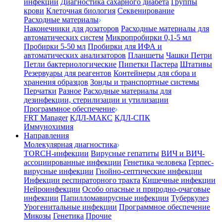
инфекции
Диагностика сахарного диабета
Группы
крови
Клеточная биология
Секвенирование
Расходные материалы
Наконечники для дозаторов
Расходные материалы для
автоматических систем
Микропробирки 0,1-5 мл
Пробирки 5-50 мл
Пробирки для ИФА и
автоматических анализаторов
Планшеты
Чашки Петри
Петли бактериологические
Пипетки Пастера
Штативы
Резервуары для реагентов
Контейнеры для сбора и
хранения образцов
Зонды и транспортные системы
Перчатки
Разное
Расходные материалы для
дезинфекции, стерилизации и утилизации
Программное обеспечение
FRT Manager
КДЛ-МАКС
КДЛ-СПК
Иммунохимия
Направления
Молекулярная диагностика
TORCH-инфекции
Вирусные гепатиты
ВИЧ и ВИЧ-
ассоциированные инфекции
Генетика человека
Герпес-
вирусные инфекции
Гнойно-септические инфекции
Инфекции респираторного тракта
Кишечные инфекции
Нейроинфекции
Особо опасные и природно-очаговые
инфекции
Папилломавирусные инфекции
Туберкулез
Урогенитальные инфекции
Программное обеспечение
Микозы
Генетика
Прочие