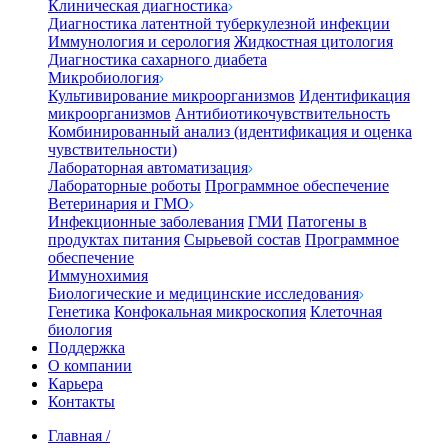
Клиническая диагностика
Диагностика латентной туберкулезной инфекции
Иммунология и серология
Жидкостная цитология
Диагностика сахарного диабета
Микробиология
Культивирование микроорганизмов
Идентификация
микроорганизмов
Антибиотикочувствительность
Комбинированный анализ (идентификация и оценка
чувствительности)
Лабораторная автоматизация
Лабораторные роботы
Программное обеспечение
Ветеринария и ГМО
Инфекционные заболевания
ГМИ
Патогены в
продуктах питания
Сырьевой состав
Программное
обеспечение
Иммунохимия
Биологические и медицинские исследования
Генетика
Конфокальная микроскопия
Клеточная
биология
Поддержка
О компании
Карьера
Контакты
Главная
/