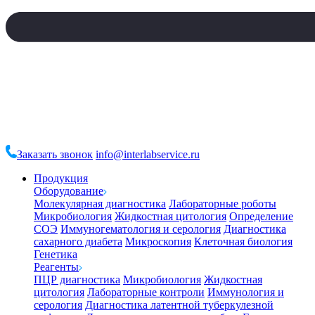
Заказать звонок
info@interlabservice.ru
Продукция
Оборудование
Молекулярная диагностика
Лабораторные роботы
Микробиология
Жидкостная цитология
Определение
СОЭ
Иммуногематология и серология
Диагностика
сахарного диабета
Микроскопия
Клеточная биология
Генетика
Реагенты
ПЦР диагностика
Микробиология
Жидкостная
цитология
Лабораторные контроли
Иммунология и
серология
Диагностика латентной туберкулезной