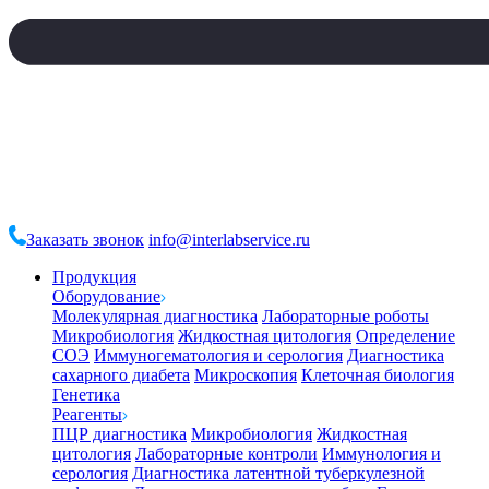
Заказать звонок
info@interlabservice.ru
Продукция
Оборудование
Молекулярная диагностика
Лабораторные роботы
Микробиология
Жидкостная цитология
Определение
СОЭ
Иммуногематология и серология
Диагностика
сахарного диабета
Микроскопия
Клеточная биология
Генетика
Реагенты
ПЦР диагностика
Микробиология
Жидкостная
цитология
Лабораторные контроли
Иммунология и
серология
Диагностика латентной туберкулезной