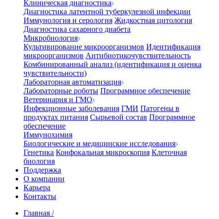
Клиническая диагностика
Диагностика латентной туберкулезной инфекции
Иммунология и серология
Жидкостная цитология
Диагностика сахарного диабета
Микробиология
Культивирование микроорганизмов
Идентификация
микроорганизмов
Антибиотикочувствительность
Комбинированный анализ (идентификация и оценка
чувствительности)
Лабораторная автоматизация
Лабораторные роботы
Программное обеспечение
Ветеринария и ГМО
Инфекционные заболевания
ГМИ
Патогены в
продуктах питания
Сырьевой состав
Программное
обеспечение
Иммунохимия
Биологические и медицинские исследования
Генетика
Конфокальная микроскопия
Клеточная
биология
Поддержка
О компании
Карьера
Контакты
Главная
/