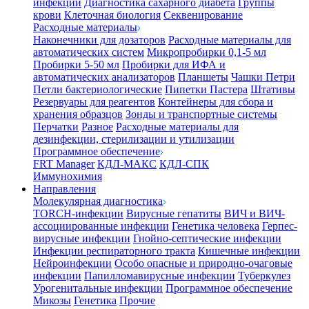
инфекции
Диагностика сахарного диабета
Группы
крови
Клеточная биология
Секвенирование
Расходные материалы
Наконечники для дозаторов
Расходные материалы для
автоматических систем
Микропробирки 0,1-5 мл
Пробирки 5-50 мл
Пробирки для ИФА и
автоматических анализаторов
Планшеты
Чашки Петри
Петли бактериологические
Пипетки Пастера
Штативы
Резервуары для реагентов
Контейнеры для сбора и
хранения образцов
Зонды и транспортные системы
Перчатки
Разное
Расходные материалы для
дезинфекции, стерилизации и утилизации
Программное обеспечение
FRT Manager
КДЛ-МАКС
КДЛ-СПК
Иммунохимия
Направления
Молекулярная диагностика
TORCH-инфекции
Вирусные гепатиты
ВИЧ и ВИЧ-
ассоциированные инфекции
Генетика человека
Герпес-
вирусные инфекции
Гнойно-септические инфекции
Инфекции респираторного тракта
Кишечные инфекции
Нейроинфекции
Особо опасные и природно-очаговые
инфекции
Папилломавирусные инфекции
Туберкулез
Урогенитальные инфекции
Программное обеспечение
Микозы
Генетика
Прочие