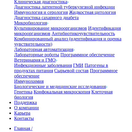
Клиническая диагностика
Диагностика латентной туберкулезной инфекции
Иммунология и серология
Жидкостная цитология
Диагностика сахарного диабета
Микробиология
Культивирование микроорганизмов
Идентификация
микроорганизмов
Антибиотикочувствительность
Комбинированный анализ (идентификация и оценка
чувствительности)
Лабораторная автоматизация
Лабораторные роботы
Программное обеспечение
Ветеринария и ГМО
Инфекционные заболевания
ГМИ
Патогены в
продуктах питания
Сырьевой состав
Программное
обеспечение
Иммунохимия
Биологические и медицинские исследования
Генетика
Конфокальная микроскопия
Клеточная
биология
Поддержка
О компании
Карьера
Контакты
Главная
/