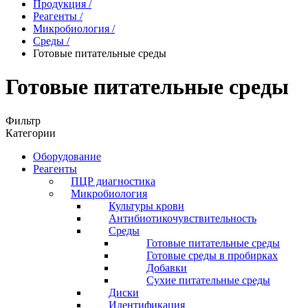
Продукция
/
Реагенты
/
Микробиология
/
Среды
/
Готовые питательные среды
Готовые питательные среды
Фильтр
Категории
Оборудование
Реагенты
ПЦР диагностика
Микробиология
Культуры крови
Антибиотикочувствительность
Среды
Готовые питательные среды
Готовые среды в пробирках
Добавки
Сухие питательные среды
Диски
Идентификация