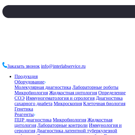
Заказать звонок
info@interlabservice.ru
Продукция
Оборудование
Молекулярная диагностика
Лабораторные роботы
Микробиология
Жидкостная цитология
Определение
СОЭ
Иммуногематология и серология
Диагностика
сахарного диабета
Микроскопия
Клеточная биология
Генетика
Реагенты
ПЦР диагностика
Микробиология
Жидкостная
цитология
Лабораторные контроли
Иммунология и
серология
Диагностика латентной туберкулезной