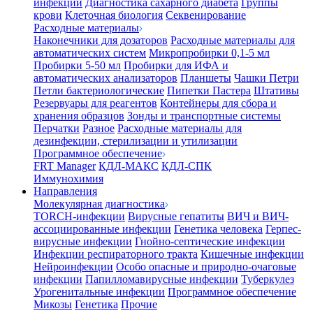
инфекции
Диагностика сахарного диабета
Группы
крови
Клеточная биология
Секвенирование
Расходные материалы
Наконечники для дозаторов
Расходные материалы для
автоматических систем
Микропробирки 0,1-5 мл
Пробирки 5-50 мл
Пробирки для ИФА и
автоматических анализаторов
Планшеты
Чашки Петри
Петли бактериологические
Пипетки Пастера
Штативы
Резервуары для реагентов
Контейнеры для сбора и
хранения образцов
Зонды и транспортные системы
Перчатки
Разное
Расходные материалы для
дезинфекции, стерилизации и утилизации
Программное обеспечение
FRT Manager
КДЛ-МАКС
КДЛ-СПК
Иммунохимия
Направления
Молекулярная диагностика
TORCH-инфекции
Вирусные гепатиты
ВИЧ и ВИЧ-
ассоциированные инфекции
Генетика человека
Герпес-
вирусные инфекции
Гнойно-септические инфекции
Инфекции респираторного тракта
Кишечные инфекции
Нейроинфекции
Особо опасные и природно-очаговые
инфекции
Папилломавирусные инфекции
Туберкулез
Урогенитальные инфекции
Программное обеспечение
Микозы
Генетика
Прочие