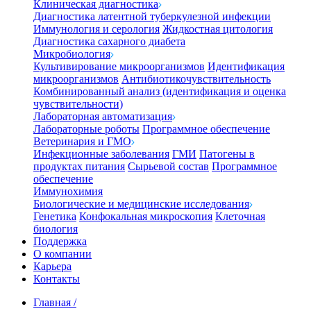
Клиническая диагностика
Диагностика латентной туберкулезной инфекции
Иммунология и серология
Жидкостная цитология
Диагностика сахарного диабета
Микробиология
Культивирование микроорганизмов
Идентификация
микроорганизмов
Антибиотикочувствительность
Комбинированный анализ (идентификация и оценка
чувствительности)
Лабораторная автоматизация
Лабораторные роботы
Программное обеспечение
Ветеринария и ГМО
Инфекционные заболевания
ГМИ
Патогены в
продуктах питания
Сырьевой состав
Программное
обеспечение
Иммунохимия
Биологические и медицинские исследования
Генетика
Конфокальная микроскопия
Клеточная
биология
Поддержка
О компании
Карьера
Контакты
Главная
/