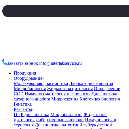
Заказать звонок
info@interlabservice.ru
Продукция
Оборудование
Молекулярная диагностика
Лабораторные роботы
Микробиология
Жидкостная цитология
Определение
СОЭ
Иммуногематология и серология
Диагностика
сахарного диабета
Микроскопия
Клеточная биология
Генетика
Реагенты
ПЦР диагностика
Микробиология
Жидкостная
цитология
Лабораторные контроли
Иммунология и
серология
Диагностика латентной туберкулезной