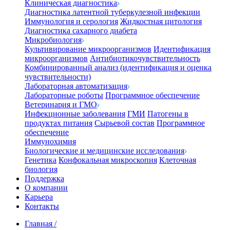
Клиническая диагностика
Диагностика латентной туберкулезной инфекции
Иммунология и серология
Жидкостная цитология
Диагностика сахарного диабета
Микробиология
Культивирование микроорганизмов
Идентификация
микроорганизмов
Антибиотикочувствительность
Комбинированный анализ (идентификация и оценка
чувствительности)
Лабораторная автоматизация
Лабораторные роботы
Программное обеспечение
Ветеринария и ГМО
Инфекционные заболевания
ГМИ
Патогены в
продуктах питания
Сырьевой состав
Программное
обеспечение
Иммунохимия
Биологические и медицинские исследования
Генетика
Конфокальная микроскопия
Клеточная
биология
Поддержка
О компании
Карьера
Контакты
Главная
/