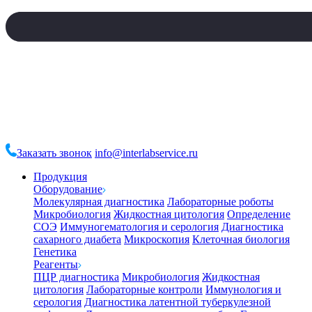
Заказать звонок
info@interlabservice.ru
Продукция
Оборудование
Молекулярная диагностика
Лабораторные роботы
Микробиология
Жидкостная цитология
Определение
СОЭ
Иммуногематология и серология
Диагностика
сахарного диабета
Микроскопия
Клеточная биология
Генетика
Реагенты
ПЦР диагностика
Микробиология
Жидкостная
цитология
Лабораторные контроли
Иммунология и
серология
Диагностика латентной туберкулезной