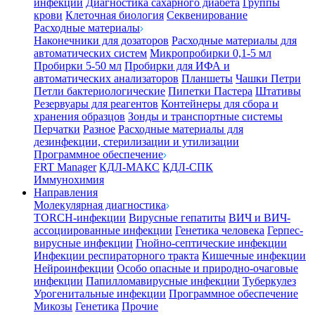
инфекции
Диагностика сахарного диабета
Группы
крови
Клеточная биология
Секвенирование
Расходные материалы
Наконечники для дозаторов
Расходные материалы для
автоматических систем
Микропробирки 0,1-5 мл
Пробирки 5-50 мл
Пробирки для ИФА и
автоматических анализаторов
Планшеты
Чашки Петри
Петли бактериологические
Пипетки Пастера
Штативы
Резервуары для реагентов
Контейнеры для сбора и
хранения образцов
Зонды и транспортные системы
Перчатки
Разное
Расходные материалы для
дезинфекции, стерилизации и утилизации
Программное обеспечение
FRT Manager
КДЛ-МАКС
КДЛ-СПК
Иммунохимия
Направления
Молекулярная диагностика
TORCH-инфекции
Вирусные гепатиты
ВИЧ и ВИЧ-
ассоциированные инфекции
Генетика человека
Герпес-
вирусные инфекции
Гнойно-септические инфекции
Инфекции респираторного тракта
Кишечные инфекции
Нейроинфекции
Особо опасные и природно-очаговые
инфекции
Папилломавирусные инфекции
Туберкулез
Урогенитальные инфекции
Программное обеспечение
Микозы
Генетика
Прочие