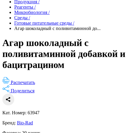
Продукция
/
Реагенты
/
Микробиология
/
Среды
/
Готовые питательные среды
/
Агар шоколадный с поливитаминной до...
Агар шоколадный с
поливитаминной добавкой и
бацитрацином
Распечатать
Поделиться
Кат. Номер: 63947
Бренд:
Bio-Rad
Фасовка: 20 чашек