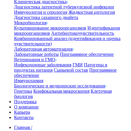
Клиническая диагностика
Диагностика латентной туберкулезной инфекции
Иммунология и серология
Жидкостная цитология
Диагностика сахарного диабета
Микробиология
Культивирование микроорганизмов
Идентификация
микроорганизмов
Антибиотикочувствительность
Комбинированный анализ (идентификация и оценка
чувствительности)
Лабораторная автоматизация
Лабораторные роботы
Программное обеспечение
Ветеринария и ГМО
Инфекционные заболевания
ГМИ
Патогены в
продуктах питания
Сырьевой состав
Программное
обеспечение
Иммунохимия
Биологические и медицинские исследования
Генетика
Конфокальная микроскопия
Клеточная
биология
Поддержка
О компании
Карьера
Контакты
Главная
/