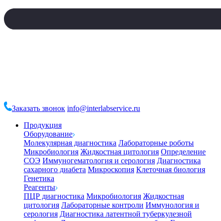
Заказать звонок
info@interlabservice.ru
Продукция
Оборудование
Молекулярная диагностика
Лабораторные роботы
Микробиология
Жидкостная цитология
Определение
СОЭ
Иммуногематология и серология
Диагностика
сахарного диабета
Микроскопия
Клеточная биология
Генетика
Реагенты
ПЦР диагностика
Микробиология
Жидкостная
цитология
Лабораторные контроли
Иммунология и
серология
Диагностика латентной туберкулезной