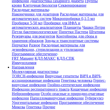
инфекции
Диагностика сахарного диабета
Группы
крови
Клеточная биология
Секвенирование
Расходные материалы
Наконечники для дозаторов
Расходные материалы для
автоматических систем
Микропробирки 0,1-5 мл
Пробирки 5-50 мл
Пробирки для ИФА и
автоматических анализаторов
Планшеты
Чашки Петри
Петли бактериологические
Пипетки Пастера
Штативы
Резервуары для реагентов
Контейнеры для сбора и
хранения образцов
Зонды и транспортные системы
Перчатки
Разное
Расходные материалы для
дезинфекции, стерилизации и утилизации
Программное обеспечение
FRT Manager
КДЛ-МАКС
КДЛ-СПК
Иммунохимия
Направления
Молекулярная диагностика
TORCH-инфекции
Вирусные гепатиты
ВИЧ и ВИЧ-
ассоциированные инфекции
Генетика человека
Герпес-
вирусные инфекции
Гнойно-септические инфекции
Инфекции респираторного тракта
Кишечные инфекции
Нейроинфекции
Особо опасные и природно-очаговые
инфекции
Папилломавирусные инфекции
Туберкулез
Урогенитальные инфекции
Программное обеспечение
Микозы
Генетика
Прочие