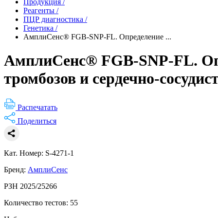
Продукция
/
Реагенты
/
ПЦР диагностика
/
Генетика
/
АмплиСенс® FGB-SNP-FL. Определение ...
АмплиСенс® FGB-SNP-FL. Опр
тромбозов и сердечно-сосудис
Распечатать
Поделиться
Кат. Номер: S-4271-1
Бренд:
АмплиСенс
РЗН 2025/25266
Количество тестов: 55