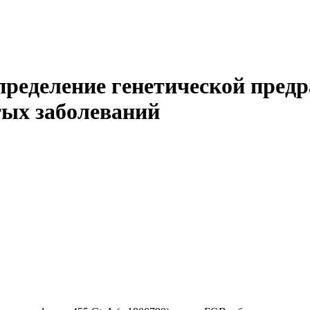
еделение генетической предр
тых заболеваний