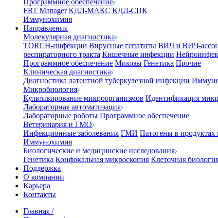
Программное обеспечение
FRT Manager
КДЛ-МАКС
КДЛ-СПК
Иммунохимия
Направления
Молекулярная диагностика
TORCH-инфекции
Вирусные гепатиты
ВИЧ и ВИЧ-ассо
респираторного тракта
Кишечные инфекции
Нейроинфе
Программное обеспечение
Микозы
Генетика
Прочие
Клиническая диагностика
Диагностика латентной туберкулезной инфекции
Иммуно
Микробиология
Культивирование микроорганизмов
Идентификация микр
Лабораторная автоматизация
Лабораторные роботы
Программное обеспечение
Ветеринария и ГМО
Инфекционные заболевания
ГМИ
Патогены в продуктах
Иммунохимия
Биологические и медицинские исследования
Генетика
Конфокальная микроскопия
Клеточная биологи
Поддержка
О компании
Карьера
Контакты
Главная
/