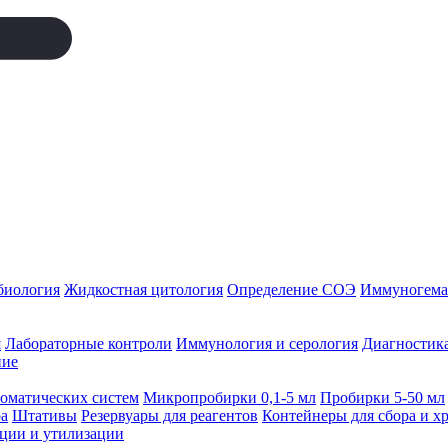
биология
Жидкостная цитология
Определение СОЭ
Иммуногемат
я
Лабораторные контроли
Иммунология и серология
Диагностика
ние
томатических систем
Микропробирки 0,1-5 мл
Пробирки 5-50 мл
а
Штативы
Резервуары для реагентов
Контейнеры для сбора и х
ации и утилизации