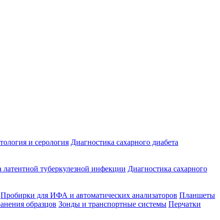
ология и серология
Диагностика сахарного диабета
 латентной туберкулезной инфекции
Диагностика сахарного
Пробирки для ИФА и автоматических анализаторов
Планшеты
ранения образцов
Зонды и транспортные системы
Перчатки