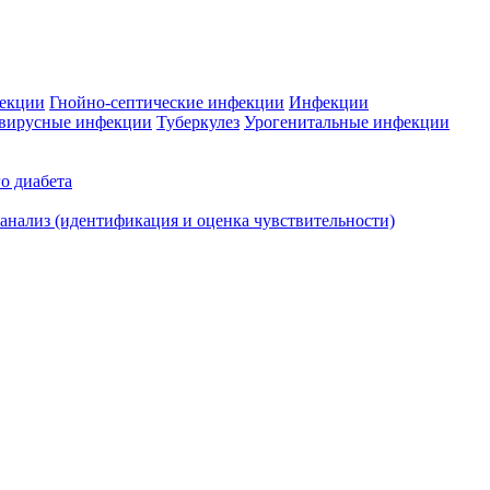
фекции
Гнойно-септические инфекции
Инфекции
вирусные инфекции
Туберкулез
Урогенитальные инфекции
о диабета
нализ (идентификация и оценка чувствительности)