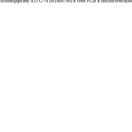
 полиморфизму 455 G>A (rs1800790) в гене FGB в биологическо