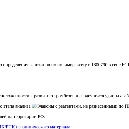
ого определения генотипов по полиморфизму rs1800790 в ген
оложенности к развитию тромбозов и сердечно-сосудистых за
елей на территории РФ.
НК/РНК из клинического материала