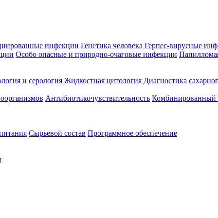
циированные инфекции
Генетика человека
Герпес-вирусные ин
кции
Особо опасные и природно-очаговые инфекции
Папиллома
логия и серология
Жидкостная цитология
Диагностика сахарног
оорганизмов
Антибиотикочувствительность
Комбинированный а
 питания
Сырьевой состав
Программное обеспечение
я