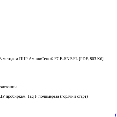
е FGB методом ПЦР АмплиСенс® FGB-SNP-FL
[PDF, 803 Кб]
болеваний