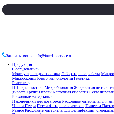
Заказать звонок
info@interlabservice.ru
Продукция
Оборудование
Молекулярная диагностика
Лабораторные роботы
Микро
Микроскопия
Клеточная биология
Генетика
Реагенты
ПЦР диагностика
Микробиология
Жидкостная цитологи
диабета
Группы крови
Клеточная биология
Секвенирова
Расходные материалы
Наконечники для дозаторов
Расходные материалы для ав
Чашки Петри
Петли бактериологические
Пипетки Пастер
Разное
Расходные материалы для дезинфекции, стерилиз