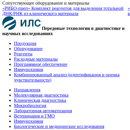
Сопутствующее оборудование и материалы
«РИБО-преп» Комплект реагентов для выделения тотальной
«
ДНК/РНК из клинического материала
к
Передовые технологии в диагностике и
научных исследованиях
Продукция
Оборудование
Реагенты
Расходные материалы
Программное обеспечение
Иммунохимия
Комбинированный анализ (идентификация и оценка
чувствительности)
Направления
Молекулярная диагностика
Клиническая диагностика
Микробиология
Лабораторная автоматизация
Ветеринария и ГМО
Иммунохимия
Биологические и медицинские исследования