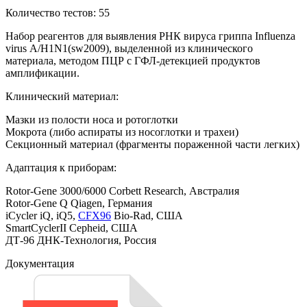
Количество тестов: 55
Набор реагентов для выявления РНК вируса гриппа Influenza
virus А/H1N1(sw2009), выделенной из клинического
материала, методом ПЦР с ГФЛ-детекцией продуктов
амплификации.
Клинический материал:
Мазки из полости носа и ротоглотки
Мокрота (либо аспираты из носоглотки и трахеи)
Секционный материал (фрагменты пораженной части легких)
Адаптация к приборам:
Rotor-Gene 3000/6000 Corbett Research, Австралия
Rotor-Gene Q Qiagen, Германия
iCycler iQ, iQ5,
CFX96
Bio-Rad, США
SmartCyclerII Cepheid, США
ДТ‑96 ДНК-Технология, Россия
Документация