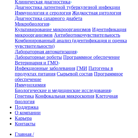
Клиническая диагностика
Диагностика латентной туберкулезной инфекции
Иммунология и серология
Жидкостная цитология
Диагностика сахарного диабета
Микробиология
Культивирование микроорганизмов
Идентификация
микроорганизмов
Антибиотикочувствительность
Комбинированный анализ (идентификация и оценка
чувствительности)
Лабораторная автоматизация
Лабораторные роботы
Программное обеспечение
Ветеринария и ГМО
Инфекционные заболевания
ГМИ
Патогены в
продуктах питания
Сырьевой состав
Программное
обеспечение
Иммунохимия
Биологические и медицинские исследования
Генетика
Конфокальная микроскопия
Клеточная
биология
Поддержка
О компании
Карьера
Контакты
Главная
/