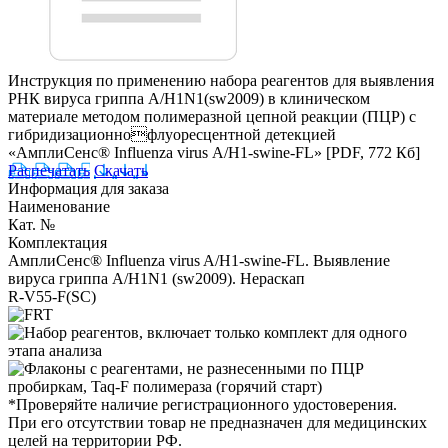
Инструкция по применению набора реагентов для выявления
РНК вируса гриппа А/H1N1(sw2009) в клиническом
материале методом полимеразной цепной реакции (ПЦР) с
гибридизационнофлуоресцентной детекцией
«АмплиСенс® Influenza virus А/H1-swine-FL»
[PDF, 772 Кб]
Распечатать
Скачать
Информация для заказа
Наименование
Кат. №
Комплектация
АмплиСенс® Influenza virus A/H1-swine-FL. Выявление
вируса гриппа A/H1N1 (sw2009). Нераскап
R-V55-F(SC)
*Проверяйте наличие регистрационного удостоверения.
При его отсутствии товар не предназначен для медицинских
целей на территории РФ.