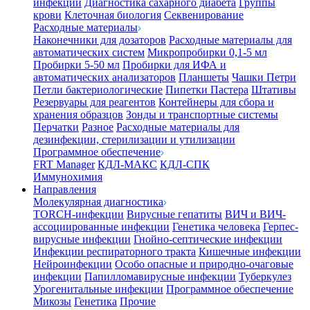
инфекции
Диагностика сахарного диабета
Группы
крови
Клеточная биология
Секвенирование
Расходные материалы
Наконечники для дозаторов
Расходные материалы для
автоматических систем
Микропробирки 0,1-5 мл
Пробирки 5-50 мл
Пробирки для ИФА и
автоматических анализаторов
Планшеты
Чашки Петри
Петли бактериологические
Пипетки Пастера
Штативы
Резервуары для реагентов
Контейнеры для сбора и
хранения образцов
Зонды и транспортные системы
Перчатки
Разное
Расходные материалы для
дезинфекции, стерилизации и утилизации
Программное обеспечение
FRT Manager
КДЛ-МАКС
КДЛ-СПК
Иммунохимия
Направления
Молекулярная диагностика
TORCH-инфекции
Вирусные гепатиты
ВИЧ и ВИЧ-
ассоциированные инфекции
Генетика человека
Герпес-
вирусные инфекции
Гнойно-септические инфекции
Инфекции респираторного тракта
Кишечные инфекции
Нейроинфекции
Особо опасные и природно-очаговые
инфекции
Папилломавирусные инфекции
Туберкулез
Урогенитальные инфекции
Программное обеспечение
Микозы
Генетика
Прочие