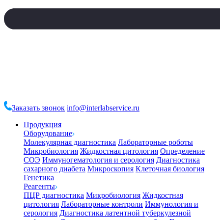
Заказать звонок
info@interlabservice.ru
Продукция
Оборудование
Молекулярная диагностика
Лабораторные роботы
Микробиология
Жидкостная цитология
Определение
СОЭ
Иммуногематология и серология
Диагностика
сахарного диабета
Микроскопия
Клеточная биология
Генетика
Реагенты
ПЦР диагностика
Микробиология
Жидкостная
цитология
Лабораторные контроли
Иммунология и
серология
Диагностика латентной туберкулезной