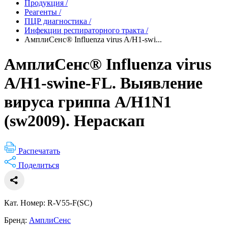
Продукция
/
Реагенты
/
ПЦР диагностика
/
Инфекции респираторного тракта
/
АмплиСенс® Influenza virus A/H1-swi...
АмплиСенс® Influenza virus
A/H1-swine-FL. Выявление
вируса гриппа A/H1N1
(sw2009). Нераскап
Распечатать
Поделиться
Кат. Номер: R-V55-F(SC)
Бренд:
АмплиСенс