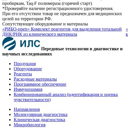
*Проверяйте наличие регистрационного удостоверения.
При его отсутствии товар не предназначен для медицинских
целей на территории РФ.
Сопутствующее оборудование и материалы
«РИБО-преп» Комплект реагентов для выделения тотальной
«
ДНК/РНК из клинического материала
к
Передовые технологии в диагностике и
научных исследованиях
Продукция
Оборудование
Реагенты
Расходные материалы
Программное обеспечение
Иммунохимия
Комбинированный анализ (идентификация и оценка
чувствительности)
Направления
Молекулярная диагностика
Клиническая диагностика
Микробиология