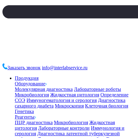
Заказать звонок
info@interlabservice.ru
Продукция
Оборудование
Молекулярная диагностика
Лабораторные роботы
Микробиология
Жидкостная цитология
Определение
СОЭ
Иммуногематология и серология
Диагностика
сахарного диабета
Микроскопия
Клеточная биология
Генетика
Реагенты
ПЦР диагностика
Микробиология
Жидкостная
цитология
Лабораторные контроли
Иммунология и
серология
Диагностика латентной туберкулезной