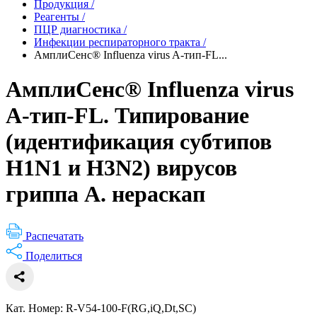
Продукция
/
Реагенты
/
ПЦР диагностика
/
Инфекции респираторного тракта
/
АмплиСенс® Influenza virus A-тип-FL...
АмплиСенс® Influenza virus
A-тип-FL. Типирование
(идентификация субтипов
H1N1 и H3N2) вирусов
гриппа А. нераскап
Распечатать
Поделиться
Кат. Номер: R-V54-100-F(RG,iQ,Dt,SC)