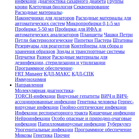
инфекции
Диагностика сахарного диабета
Группы
крови
Клеточная биология
Секвенирование
Расходные материалы
Наконечники для дозаторов
Расходные материалы для
автоматических систем
Микропробирки 0,1-5 мл
Пробирки 5-50 мл
Пробирки для ИФА и
автоматических анализаторов
Планшеты
Чашки Петри
Петли бактериологические
Пипетки Пастера
Штативы
Резервуары для реагентов
Контейнеры для сбора и
хранения образцов
Зонды и транспортные системы
Перчатки
Разное
Расходные материалы для
дезинфекции, стерилизации и утилизации
Программное обеспечение
FRT Manager
КДЛ-МАКС
КДЛ-СПК
Иммунохимия
Направления
Молекулярная диагностика
TORCH-инфекции
Вирусные гепатиты
ВИЧ и ВИЧ-
ассоциированные инфекции
Генетика человека
Герпес-
вирусные инфекции
Гнойно-септические инфекции
Инфекции респираторного тракта
Кишечные инфекции
Нейроинфекции
Особо опасные и природно-очаговые
инфекции
Папилломавирусные инфекции
Туберкулез
Урогенитальные инфекции
Программное обеспечение
Микозы
Генетика
Прочие