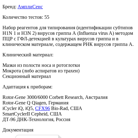
Бренд:
АмплиСенс
Количество тестов: 55
Набор реагентов для типирования (идентификации субтипов
H1N 1 и H3N 2) вирусов гриппа А (Influenza virus A) методом
ПЦР с ГФЛ-детекцией в культурах вирусов гриппа и в
клиническом материале, содержащем РНК вирусов гриппа А.
Клинический материал:
Мазки из полости носа и ротоглотки
Мокрота (либо аспиратов из трахеи)
Секционный материал
Адаптация к приборам:
Rotor-Gene 3000/6000 Corbett Research, Австралия
Rotor-Gene Q Qiagen, Германия
iCycler iQ, iQ5,
CFX96
Bio-Rad, США
SmartCyclerII Cepheid, США
ДТ‑96 ДНК-Технология, Россия
Документация