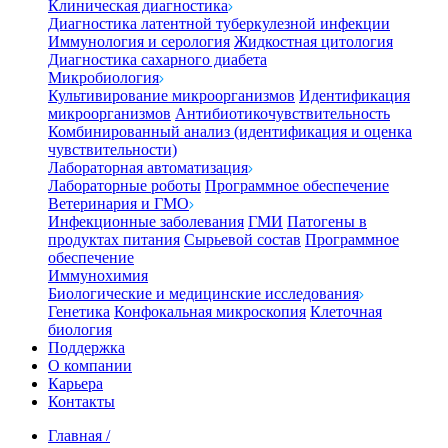
Клиническая диагностика
Диагностика латентной туберкулезной инфекции
Иммунология и серология
Жидкостная цитология
Диагностика сахарного диабета
Микробиология
Культивирование микроорганизмов
Идентификация
микроорганизмов
Антибиотикочувствительность
Комбинированный анализ (идентификация и оценка
чувствительности)
Лабораторная автоматизация
Лабораторные роботы
Программное обеспечение
Ветеринария и ГМО
Инфекционные заболевания
ГМИ
Патогены в
продуктах питания
Сырьевой состав
Программное
обеспечение
Иммунохимия
Биологические и медицинские исследования
Генетика
Конфокальная микроскопия
Клеточная
биология
Поддержка
О компании
Карьера
Контакты
Главная
/