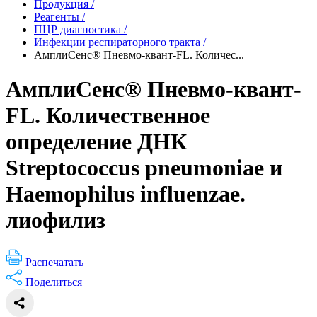
Продукция
/
Реагенты
/
ПЦР диагностика
/
Инфекции респираторного тракта
/
АмплиСенс® Пневмо-квант-FL. Количес...
АмплиСенс® Пневмо-квант-
FL. Количественное
определение ДНК
Streptococcus pneumoniae и
Haemophilus influenzae.
лиофилиз
Распечатать
Поделиться