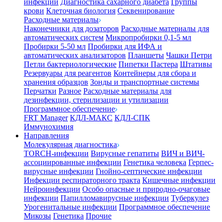
инфекции
Диагностика сахарного диабета
Группы
крови
Клеточная биология
Секвенирование
Расходные материалы
Наконечники для дозаторов
Расходные материалы для
автоматических систем
Микропробирки 0,1-5 мл
Пробирки 5-50 мл
Пробирки для ИФА и
автоматических анализаторов
Планшеты
Чашки Петри
Петли бактериологические
Пипетки Пастера
Штативы
Резервуары для реагентов
Контейнеры для сбора и
хранения образцов
Зонды и транспортные системы
Перчатки
Разное
Расходные материалы для
дезинфекции, стерилизации и утилизации
Программное обеспечение
FRT Manager
КДЛ-МАКС
КДЛ-СПК
Иммунохимия
Направления
Молекулярная диагностика
TORCH-инфекции
Вирусные гепатиты
ВИЧ и ВИЧ-
ассоциированные инфекции
Генетика человека
Герпес-
вирусные инфекции
Гнойно-септические инфекции
Инфекции респираторного тракта
Кишечные инфекции
Нейроинфекции
Особо опасные и природно-очаговые
инфекции
Папилломавирусные инфекции
Туберкулез
Урогенитальные инфекции
Программное обеспечение
Микозы
Генетика
Прочие