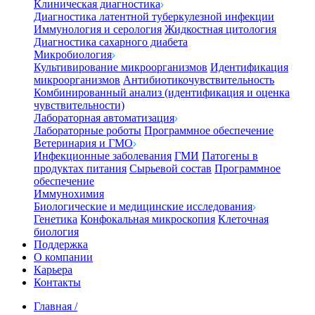
Клиническая диагностика
Диагностика латентной туберкулезной инфекции
Иммунология и серология
Жидкостная цитология
Диагностика сахарного диабета
Микробиология
Культивирование микроорганизмов
Идентификация
микроорганизмов
Антибиотикочувствительность
Комбинированный анализ (идентификация и оценка
чувствительности)
Лабораторная автоматизация
Лабораторные роботы
Программное обеспечение
Ветеринария и ГМО
Инфекционные заболевания
ГМИ
Патогены в
продуктах питания
Сырьевой состав
Программное
обеспечение
Иммунохимия
Биологические и медицинские исследования
Генетика
Конфокальная микроскопия
Клеточная
биология
Поддержка
О компании
Карьера
Контакты
Главная
/