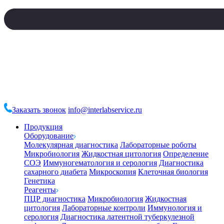
Заказать звонок
info@interlabservice.ru
Продукция
Оборудование
Молекулярная диагностика
Лабораторные роботы
Микробиология
Жидкостная цитология
Определение
СОЭ
Иммуногематология и серология
Диагностика
сахарного диабета
Микроскопия
Клеточная биология
Генетика
Реагенты
ПЦР диагностика
Микробиология
Жидкостная
цитология
Лабораторные контроли
Иммунология и
серология
Диагностика латентной туберкулезной