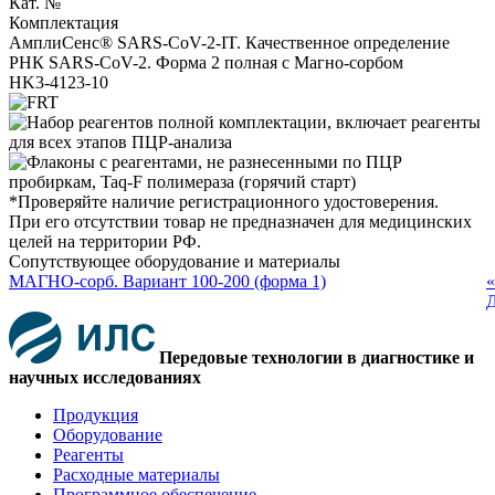
Кат. №
Комплектация
АмплиСенс® SARS-CoV-2-IT. Качественное определение
РНК SARS-CoV-2. Форма 2 полная с Магно-сорбом
HK3-4123-10
*Проверяйте наличие регистрационного удостоверения.
При его отсутствии товар не предназначен для медицинских
целей на территории РФ.
Сопутствующее оборудование и материалы
МАГНО-сорб. Вариант 100-200 (форма 1)
«
Д
Передовые технологии в диагностике и
научных исследованиях
Продукция
Оборудование
Реагенты
Расходные материалы
Программное обеспечение