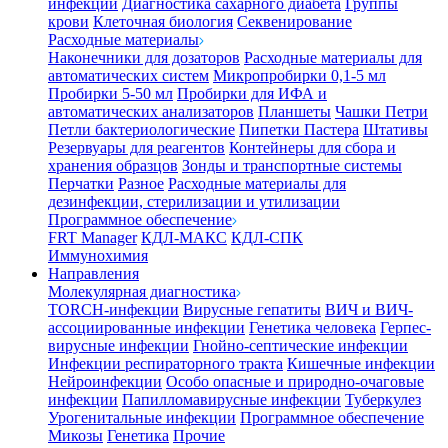
инфекции
Диагностика сахарного диабета
Группы
крови
Клеточная биология
Секвенирование
Расходные материалы
Наконечники для дозаторов
Расходные материалы для
автоматических систем
Микропробирки 0,1-5 мл
Пробирки 5-50 мл
Пробирки для ИФА и
автоматических анализаторов
Планшеты
Чашки Петри
Петли бактериологические
Пипетки Пастера
Штативы
Резервуары для реагентов
Контейнеры для сбора и
хранения образцов
Зонды и транспортные системы
Перчатки
Разное
Расходные материалы для
дезинфекции, стерилизации и утилизации
Программное обеспечение
FRT Manager
КДЛ-МАКС
КДЛ-СПК
Иммунохимия
Направления
Молекулярная диагностика
TORCH-инфекции
Вирусные гепатиты
ВИЧ и ВИЧ-
ассоциированные инфекции
Генетика человека
Герпес-
вирусные инфекции
Гнойно-септические инфекции
Инфекции респираторного тракта
Кишечные инфекции
Нейроинфекции
Особо опасные и природно-очаговые
инфекции
Папилломавирусные инфекции
Туберкулез
Урогенитальные инфекции
Программное обеспечение
Микозы
Генетика
Прочие