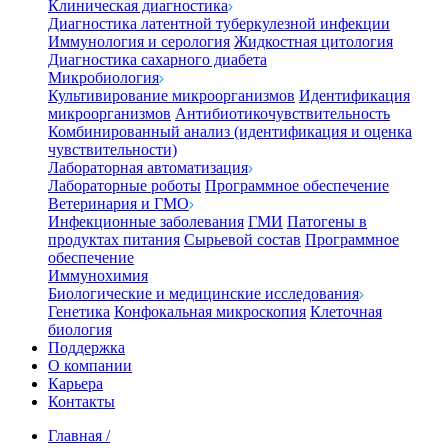
Клиническая диагностика
Диагностика латентной туберкулезной инфекции
Иммунология и серология
Жидкостная цитология
Диагностика сахарного диабета
Микробиология
Культивирование микроорганизмов
Идентификация
микроорганизмов
Антибиотикочувствительность
Комбинированный анализ (идентификация и оценка
чувствительности)
Лабораторная автоматизация
Лабораторные роботы
Программное обеспечение
Ветеринария и ГМО
Инфекционные заболевания
ГМИ
Патогены в
продуктах питания
Сырьевой состав
Программное
обеспечение
Иммунохимия
Биологические и медицинские исследования
Генетика
Конфокальная микроскопия
Клеточная
биология
Поддержка
О компании
Карьера
Контакты
Главная
/