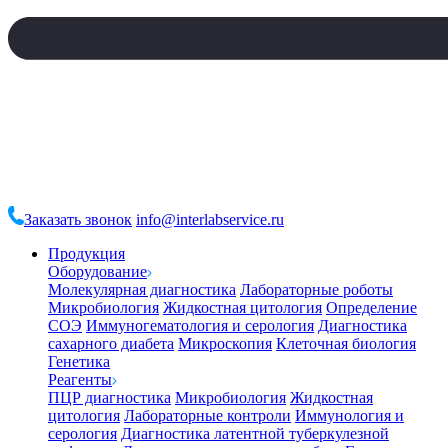
Заказать звонок
info@interlabservice.ru
Продукция
Оборудование
Молекулярная диагностика
Лабораторные роботы
Микробиология
Жидкостная цитология
Определение
СОЭ
Иммуногематология и серология
Диагностика
сахарного диабета
Микроскопия
Клеточная биология
Генетика
Реагенты
ПЦР диагностика
Микробиология
Жидкостная
цитология
Лабораторные контроли
Иммунология и
серология
Диагностика латентной туберкулезной