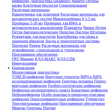
инфекции
Диагностика сахарного диабета
Группы
крови
Клеточная биология
Секвенирование
Расходные материалы
Наконечники для дозаторов
Расходные материалы для
автоматических систем
Микропробирки 0,1-5 мл
Пробирки 5-50 мл
Пробирки для ИФА и
автоматических анализаторов
Планшеты
Чашки Петри
Петли бактериологические
Пипетки Пастера
Штативы
Резервуары для реагентов
Контейнеры для сбора и
хранения образцов
Зонды и транспортные системы
Перчатки
Разное
Расходные материалы для
дезинфекции, стерилизации и утилизации
Программное обеспечение
FRT Manager
КДЛ-МАКС
КДЛ-СПК
Иммунохимия
Направления
Молекулярная диагностика
TORCH-инфекции
Вирусные гепатиты
ВИЧ и ВИЧ-
ассоциированные инфекции
Генетика человека
Герпес-
вирусные инфекции
Гнойно-септические инфекции
Инфекции респираторного тракта
Кишечные инфекции
Нейроинфекции
Особо опасные и природно-очаговые
инфекции
Папилломавирусные инфекции
Туберкулез
Урогенитальные инфекции
Программное обеспечение
Микозы
Генетика
Прочие