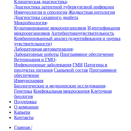
Клиническая диагностика
Диагностика латентной туберкулезной инфекции
Иммунология и серология
Жидкостная цитология
Диагностика сахарного диабета
Микробиология
Культивирование микроорганизмов
Идентификация
микроорганизмов
Антибиотикочувствительность
Комбинированный анализ (идентификация и оценка
чувствительности)
Лабораторная автоматизация
Лабораторные роботы
Программное обеспечение
Ветеринария и ГМО
Инфекционные заболевания
ГМИ
Патогены в
продуктах питания
Сырьевой состав
Программное
обеспечение
Иммунохимия
Биологические и медицинские исследования
Генетика
Конфокальная микроскопия
Клеточная
биология
Поддержка
О компании
Карьера
Контакты
Главная
/