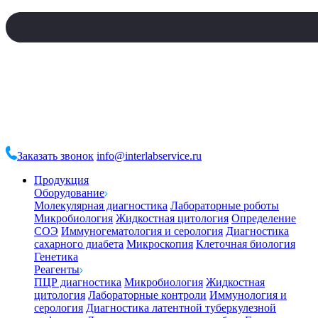
Заказать звонок
info@interlabservice.ru
Продукция
Оборудование
Молекулярная диагностика
Лабораторные роботы
Микробиология
Жидкостная цитология
Определение
СОЭ
Иммуногематология и серология
Диагностика
сахарного диабета
Микроскопия
Клеточная биология
Генетика
Реагенты
ПЦР диагностика
Микробиология
Жидкостная
цитология
Лабораторные контроли
Иммунология и
серология
Диагностика латентной туберкулезной