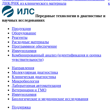
ДНК/РНК из клинического материала
к
Передовые технологии в диагностике и
научных исследованиях
Продукция
Оборудование
Реагенты
Расходные материалы
Программное обеспечение
Иммунохимия
Комбинированный анализ (идентификация и оценка
чувствительности)
Направления
Молекулярная диагностика
Клиническая диагностика
Микробиология
Лабораторная автоматизация
Ветеринария и ГМО
Иммунохимия
Биологические и медицинские исследования
Поддержка