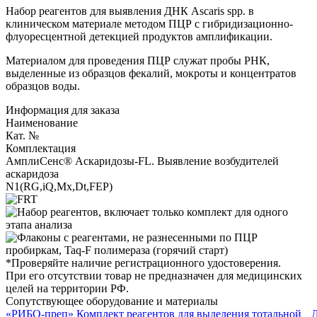
Набор реагентов для выявления ДНК Ascaris spp. в
клиническом материале методом ПЦР с гибридизационно-
флуоресцентной детекцией продуктов амплификации.
Материалом для проведения ПЦР служат пробы РНК,
выделенные из образцов фекалий, мокроты и концентратов
образцов воды.
Информация для заказа
Наименование
Кат. №
Комплектация
АмплиСенс® Аскаридозы-FL. Выявление возбудителей
аскаридоза
N1(RG,iQ,Mx,Dt,FEP)
*Проверяйте наличие регистрационного удостоверения.
При его отсутствии товар не предназначен для медицинских
целей на территории РФ.
Сопутствующее оборудование и материалы
«РИБО-преп» Комплект реагентов для выделения тотальной
Д