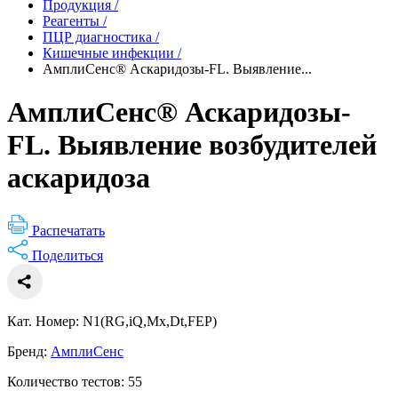
Продукция
/
Реагенты
/
ПЦР диагностика
/
Кишечные инфекции
/
АмплиСенс® Аскаридозы-FL. Выявление...
АмплиСенс® Аскаридозы-
FL. Выявление возбудителей
аскаридоза
Распечатать
Поделиться
Кат. Номер: N1(RG,iQ,Mx,Dt,FEP)
Бренд:
АмплиСенс
Количество тестов: 55