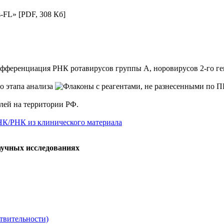
us-FL»
[PDF, 308 Кб]
дифференциация РНК ротавирусов группы А, норовирусов 2-го ге
елей на территории РФ.
НК/РНК из клинического материала
аучных исследованиях
твительности)