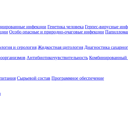
циированные инфекции
Генетика человека
Герпес-вирусные ин
кции
Особо опасные и природно-очаговые инфекции
Папиллома
логия и серология
Жидкостная цитология
Диагностика сахарног
оорганизмов
Антибиотикочувствительность
Комбинированный а
 питания
Сырьевой состав
Программное обеспечение
я