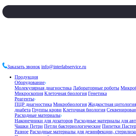
Заказать звонок
info@interlabservice.ru
Продукция
Оборудование
Молекулярная диагностика
Лабораторные роботы
Микро
Микроскопия
Клеточная биология
Генетика
Реагенты
ПЦР диагностика
Микробиология
Жидкостная цитологи
диабета
Группы крови
Клеточная биология
Секвенирова
Расходные материалы
Наконечники для дозаторов
Расходные материалы для ав
Чашки Петри
Петли бактериологические
Пипетки Пастер
Разное
Расходные материалы для дезинфекции, стерилиз