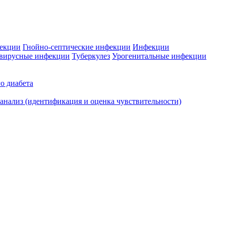
фекции
Гнойно-септические инфекции
Инфекции
вирусные инфекции
Туберкулез
Урогенитальные инфекции
о диабета
нализ (идентификация и оценка чувствительности)