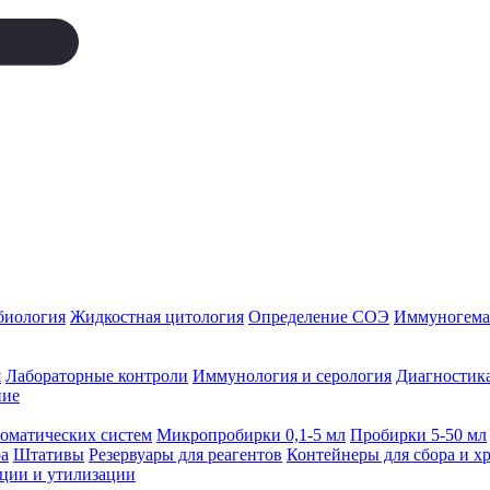
биология
Жидкостная цитология
Определение СОЭ
Иммуногемат
я
Лабораторные контроли
Иммунология и серология
Диагностика
ние
томатических систем
Микропробирки 0,1-5 мл
Пробирки 5-50 мл
а
Штативы
Резервуары для реагентов
Контейнеры для сбора и х
ации и утилизации