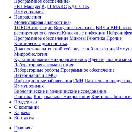
Программное обеспечение
FRT Manager
КДЛ-МАКС
КДЛ-СПК
Иммунохимия
Направления
Молекулярная диагностика
TORCH-инфекции
Вирусные гепатиты
ВИЧ и ВИЧ-ассо
респираторного тракта
Кишечные инфекции
Нейроинфе
Программное обеспечение
Микозы
Генетика
Прочие
Клиническая диагностика
Диагностика латентной туберкулезной инфекции
Иммуно
Микробиология
Культивирование микроорганизмов
Идентификация микр
Лабораторная автоматизация
Лабораторные роботы
Программное обеспечение
Ветеринария и ГМО
Инфекционные заболевания
ГМИ
Патогены в продуктах
Иммунохимия
Биологические и медицинские исследования
Генетика
Конфокальная микроскопия
Клеточная биологи
Поддержка
О компании
Карьера
Контакты
Главная
/