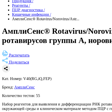
Продукция
/
Реагенты
/
ПЦР диагностика
/
Кишечные инфекции
/
АмплиСенс® Rotavirus/Norovirus/Astr...
АмплиСенс® Rotavirus/Norovi
ротавирусов группы А, норови
Распечатать
Поделиться
Кат. Номер: V40(RG,iQ,FEP)
Бренд:
АмплиСенс
Количество тестов: 55
Набор реагентов для выявления и дифференциации РНК ротавирус
окружающей среды и клиническом материале методом ПЦР с г