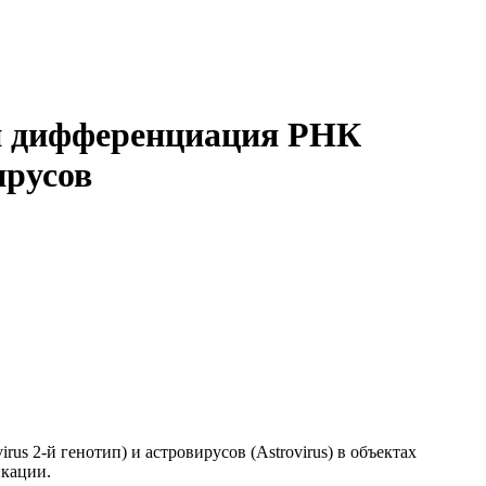
 и дифференциация РНК
ирусов
s 2-й генотип) и астровирусов (Astrovirus) в объектах
кации.