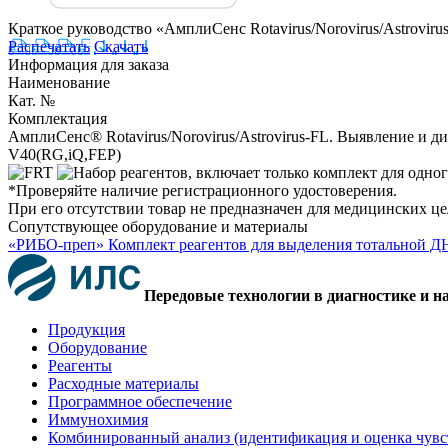
Краткое руководство «АмплиСенс Rotavirus/Norovirus/Astrovir
Распечатать
Скачать
Информация для заказа
Наименование
Кат. №
Комплектация
АмплиСенс® Rotavirus/Norovirus/Astrovirus-FL. Выявление и 
V40(RG,iQ,FEP)
*Проверяйте наличие регистрационного удостоверения.
При его отсутствии товар не предназначен для медицинских ц
Сопутствующее оборудование и материалы
«РИБО-преп» Комплект реагентов для выделения тотальной Д
Передовые технологии в диагностике и н
Продукция
Оборудование
Реагенты
Расходные материалы
Программное обеспечение
Иммунохимия
Комбинированный анализ (идентификация и оценка чувс