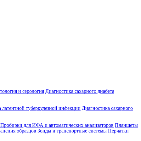
ология и серология
Диагностика сахарного диабета
 латентной туберкулезной инфекции
Диагностика сахарного
Пробирки для ИФА и автоматических анализаторов
Планшеты
ранения образцов
Зонды и транспортные системы
Перчатки