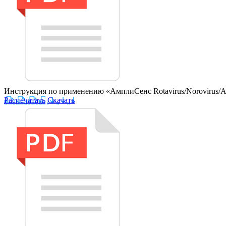
Инструкция по применению «АмплиСенс Rotavirus/Norovirus/As
Распечатать
Скачать