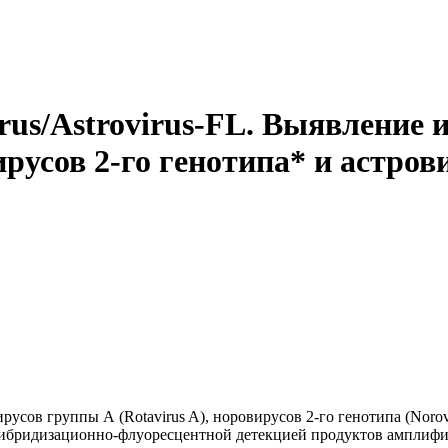
rus/Astrovirus-FL. Выявление
русов 2-го генотипа* и астров
ов группы А (Rotavirus A), норовирусов 2-го генотипа (Noroviru
ибридизационно-флуоресцентной детекцией продуктов амплифи