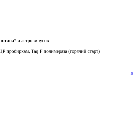
нотипа* и астровирусов
«