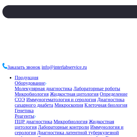
Заказать звонок
info@interlabservice.ru
Продукция
Оборудование
Молекулярная диагностика
Лабораторные роботы
Микробиология
Жидкостная цитология
Определение
СОЭ
Иммуногематология и серология
Диагностика
сахарного диабета
Микроскопия
Клеточная биология
Генетика
Реагенты
ПЦР диагностика
Микробиология
Жидкостная
цитология
Лабораторные контроли
Иммунология и
серология
Диагностика латентной туберкулезной