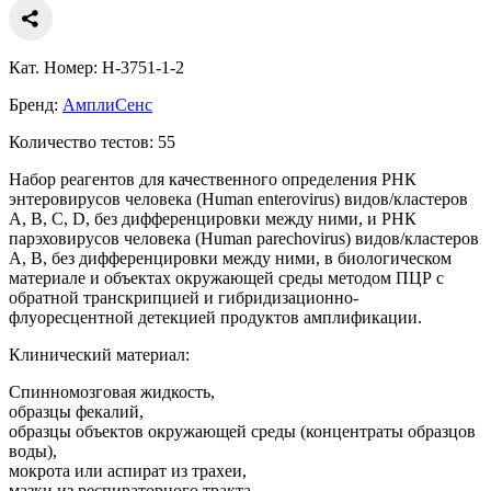
Кат. Номер: Н-3751-1-2
Бренд:
АмплиСенс
Количество тестов: 55
Набор реагентов для качественного определения РНК
энтеровирусов человека (Human enterovirus) видов/кластеров
А, В, С, D, без дифференцировки между ними, и РНК
парэховирусов человека (Human parechovirus) видов/кластеров
А, В, без дифференцировки между ними, в биологическом
материале и объектах окружающей среды методом ПЦР с
обратной транскрипцией и гибридизационно-
флуоресцентной детекцией продуктов амплификации.
Клинический материал:
Спинномозговая жидкость,
образцы фекалий,
образцы объектов окружающей среды (концентраты образцов
воды),
мокрота или аспират из трахеи,
мазки из респираторного тракта,