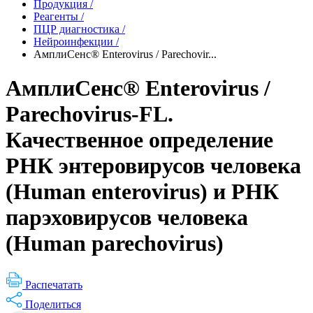
Продукция
/
Реагенты
/
ПЦР диагностика
/
Нейроинфекции
/
АмплиСенс® Enterovirus / Parechovir...
АмплиСенс® Enterovirus /
Parechovirus-FL.
Качественное определение
РНК энтеровирусов человека
(Human enterovirus) и РНК
парэховирусов человека
(Human parechovirus)
Распечатать
Поделиться