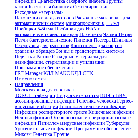
инфекции
Диагностика сахарного диабета
Группы
крови
Клеточная биология
Секвенирование
Расходные материалы
Наконечники для дозаторов
Расходные материалы для
автоматических систем
Микропробирки 0,1-5 мл
Пробирки 5-50 мл
Пробирки для ИФА и
автоматических анализаторов
Планшеты
Чашки Петри
Петли бактериологические
Пипетки Пастера
Штативы
Резервуары для реагентов
Контейнеры для сбора и
хранения образцов
Зонды и транспортные системы
Перчатки
Разное
Расходные материалы для
дезинфекции, стерилизации и утилизации
Программное обеспечение
FRT Manager
КДЛ-МАКС
КДЛ-СПК
Иммунохимия
Направления
Молекулярная диагностика
TORCH-инфекции
Вирусные гепатиты
ВИЧ и ВИЧ-
ассоциированные инфекции
Генетика человека
Герпес-
вирусные инфекции
Гнойно-септические инфекции
Инфекции респираторного тракта
Кишечные инфекции
Нейроинфекции
Особо опасные и природно-очаговые
инфекции
Папилломавирусные инфекции
Туберкулез
Урогенитальные инфекции
Программное обеспечение
Микозы
Генетика
Прочие