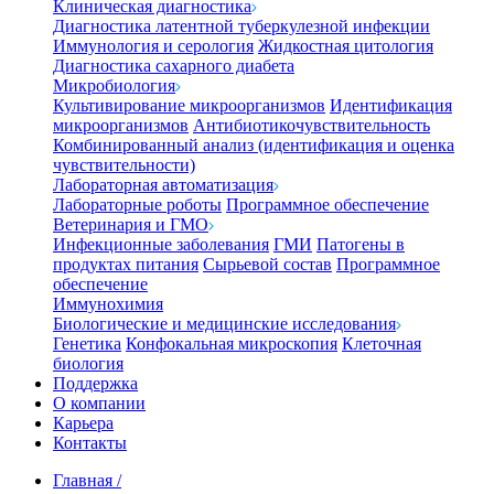
Клиническая диагностика
Диагностика латентной туберкулезной инфекции
Иммунология и серология
Жидкостная цитология
Диагностика сахарного диабета
Микробиология
Культивирование микроорганизмов
Идентификация
микроорганизмов
Антибиотикочувствительность
Комбинированный анализ (идентификация и оценка
чувствительности)
Лабораторная автоматизация
Лабораторные роботы
Программное обеспечение
Ветеринария и ГМО
Инфекционные заболевания
ГМИ
Патогены в
продуктах питания
Сырьевой состав
Программное
обеспечение
Иммунохимия
Биологические и медицинские исследования
Генетика
Конфокальная микроскопия
Клеточная
биология
Поддержка
О компании
Карьера
Контакты
Главная
/