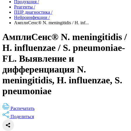
Продукция
/
Реагенты
/
ПЦР диагностика
/
Нейроинфекции
/
АмплиСенс® N. meningitidis / H. inf...
АмплиСенс® N. meningitidis /
H. influenzae / S. pneumoniae-
FL. Выявление и
дифференциация N.
meningitidis, H. influenzae, S.
pneumoniae
Распечатать
Поделиться