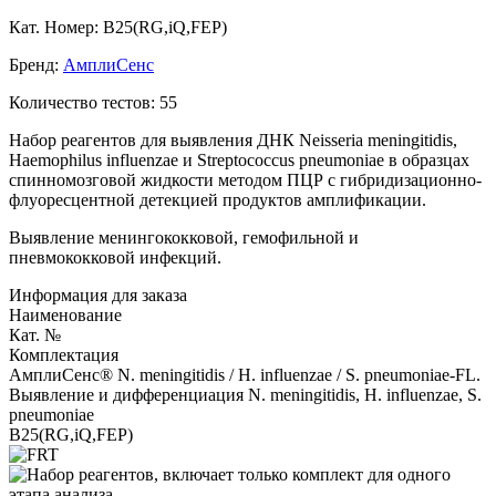
Кат. Номер: B25(RG,iQ,FEP)
Бренд:
АмплиСенс
Количество тестов: 55
Набор реагентов для выявления ДНК Neisseria meningitidis,
Haemophilus influenzae и Streptococcus pneumoniae в образцах
спинномозговой жидкости методом ПЦР с гибридизационно-
флуоресцентной детекцией продуктов амплификации.
Выявление менингококковой, гемофильной и
пневмококковой инфекций.
Информация для заказа
Наименование
Кат. №
Комплектация
АмплиСенс® N. meningitidis / H. influenzae / S. pneumoniae-FL.
Выявление и дифференциация N. meningitidis, H. influenzae, S.
pneumoniae
B25(RG,iQ,FEP)