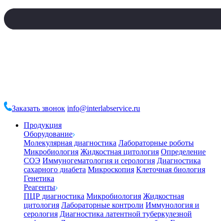
Заказать звонок
info@interlabservice.ru
Продукция
Оборудование
Молекулярная диагностика
Лабораторные роботы
Микробиология
Жидкостная цитология
Определение
СОЭ
Иммуногематология и серология
Диагностика
сахарного диабета
Микроскопия
Клеточная биология
Генетика
Реагенты
ПЦР диагностика
Микробиология
Жидкостная
цитология
Лабораторные контроли
Иммунология и
серология
Диагностика латентной туберкулезной