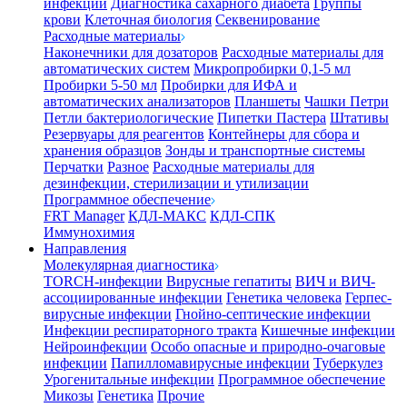
инфекции
Диагностика сахарного диабета
Группы
крови
Клеточная биология
Секвенирование
Расходные материалы
Наконечники для дозаторов
Расходные материалы для
автоматических систем
Микропробирки 0,1-5 мл
Пробирки 5-50 мл
Пробирки для ИФА и
автоматических анализаторов
Планшеты
Чашки Петри
Петли бактериологические
Пипетки Пастера
Штативы
Резервуары для реагентов
Контейнеры для сбора и
хранения образцов
Зонды и транспортные системы
Перчатки
Разное
Расходные материалы для
дезинфекции, стерилизации и утилизации
Программное обеспечение
FRT Manager
КДЛ-МАКС
КДЛ-СПК
Иммунохимия
Направления
Молекулярная диагностика
TORCH-инфекции
Вирусные гепатиты
ВИЧ и ВИЧ-
ассоциированные инфекции
Генетика человека
Герпес-
вирусные инфекции
Гнойно-септические инфекции
Инфекции респираторного тракта
Кишечные инфекции
Нейроинфекции
Особо опасные и природно-очаговые
инфекции
Папилломавирусные инфекции
Туберкулез
Урогенитальные инфекции
Программное обеспечение
Микозы
Генетика
Прочие