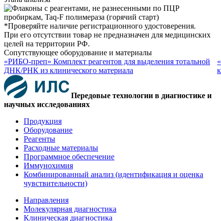
*Проверяйте наличие регистрационного удостоверения.
При его отсутствии товар не предназначен для медицинских
целей на территории РФ.
Сопутствующее оборудование и материалы
«РИБО-преп» Комплект реагентов для выделения тотальной
«
ДНК/РНК из клинического материала
к
Передовые технологии в диагностике и
научных исследованиях
Продукция
Оборудование
Реагенты
Расходные материалы
Программное обеспечение
Иммунохимия
Комбинированный анализ (идентификация и оценка
чувствительности)
Направления
Молекулярная диагностика
Клиническая диагностика