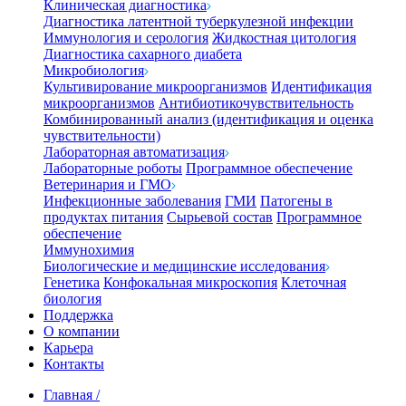
Клиническая диагностика
Диагностика латентной туберкулезной инфекции
Иммунология и серология
Жидкостная цитология
Диагностика сахарного диабета
Микробиология
Культивирование микроорганизмов
Идентификация
микроорганизмов
Антибиотикочувствительность
Комбинированный анализ (идентификация и оценка
чувствительности)
Лабораторная автоматизация
Лабораторные роботы
Программное обеспечение
Ветеринария и ГМО
Инфекционные заболевания
ГМИ
Патогены в
продуктах питания
Сырьевой состав
Программное
обеспечение
Иммунохимия
Биологические и медицинские исследования
Генетика
Конфокальная микроскопия
Клеточная
биология
Поддержка
О компании
Карьера
Контакты
Главная
/