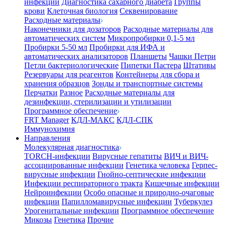
инфекции
Диагностика сахарного диабета
Группы
крови
Клеточная биология
Секвенирование
Расходные материалы
Наконечники для дозаторов
Расходные материалы для
автоматических систем
Микропробирки 0,1-5 мл
Пробирки 5-50 мл
Пробирки для ИФА и
автоматических анализаторов
Планшеты
Чашки Петри
Петли бактериологические
Пипетки Пастера
Штативы
Резервуары для реагентов
Контейнеры для сбора и
хранения образцов
Зонды и транспортные системы
Перчатки
Разное
Расходные материалы для
дезинфекции, стерилизации и утилизации
Программное обеспечение
FRT Manager
КДЛ-МАКС
КДЛ-СПК
Иммунохимия
Направления
Молекулярная диагностика
TORCH-инфекции
Вирусные гепатиты
ВИЧ и ВИЧ-
ассоциированные инфекции
Генетика человека
Герпес-
вирусные инфекции
Гнойно-септические инфекции
Инфекции респираторного тракта
Кишечные инфекции
Нейроинфекции
Особо опасные и природно-очаговые
инфекции
Папилломавирусные инфекции
Туберкулез
Урогенитальные инфекции
Программное обеспечение
Микозы
Генетика
Прочие