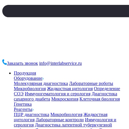
Заказать звонок
info@interlabservice.ru
Продукция
Оборудование
Молекулярная диагностика
Лабораторные роботы
Микробиология
Жидкостная цитология
Определение
СОЭ
Иммуногематология и серология
Диагностика
сахарного диабета
Микроскопия
Клеточная биология
Генетика
Реагенты
ПЦР диагностика
Микробиология
Жидкостная
цитология
Лабораторные контроли
Иммунология и
серология
Диагностика латентной туберкулезной