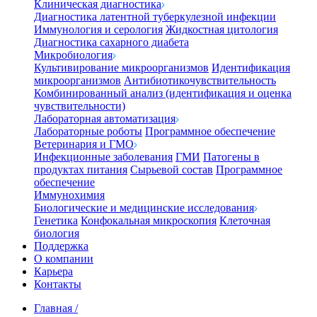
Клиническая диагностика
Диагностика латентной туберкулезной инфекции
Иммунология и серология
Жидкостная цитология
Диагностика сахарного диабета
Микробиология
Культивирование микроорганизмов
Идентификация
микроорганизмов
Антибиотикочувствительность
Комбинированный анализ (идентификация и оценка
чувствительности)
Лабораторная автоматизация
Лабораторные роботы
Программное обеспечение
Ветеринария и ГМО
Инфекционные заболевания
ГМИ
Патогены в
продуктах питания
Сырьевой состав
Программное
обеспечение
Иммунохимия
Биологические и медицинские исследования
Генетика
Конфокальная микроскопия
Клеточная
биология
Поддержка
О компании
Карьера
Контакты
Главная
/