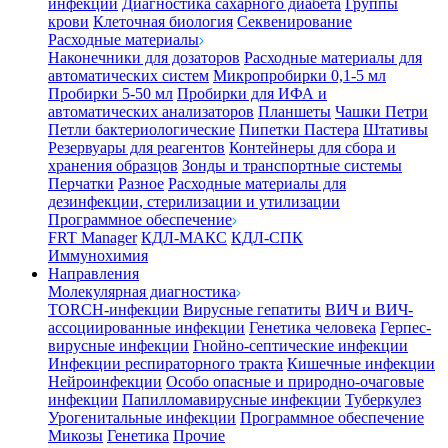
инфекции
Диагностика сахарного диабета
Группы
крови
Клеточная биология
Секвенирование
Расходные материалы
Наконечники для дозаторов
Расходные материалы для
автоматических систем
Микропробирки 0,1-5 мл
Пробирки 5-50 мл
Пробирки для ИФА и
автоматических анализаторов
Планшеты
Чашки Петри
Петли бактериологические
Пипетки Пастера
Штативы
Резервуары для реагентов
Контейнеры для сбора и
хранения образцов
Зонды и транспортные системы
Перчатки
Разное
Расходные материалы для
дезинфекции, стерилизации и утилизации
Программное обеспечение
FRT Manager
КДЛ-МАКС
КДЛ-СПК
Иммунохимия
Направления
Молекулярная диагностика
TORCH-инфекции
Вирусные гепатиты
ВИЧ и ВИЧ-
ассоциированные инфекции
Генетика человека
Герпес-
вирусные инфекции
Гнойно-септические инфекции
Инфекции респираторного тракта
Кишечные инфекции
Нейроинфекции
Особо опасные и природно-очаговые
инфекции
Папилломавирусные инфекции
Туберкулез
Урогенитальные инфекции
Программное обеспечение
Микозы
Генетика
Прочие