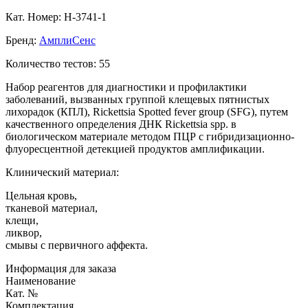
Кат. Номер: H-3741-1
Бренд:
АмплиСенс
Количество тестов: 55
Набор реагентов для диагностики и профилактики
заболеваний, вызванных группой клещевых пятнистых
лихорадок (КПЛ), Rickettsia Spotted fever group (SFG), путем
качественного определения ДНК Rickettsia spp. в
биологическом материале методом ПЦР с гибридизационно-
флуоресцентной детекцией продуктов амплификации.
Клинический материал:
Цельная кровь,
тканевой материал,
клещи,
ликвор,
смывы с первичного аффекта.
Информация для заказа
Наименование
Кат. №
Комплектация