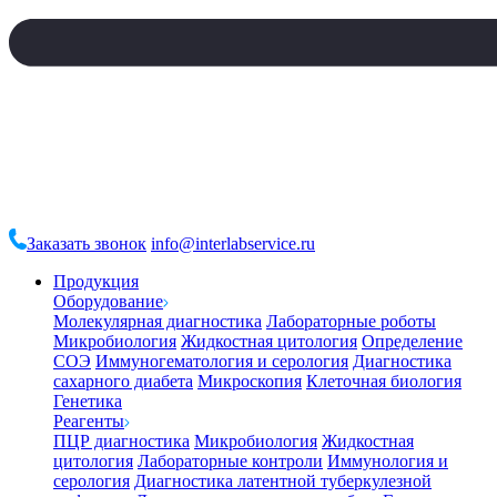
Заказать звонок
info@interlabservice.ru
Продукция
Оборудование
Молекулярная диагностика
Лабораторные роботы
Микробиология
Жидкостная цитология
Определение
СОЭ
Иммуногематология и серология
Диагностика
сахарного диабета
Микроскопия
Клеточная биология
Генетика
Реагенты
ПЦР диагностика
Микробиология
Жидкостная
цитология
Лабораторные контроли
Иммунология и
серология
Диагностика латентной туберкулезной