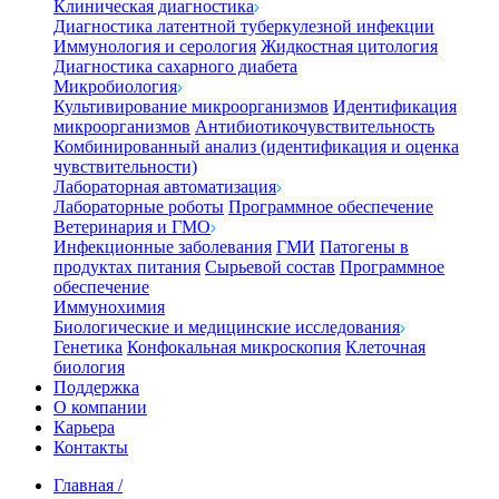
Клиническая диагностика
Диагностика латентной туберкулезной инфекции
Иммунология и серология
Жидкостная цитология
Диагностика сахарного диабета
Микробиология
Культивирование микроорганизмов
Идентификация
микроорганизмов
Антибиотикочувствительность
Комбинированный анализ (идентификация и оценка
чувствительности)
Лабораторная автоматизация
Лабораторные роботы
Программное обеспечение
Ветеринария и ГМО
Инфекционные заболевания
ГМИ
Патогены в
продуктах питания
Сырьевой состав
Программное
обеспечение
Иммунохимия
Биологические и медицинские исследования
Генетика
Конфокальная микроскопия
Клеточная
биология
Поддержка
О компании
Карьера
Контакты
Главная
/