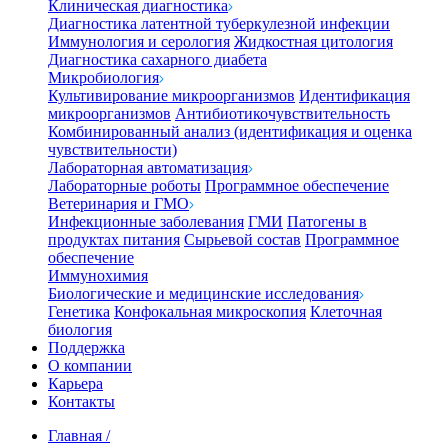
Клиническая диагностика
Диагностика латентной туберкулезной инфекции
Иммунология и серология
Жидкостная цитология
Диагностика сахарного диабета
Микробиология
Культивирование микроорганизмов
Идентификация
микроорганизмов
Антибиотикочувствительность
Комбинированный анализ (идентификация и оценка
чувствительности)
Лабораторная автоматизация
Лабораторные роботы
Программное обеспечение
Ветеринария и ГМО
Инфекционные заболевания
ГМИ
Патогены в
продуктах питания
Сырьевой состав
Программное
обеспечение
Иммунохимия
Биологические и медицинские исследования
Генетика
Конфокальная микроскопия
Клеточная
биология
Поддержка
О компании
Карьера
Контакты
Главная
/