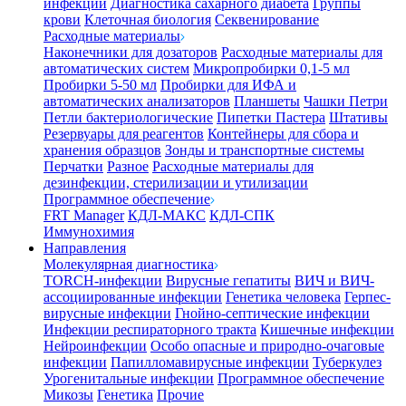
инфекции
Диагностика сахарного диабета
Группы
крови
Клеточная биология
Секвенирование
Расходные материалы
Наконечники для дозаторов
Расходные материалы для
автоматических систем
Микропробирки 0,1-5 мл
Пробирки 5-50 мл
Пробирки для ИФА и
автоматических анализаторов
Планшеты
Чашки Петри
Петли бактериологические
Пипетки Пастера
Штативы
Резервуары для реагентов
Контейнеры для сбора и
хранения образцов
Зонды и транспортные системы
Перчатки
Разное
Расходные материалы для
дезинфекции, стерилизации и утилизации
Программное обеспечение
FRT Manager
КДЛ-МАКС
КДЛ-СПК
Иммунохимия
Направления
Молекулярная диагностика
TORCH-инфекции
Вирусные гепатиты
ВИЧ и ВИЧ-
ассоциированные инфекции
Генетика человека
Герпес-
вирусные инфекции
Гнойно-септические инфекции
Инфекции респираторного тракта
Кишечные инфекции
Нейроинфекции
Особо опасные и природно-очаговые
инфекции
Папилломавирусные инфекции
Туберкулез
Урогенитальные инфекции
Программное обеспечение
Микозы
Генетика
Прочие