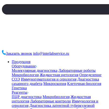
Заказать звонок
info@interlabservice.ru
Продукция
Оборудование
Молекулярная диагностика
Лабораторные роботы
Микробиология
Жидкостная цитология
Определение
СОЭ
Иммуногематология и серология
Диагностика
сахарного диабета
Микроскопия
Клеточная биология
Генетика
Реагенты
ПЦР диагностика
Микробиология
Жидкостная
цитология
Лабораторные контроли
Иммунология и
серология
Диагностика латентной туберкулезной