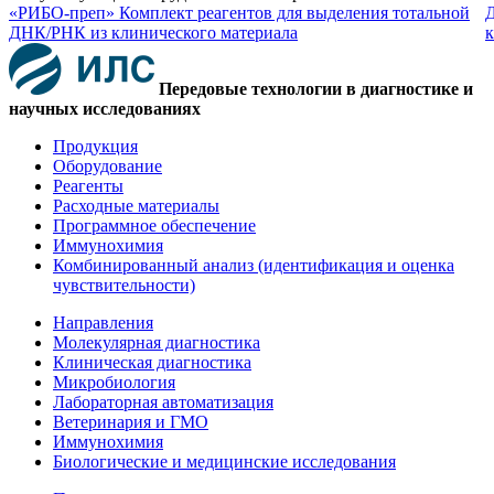
«РИБО-преп» Комплект реагентов для выделения тотальной
Д
ДНК/РНК из клинического материала
к
Передовые технологии в диагностике и
научных исследованиях
Продукция
Оборудование
Реагенты
Расходные материалы
Программное обеспечение
Иммунохимия
Комбинированный анализ (идентификация и оценка
чувствительности)
Направления
Молекулярная диагностика
Клиническая диагностика
Микробиология
Лабораторная автоматизация
Ветеринария и ГМО
Иммунохимия
Биологические и медицинские исследования