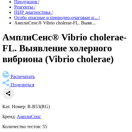
Продукция
/
Реагенты
/
ПЦР диагностика
/
Особо опасные и природно-очаговые и...
/
АмплиСенс® Vibrio cholerae-FL. Выяв...
АмплиСенс® Vibrio cholerae-
FL. Выявление холерного
вибриона (Vibrio cholerae)
Распечатать
Поделиться
Кат. Номер: R-B53(RG)
Бренд:
АмплиСенс
Количество тестов: 55