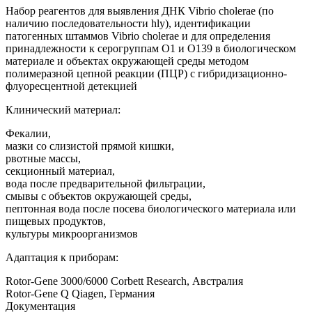
Набор реагентов для выявления ДНК Vibrio cholerae (по
наличию последовательности hly), идентификации
патогенных штаммов Vibrio cholerae и для определения
принадлежности к серогруппам О1 и О139 в биологическом
материале и объектах окружающей среды методом
полимеразной цепной реакции (ПЦР) c гибридизационно-
флуоресцентной детекцией
Клинический материал:
Фекалии,
мазки со слизистой прямой кишки,
рвотные массы,
секционный материал,
вода после предварительной фильтрации,
смывы с объектов окружающей среды,
пептонная вода после посева биологического материала или
пищевых продуктов,
культуры микроорганизмов
Адаптация к приборам:
Rotor-Gene 3000/6000 Corbett Research, Австралия
Rotor-Gene Q Qiagen, Германия
Документация