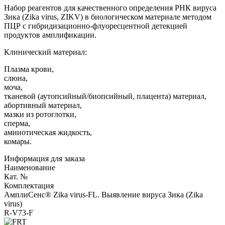
Набор реагентов для качественного определения РНК вируса
Зика (Zika virus, ZIKV) в биологическом материале методом
ПЦР с гибридизационно-флуоресцентной детекцией
продуктов амплификации.
Клинический материал:
Плазма крови,
слюна,
моча,
тканевой (аутопсийный/биопсийный, плацента) материал,
абортивный материал,
мазки из ротоглотки,
сперма,
амниотическая жидкость,
комары.
Информация для заказа
Наименование
Кат. №
Комплектация
АмплиСенс® Zika virus-FL. Выявление вируса Зика (Zika
virus)
R-V73-F