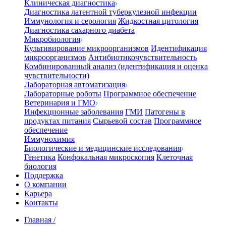
Клиническая диагностика
Диагностика латентной туберкулезной инфекции
Иммунология и серология
Жидкостная цитология
Диагностика сахарного диабета
Микробиология
Культивирование микроорганизмов
Идентификация
микроорганизмов
Антибиотикочувствительность
Комбинированный анализ (идентификация и оценка
чувствительности)
Лабораторная автоматизация
Лабораторные роботы
Программное обеспечение
Ветеринария и ГМО
Инфекционные заболевания
ГМИ
Патогены в
продуктах питания
Сырьевой состав
Программное
обеспечение
Иммунохимия
Биологические и медицинские исследования
Генетика
Конфокальная микроскопия
Клеточная
биология
Поддержка
О компании
Карьера
Контакты
Главная
/