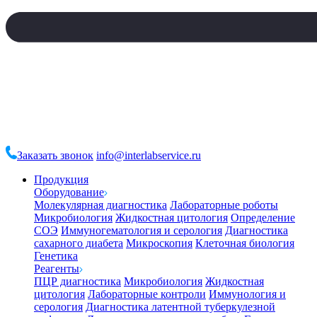
Заказать звонок
info@interlabservice.ru
Продукция
Оборудование
Молекулярная диагностика
Лабораторные роботы
Микробиология
Жидкостная цитология
Определение
СОЭ
Иммуногематология и серология
Диагностика
сахарного диабета
Микроскопия
Клеточная биология
Генетика
Реагенты
ПЦР диагностика
Микробиология
Жидкостная
цитология
Лабораторные контроли
Иммунология и
серология
Диагностика латентной туберкулезной