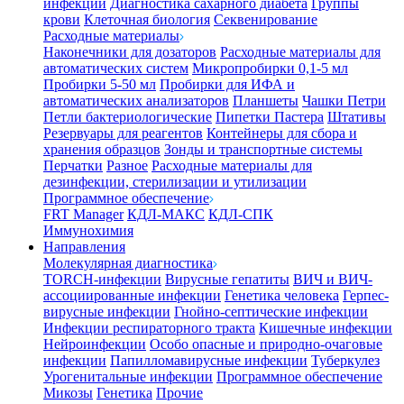
инфекции
Диагностика сахарного диабета
Группы
крови
Клеточная биология
Секвенирование
Расходные материалы
Наконечники для дозаторов
Расходные материалы для
автоматических систем
Микропробирки 0,1-5 мл
Пробирки 5-50 мл
Пробирки для ИФА и
автоматических анализаторов
Планшеты
Чашки Петри
Петли бактериологические
Пипетки Пастера
Штативы
Резервуары для реагентов
Контейнеры для сбора и
хранения образцов
Зонды и транспортные системы
Перчатки
Разное
Расходные материалы для
дезинфекции, стерилизации и утилизации
Программное обеспечение
FRT Manager
КДЛ-МАКС
КДЛ-СПК
Иммунохимия
Направления
Молекулярная диагностика
TORCH-инфекции
Вирусные гепатиты
ВИЧ и ВИЧ-
ассоциированные инфекции
Генетика человека
Герпес-
вирусные инфекции
Гнойно-септические инфекции
Инфекции респираторного тракта
Кишечные инфекции
Нейроинфекции
Особо опасные и природно-очаговые
инфекции
Папилломавирусные инфекции
Туберкулез
Урогенитальные инфекции
Программное обеспечение
Микозы
Генетика
Прочие