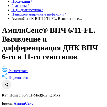
Продукция
/
Реагенты
/
ПЦР диагностика
/
Папилломавирусные инфекции
/
АмплиСенс® ВПЧ 6/11-FL. Выявление и...
АмплиСенс® ВПЧ 6/11-FL.
Выявление и
дифференциация ДНК ВПЧ
6-го и 11-го генотипов
Распечатать
Поделиться
Кат. Номер: R-V11-Mod(RG,iQ,Mx)
Бренд:
АмплиСенс