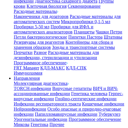
инфекции
Диагностика сахарного диабета
Группы
крови
Клеточная биология
Секвенирование
Расходные материалы
Наконечники для дозаторов
Расходные материалы для
автоматических систем
Микропробирки 0,1-5 мл
Пробирки 5-50 мл
Пробирки для ИФА и
автоматических анализаторов
Планшеты
Чашки Петри
Петли бактериологические
Пипетки Пастера
Штативы
Резервуары для реагентов
Контейнеры для сбора и
хранения образцов
Зонды и транспортные системы
Перчатки
Разное
Расходные материалы для
дезинфекции, стерилизации и утилизации
Программное обеспечение
FRT Manager
КДЛ-МАКС
КДЛ-СПК
Иммунохимия
Направления
Молекулярная диагностика
TORCH-инфекции
Вирусные гепатиты
ВИЧ и ВИЧ-
ассоциированные инфекции
Генетика человека
Герпес-
вирусные инфекции
Гнойно-септические инфекции
Инфекции респираторного тракта
Кишечные инфекции
Нейроинфекции
Особо опасные и природно-очаговые
инфекции
Папилломавирусные инфекции
Туберкулез
Урогенитальные инфекции
Программное обеспечение
Микозы
Генетика
Прочие