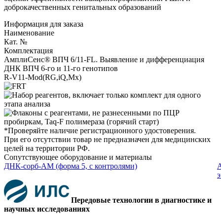
доброкачественных генитальных образований
Информация для заказа
Наименование
Кат. №
Комплектация
АмплиСенс® ВПЧ 6/11-FL. Выявление и дифференциация
ДНК ВПЧ 6-го и 11-го генотипов
R-V11-Mod(RG,iQ,Mx)
*Проверяйте наличие регистрационного удостоверения.
При его отсутствии товар не предназначен для медицинских
целей на территории РФ.
Сопутствующее оборудование и материалы
ДНК-сорб-АМ (форма 5, с контролями)
А
э
Передовые технологии в диагностике и
научных исследованиях