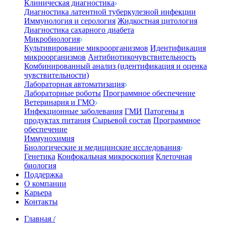
Клиническая диагностика
Диагностика латентной туберкулезной инфекции
Иммунология и серология
Жидкостная цитология
Диагностика сахарного диабета
Микробиология
Культивирование микроорганизмов
Идентификация
микроорганизмов
Антибиотикочувствительность
Комбинированный анализ (идентификация и оценка
чувствительности)
Лабораторная автоматизация
Лабораторные роботы
Программное обеспечение
Ветеринария и ГМО
Инфекционные заболевания
ГМИ
Патогены в
продуктах питания
Сырьевой состав
Программное
обеспечение
Иммунохимия
Биологические и медицинские исследования
Генетика
Конфокальная микроскопия
Клеточная
биология
Поддержка
О компании
Карьера
Контакты
Главная
/