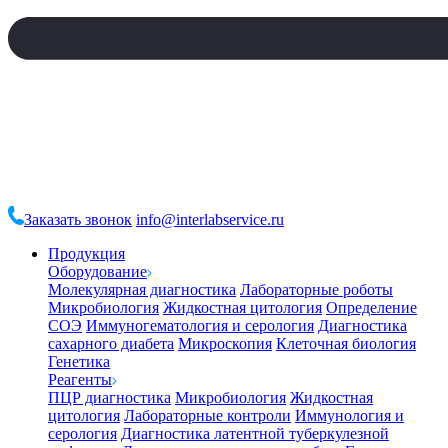
Заказать звонок
info@interlabservice.ru
Продукция
Оборудование
Молекулярная диагностика
Лабораторные роботы
Микробиология
Жидкостная цитология
Определение
СОЭ
Иммуногематология и серология
Диагностика
сахарного диабета
Микроскопия
Клеточная биология
Генетика
Реагенты
ПЦР диагностика
Микробиология
Жидкостная
цитология
Лабораторные контроли
Иммунология и
серология
Диагностика латентной туберкулезной