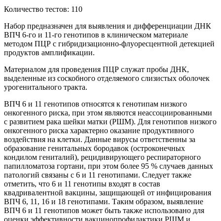
Количество тестов: 110
Набор предназначен для выявления и дифференциации ДНК
ВПЧ 6-го и 11-го генотипов в клиническом материале
методом ПЦР с гибридизационно-флуоресцентной детекцией
продуктов амплификации.
Материалом для проведения ПЦР служат пробы ДНК,
выделенные из соскобного отделяемого слизистых оболочек
урогенитального тракта.
ВПЧ 6 и 11 генотипов относятся к генотипам низкого
онкогенного риска, при этом являются неассоциированными
с развитием рака шейки матки (РШМ). Для генотипов низкого
онкогенного риска характерно оказание продуктивного
воздействия на клетки. Данные вирусы ответственны за
образование генитальных бородавок (остроконечных
кондилом гениталий), рецидивирующего респираторного
папилломатоза гортани, при этом более 95 % случаев данных
патологий связаны с 6 и 11 генотипами. Следует также
отметить, что 6 и 11 генотипы входят в состав
квадривалентной вакцины, защищающей от инфицирования
ВПЧ 6, 11, 16 и 18 генотипами. Таким образом, выявление
ВПЧ 6 и 11 генотипов может быть также использовано для
оценки эффективности вакцинопрофилактики РШМ и