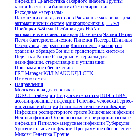
инфекции
Диагностика сахарного диабета
Группы
крови
Клеточная биология
Секвенирование
Расходные материалы
Наконечники для дозаторов
Расходные материалы для
автоматических систем
Микропробирки 0,1-5 мл
Пробирки 5-50 мл
Пробирки для ИФА и
автоматических анализаторов
Планшеты
Чашки Петри
Петли бактериологические
Пипетки Пастера
Штативы
Резервуары для реагентов
Контейнеры для сбора и
хранения образцов
Зонды и транспортные системы
Перчатки
Разное
Расходные материалы для
дезинфекции, стерилизации и утилизации
Программное обеспечение
FRT Manager
КДЛ-МАКС
КДЛ-СПК
Иммунохимия
Направления
Молекулярная диагностика
TORCH-инфекции
Вирусные гепатиты
ВИЧ и ВИЧ-
ассоциированные инфекции
Генетика человека
Герпес-
вирусные инфекции
Гнойно-септические инфекции
Инфекции респираторного тракта
Кишечные инфекции
Нейроинфекции
Особо опасные и природно-очаговые
инфекции
Папилломавирусные инфекции
Туберкулез
Урогенитальные инфекции
Программное обеспечение
Микозы
Генетика
Прочие