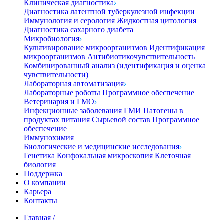
Клиническая диагностика
Диагностика латентной туберкулезной инфекции
Иммунология и серология
Жидкостная цитология
Диагностика сахарного диабета
Микробиология
Культивирование микроорганизмов
Идентификация
микроорганизмов
Антибиотикочувствительность
Комбинированный анализ (идентификация и оценка
чувствительности)
Лабораторная автоматизация
Лабораторные роботы
Программное обеспечение
Ветеринария и ГМО
Инфекционные заболевания
ГМИ
Патогены в
продуктах питания
Сырьевой состав
Программное
обеспечение
Иммунохимия
Биологические и медицинские исследования
Генетика
Конфокальная микроскопия
Клеточная
биология
Поддержка
О компании
Карьера
Контакты
Главная
/