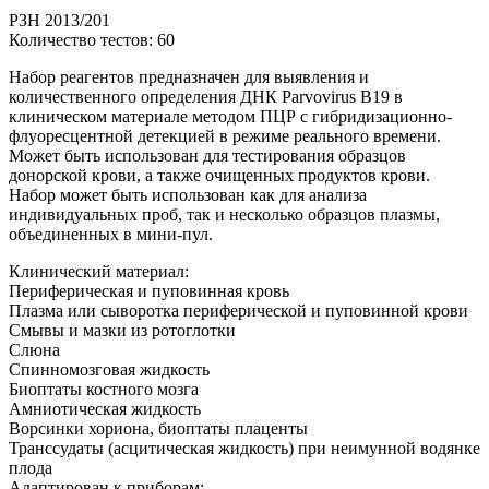
РЗН 2013/201
Количество тестов: 60
Набор реагентов предназначен для выявления и
количественного определения ДНК Parvovirus B19 в
клиническом материале методом ПЦР с гибридизационно-
флуоресцентной детекцией в режиме реального времени.
Может быть использован для тестирования образцов
донорской крови, а также очищенных продуктов крови.
Набор может быть использован как для анализа
индивидуальных проб, так и несколько образцов плазмы,
объединенных в мини-пул.
Клинический материал:
Периферическая и пуповинная кровь
Плазма или сыворотка периферической и пуповинной крови
Смывы и мазки из ротоглотки
Слюна
Спинномозговая жидкость
Биоптаты костного мозга
Амниотическая жидкость
Ворсинки хориона, биоптаты плаценты
Транссудаты (асцитическая жидкость) при неимунной водянке
плода
Адаптирован к приборам: