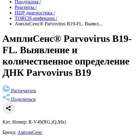
Продукция
/
Реагенты
/
ПЦР диагностика
/
TORCH-инфекции
/
АмплиСенс® Parvovirus B19-FL. Выявл...
АмплиСенс® Parvovirus B19-
FL. Выявление и
количественное определение
ДНК Parvovirus B19
Распечатать
Поделиться
Кат. Номер: R-V49(RG,iQ,Mx)
Бренд:
АмплиСенс