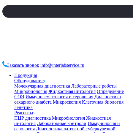
Заказать звонок
info@interlabservice.ru
Продукция
Оборудование
Молекулярная диагностика
Лабораторные роботы
Микробиология
Жидкостная цитология
Определение
СОЭ
Иммуногематология и серология
Диагностика
сахарного диабета
Микроскопия
Клеточная биология
Генетика
Реагенты
ПЦР диагностика
Микробиология
Жидкостная
цитология
Лабораторные контроли
Иммунология и
серология
Диагностика латентной туберкулезной