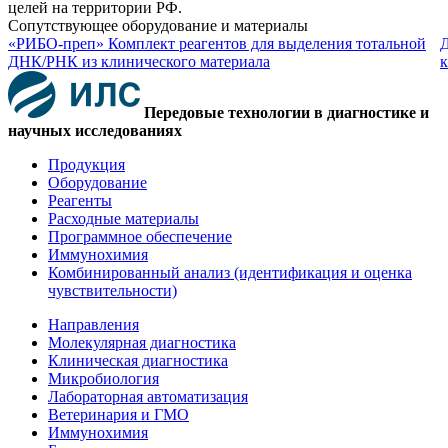
целей на территории РФ.
Сопутствующее оборудование и материалы
«РИБО-преп» Комплект реагентов для выделения тотальной
Д
ДНК/РНК из клинического материала
к
Передовые технологии в диагностике и
научных исследованиях
Продукция
Оборудование
Реагенты
Расходные материалы
Программное обеспечение
Иммунохимия
Комбинированный анализ (идентификация и оценка
чувствительности)
Направления
Молекулярная диагностика
Клиническая диагностика
Микробиология
Лабораторная автоматизация
Ветеринария и ГМО
Иммунохимия