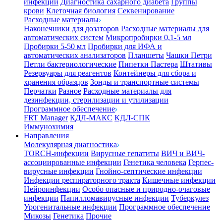
инфекции
Диагностика сахарного диабета
Группы
крови
Клеточная биология
Секвенирование
Расходные материалы
Наконечники для дозаторов
Расходные материалы для
автоматических систем
Микропробирки 0,1-5 мл
Пробирки 5-50 мл
Пробирки для ИФА и
автоматических анализаторов
Планшеты
Чашки Петри
Петли бактериологические
Пипетки Пастера
Штативы
Резервуары для реагентов
Контейнеры для сбора и
хранения образцов
Зонды и транспортные системы
Перчатки
Разное
Расходные материалы для
дезинфекции, стерилизации и утилизации
Программное обеспечение
FRT Manager
КДЛ-МАКС
КДЛ-СПК
Иммунохимия
Направления
Молекулярная диагностика
TORCH-инфекции
Вирусные гепатиты
ВИЧ и ВИЧ-
ассоциированные инфекции
Генетика человека
Герпес-
вирусные инфекции
Гнойно-септические инфекции
Инфекции респираторного тракта
Кишечные инфекции
Нейроинфекции
Особо опасные и природно-очаговые
инфекции
Папилломавирусные инфекции
Туберкулез
Урогенитальные инфекции
Программное обеспечение
Микозы
Генетика
Прочие