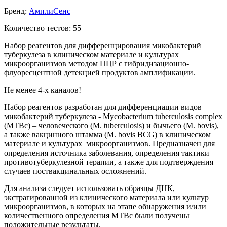
Бренд:
АмплиСенс
Количество тестов: 55
Набор реагентов для дифференцирования микобактерий
туберкулеза в клиническом материале и культурах
микроорганизмов методом ПЦР с гибридизационно-
флуоресцентной детекцией продуктов амплификации.
Не менее 4-х каналов!
Набор реагентов разработан для дифференциации видов
микобактерий туберкулеза - Mycobacterium tuberculosis complex
(MTBc) – человеческого (M. tuberculosis) и бычьего (M. bovis),
а также вакцинного штамма (M. bovis BCG) в клиническом
материале и культурах микроорганизмов. Предназначен для
определения источника заболевания, определения тактики
противотуберкулезной терапии, а также для подтверждения
случаев поствакцинальных осложнений.
Для анализа следует использовать образцы ДНК,
экстрагированной из клинического материала или культур
микроорганизмов, в которых на этапе обнаружения и/или
количественного определения MTBc были получены
положительные результаты.