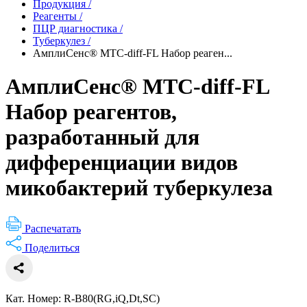
Продукция
/
Реагенты
/
ПЦР диагностика
/
Туберкулез
/
АмплиСенс® MTC-diff-FL Набор реаген...
АмплиСенс® MTC-diff-FL
Набор реагентов,
разработанный для
дифференциации видов
микобактерий туберкулеза
Распечатать
Поделиться
Кат. Номер: R-B80(RG,iQ,Dt,SC)