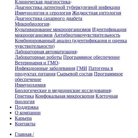
Клиническая диагностика
Диагностика латентной туберкулезной инфекции
Иммунология и серология
Жидкостная цитология
Диагностика сахарного диабета
Микробиология
Культивирование микроорганизмов
Идентификация
микроорганизмов
Антибиотикочувствительность
Комбинированный анализ (идентификация и оценка
чувствительности)
Лабораторная автоматизация
Лабораторные роботы
Программное обеспечение
Ветеринария и ГМО
Инфекционные заболевания
ГМИ
Патогены в
продуктах питания
Сырьевой состав
Программное
обеспечение
Иммунохимия
Биологические и медицинские исследования
Генетика
Конфокальная микроскопия
Клеточная
биология
Поддержка
О компании
Карьера
Контакты
Главная
/