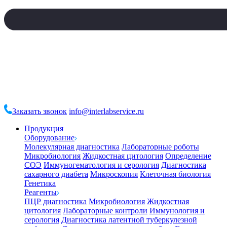
Заказать звонок
info@interlabservice.ru
Продукция
Оборудование
Молекулярная диагностика
Лабораторные роботы
Микробиология
Жидкостная цитология
Определение
СОЭ
Иммуногематология и серология
Диагностика
сахарного диабета
Микроскопия
Клеточная биология
Генетика
Реагенты
ПЦР диагностика
Микробиология
Жидкостная
цитология
Лабораторные контроли
Иммунология и
серология
Диагностика латентной туберкулезной