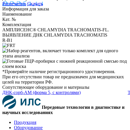
Распечатать
Скачать
Информация для заказа
Наименование
Кат. №
Комплектация
АМПЛИСЕНС® CHLAMYDIA TRACHOMATIS-FL.
ВЫЯВЛЕНИЕ ДНК CHLAMYDIA TRACHOMATIS
R-B1
*Проверяйте наличие регистрационного удостоверения.
При его отсутствии товар не предназначен для медицинских
целей на территории РФ.
Сопутствующее оборудование и материалы
ДНК-сорб-АМ (форма 5, с контролями)
Т
Передовые технологии в диагностике и
научных исследованиях
Продукция
Оборудование