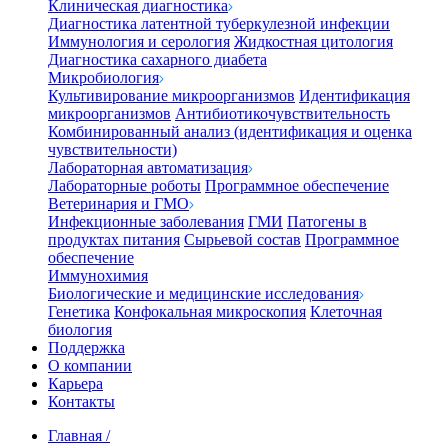
Клиническая диагностика
Диагностика латентной туберкулезной инфекции
Иммунология и серология
Жидкостная цитология
Диагностика сахарного диабета
Микробиология
Культивирование микроорганизмов
Идентификация
микроорганизмов
Антибиотикочувствительность
Комбинированный анализ (идентификация и оценка
чувствительности)
Лабораторная автоматизация
Лабораторные роботы
Программное обеспечение
Ветеринария и ГМО
Инфекционные заболевания
ГМИ
Патогены в
продуктах питания
Сырьевой состав
Программное
обеспечение
Иммунохимия
Биологические и медицинские исследования
Генетика
Конфокальная микроскопия
Клеточная
биология
Поддержка
О компании
Карьера
Контакты
Главная
/