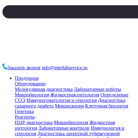
Заказать звонок
info@interlabservice.ru
Продукция
Оборудование
Молекулярная диагностика
Лабораторные роботы
Микробиология
Жидкостная цитология
Определение
СОЭ
Иммуногематология и серология
Диагностика
сахарного диабета
Микроскопия
Клеточная биология
Генетика
Реагенты
ПЦР диагностика
Микробиология
Жидкостная
цитология
Лабораторные контроли
Иммунология и
серология
Диагностика латентной туберкулезной