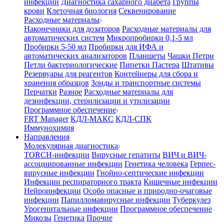
инфекции
Диагностика сахарного диабета
Группы
крови
Клеточная биология
Секвенирование
Расходные материалы
Наконечники для дозаторов
Расходные материалы для
автоматических систем
Микропробирки 0,1-5 мл
Пробирки 5-50 мл
Пробирки для ИФА и
автоматических анализаторов
Планшеты
Чашки Петри
Петли бактериологические
Пипетки Пастера
Штативы
Резервуары для реагентов
Контейнеры для сбора и
хранения образцов
Зонды и транспортные системы
Перчатки
Разное
Расходные материалы для
дезинфекции, стерилизации и утилизации
Программное обеспечение
FRT Manager
КДЛ-МАКС
КДЛ-СПК
Иммунохимия
Направления
Молекулярная диагностика
TORCH-инфекции
Вирусные гепатиты
ВИЧ и ВИЧ-
ассоциированные инфекции
Генетика человека
Герпес-
вирусные инфекции
Гнойно-септические инфекции
Инфекции респираторного тракта
Кишечные инфекции
Нейроинфекции
Особо опасные и природно-очаговые
инфекции
Папилломавирусные инфекции
Туберкулез
Урогенитальные инфекции
Программное обеспечение
Микозы
Генетика
Прочие