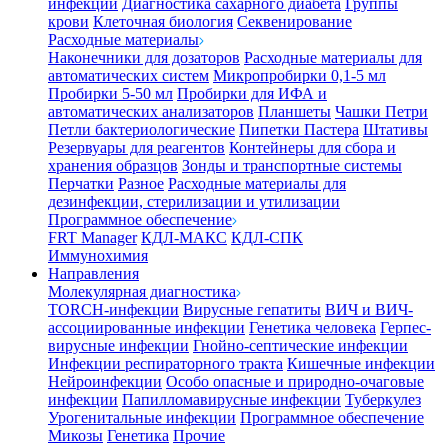
инфекции
Диагностика сахарного диабета
Группы
крови
Клеточная биология
Секвенирование
Расходные материалы
Наконечники для дозаторов
Расходные материалы для
автоматических систем
Микропробирки 0,1-5 мл
Пробирки 5-50 мл
Пробирки для ИФА и
автоматических анализаторов
Планшеты
Чашки Петри
Петли бактериологические
Пипетки Пастера
Штативы
Резервуары для реагентов
Контейнеры для сбора и
хранения образцов
Зонды и транспортные системы
Перчатки
Разное
Расходные материалы для
дезинфекции, стерилизации и утилизации
Программное обеспечение
FRT Manager
КДЛ-МАКС
КДЛ-СПК
Иммунохимия
Направления
Молекулярная диагностика
TORCH-инфекции
Вирусные гепатиты
ВИЧ и ВИЧ-
ассоциированные инфекции
Генетика человека
Герпес-
вирусные инфекции
Гнойно-септические инфекции
Инфекции респираторного тракта
Кишечные инфекции
Нейроинфекции
Особо опасные и природно-очаговые
инфекции
Папилломавирусные инфекции
Туберкулез
Урогенитальные инфекции
Программное обеспечение
Микозы
Генетика
Прочие