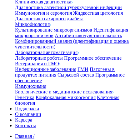
Клиническая диагностика
Диагностика латентной туберкулезной инфекции
Иммунология и серология
Жидкостная цитология
Диагностика сахарного диабета
Микробиология
Культивирование микроорганизмов
Идентификация
микроорганизмов
Антибиотикочувствительность
Комбинированный анализ (идентификация и оценка
чувствительности)
Лабораторная автоматизация
Лабораторные роботы
Программное обеспечение
Ветеринария и ГМО
Инфекционные заболевания
ГМИ
Патогены в
продуктах питания
Сырьевой состав
Программное
обеспечение
Иммунохимия
Биологические и медицинские исследования
Генетика
Конфокальная микроскопия
Клеточная
биология
Поддержка
О компании
Карьера
Контакты
Главная
/