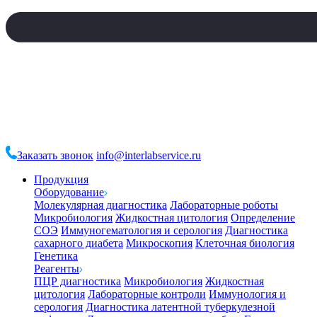
Заказать звонок
info@interlabservice.ru
Продукция
Оборудование
Молекулярная диагностика
Лабораторные роботы
Микробиология
Жидкостная цитология
Определение
СОЭ
Иммуногематология и серология
Диагностика
сахарного диабета
Микроскопия
Клеточная биология
Генетика
Реагенты
ПЦР диагностика
Микробиология
Жидкостная
цитология
Лабораторные контроли
Иммунология и
серология
Диагностика латентной туберкулезной