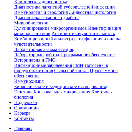
Клиническая диагностика
Диагностика латентной туберкулезной инфекции
Иммунология и серология
Жидкостная цитология
Диагностика сахарного диабета
Микробиология
Культивирование микроорганизмов
Идентификация
микроорганизмов
Антибиотикочувствительность
Комбинированный анализ (идентификация и оценка
чувствительности)
Лабораторная автоматизация
Лабораторные роботы
Программное обеспечение
Ветеринария и ГМО
Инфекционные заболевания
ГМИ
Патогены в
продуктах питания
Сырьевой состав
Программное
обеспечение
Иммунохимия
Биологические и медицинские исследования
Генетика
Конфокальная микроскопия
Клеточная
биология
Поддержка
О компании
Карьера
Контакты
Главная
/