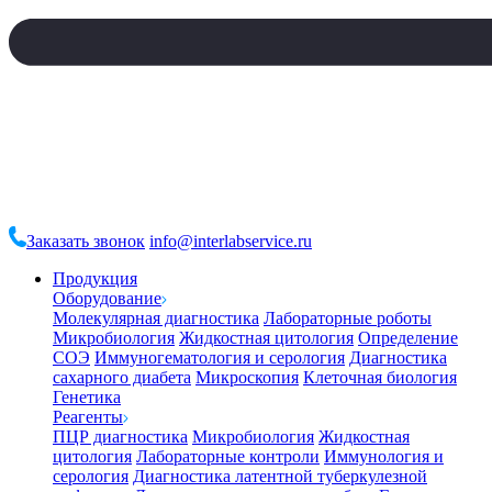
Заказать звонок
info@interlabservice.ru
Продукция
Оборудование
Молекулярная диагностика
Лабораторные роботы
Микробиология
Жидкостная цитология
Определение
СОЭ
Иммуногематология и серология
Диагностика
сахарного диабета
Микроскопия
Клеточная биология
Генетика
Реагенты
ПЦР диагностика
Микробиология
Жидкостная
цитология
Лабораторные контроли
Иммунология и
серология
Диагностика латентной туберкулезной