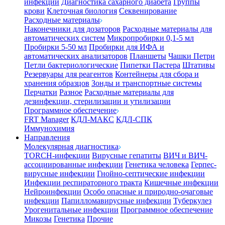
инфекции
Диагностика сахарного диабета
Группы
крови
Клеточная биология
Секвенирование
Расходные материалы
Наконечники для дозаторов
Расходные материалы для
автоматических систем
Микропробирки 0,1-5 мл
Пробирки 5-50 мл
Пробирки для ИФА и
автоматических анализаторов
Планшеты
Чашки Петри
Петли бактериологические
Пипетки Пастера
Штативы
Резервуары для реагентов
Контейнеры для сбора и
хранения образцов
Зонды и транспортные системы
Перчатки
Разное
Расходные материалы для
дезинфекции, стерилизации и утилизации
Программное обеспечение
FRT Manager
КДЛ-МАКС
КДЛ-СПК
Иммунохимия
Направления
Молекулярная диагностика
TORCH-инфекции
Вирусные гепатиты
ВИЧ и ВИЧ-
ассоциированные инфекции
Генетика человека
Герпес-
вирусные инфекции
Гнойно-септические инфекции
Инфекции респираторного тракта
Кишечные инфекции
Нейроинфекции
Особо опасные и природно-очаговые
инфекции
Папилломавирусные инфекции
Туберкулез
Урогенитальные инфекции
Программное обеспечение
Микозы
Генетика
Прочие