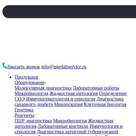
Заказать звонок
info@interlabservice.ru
Продукция
Оборудование
Молекулярная диагностика
Лабораторные роботы
Микробиология
Жидкостная цитология
Определение
СОЭ
Иммуногематология и серология
Диагностика
сахарного диабета
Микроскопия
Клеточная биология
Генетика
Реагенты
ПЦР диагностика
Микробиология
Жидкостная
цитология
Лабораторные контроли
Иммунология и
серология
Диагностика латентной туберкулезной