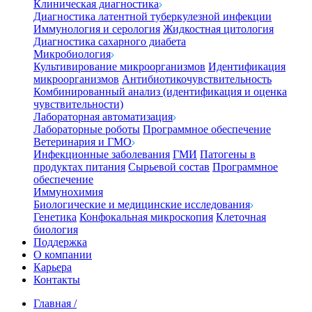
Клиническая диагностика
Диагностика латентной туберкулезной инфекции
Иммунология и серология
Жидкостная цитология
Диагностика сахарного диабета
Микробиология
Культивирование микроорганизмов
Идентификация
микроорганизмов
Антибиотикочувствительность
Комбинированный анализ (идентификация и оценка
чувствительности)
Лабораторная автоматизация
Лабораторные роботы
Программное обеспечение
Ветеринария и ГМО
Инфекционные заболевания
ГМИ
Патогены в
продуктах питания
Сырьевой состав
Программное
обеспечение
Иммунохимия
Биологические и медицинские исследования
Генетика
Конфокальная микроскопия
Клеточная
биология
Поддержка
О компании
Карьера
Контакты
Главная
/