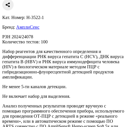
Кат. Номер: H-3522-1
Бренд:
АмплиСенс
РЗН 2024/24078
Количество тестов: 100
Набор реагентов для качественного определения и
дифференциации РНК вируса гепатита С (HCV), ДНК вируса
гепатита B (HBV) и РНК вируса иммунодефицита человека
(HIV) в биологическом материале методом ПЦР с
гибридизационно-флуоресцентной детекцией продуктов
амплификации.
Не менее 5-ти каналов детекции.
Не включает набор для выделения.
Анализ полученных результатов проводят вручную с
помощью программного обеспечения прибора, используемого
для проведения ОТ-ПЦР c детекцией в режиме «реального
времени», или в автоматическом режиме с помощью ПО
ARTS совместно с ПО AmpliSens® Hemo-screen Soft 5х или