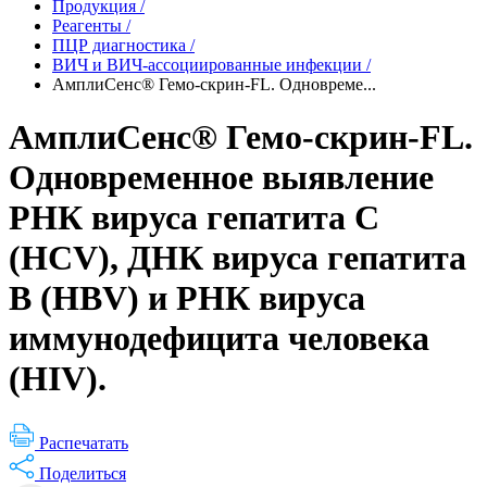
Продукция
/
Реагенты
/
ПЦР диагностика
/
ВИЧ и ВИЧ-ассоциированные инфекции
/
АмплиСенс® Гемо-скрин-FL. Одновреме...
АмплиСенс® Гемо-скрин-FL.
Одновременное выявление
РНК вируса гепатита С
(HCV), ДНК вируса гепатита
B (HBV) и РНК вируса
иммунодефицита человека
(HIV).
Распечатать
Поделиться