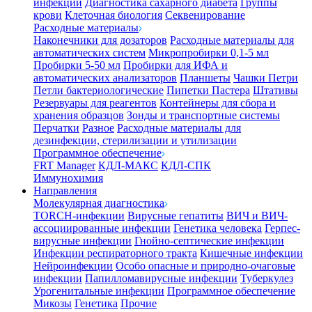
инфекции
Диагностика сахарного диабета
Группы
крови
Клеточная биология
Секвенирование
Расходные материалы
Наконечники для дозаторов
Расходные материалы для
автоматических систем
Микропробирки 0,1-5 мл
Пробирки 5-50 мл
Пробирки для ИФА и
автоматических анализаторов
Планшеты
Чашки Петри
Петли бактериологические
Пипетки Пастера
Штативы
Резервуары для реагентов
Контейнеры для сбора и
хранения образцов
Зонды и транспортные системы
Перчатки
Разное
Расходные материалы для
дезинфекции, стерилизации и утилизации
Программное обеспечение
FRT Manager
КДЛ-МАКС
КДЛ-СПК
Иммунохимия
Направления
Молекулярная диагностика
TORCH-инфекции
Вирусные гепатиты
ВИЧ и ВИЧ-
ассоциированные инфекции
Генетика человека
Герпес-
вирусные инфекции
Гнойно-септические инфекции
Инфекции респираторного тракта
Кишечные инфекции
Нейроинфекции
Особо опасные и природно-очаговые
инфекции
Папилломавирусные инфекции
Туберкулез
Урогенитальные инфекции
Программное обеспечение
Микозы
Генетика
Прочие