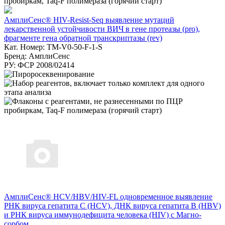
АмплиСенс® HIV-Resist-Seq выявление мутаций
лекарственной устойчивости ВИЧ в гене протеазы (pro),
фрагменте гена обратной транскриптазы (rev)
Кат. Номер: TM-V0-50-F-1-S
Бренд: АмплиСенс
РУ: ФСР 2008/02414
АмплиСенс® HCV/HBV/HIV-FL одновременное выявление
РНК вируса гепатита С (HCV), ДНК вируса гепатита B (HBV)
и РНК вируса иммунодефицита человека (HIV) с Магно-
сорбом