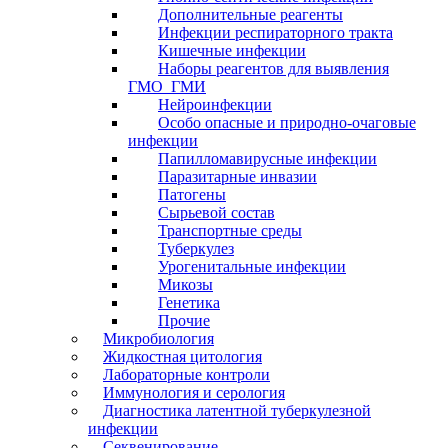
Дополнительные реагенты
Инфекции респираторного тракта
Кишечные инфекции
Наборы реагентов для выявления
ГМО_ГМИ
Нейроинфекции
Особо опасные и природно-очаговые
инфекции
Папилломавирусные инфекции
Паразитарные инвазии
Патогены
Сырьевой состав
Транспортные среды
Туберкулез
Урогенитальные инфекции
Микозы
Генетика
Прочие
Микробиология
Жидкостная цитология
Лабораторные контроли
Иммунология и серология
Диагностика латентной туберкулезной
инфекции
Секвенирование