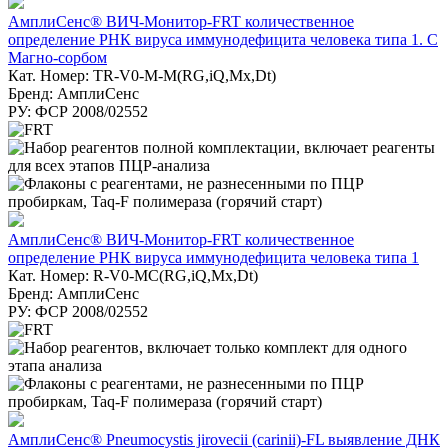
АмплиСенс® ВИЧ-Монитор-FRT количественное
определение РНК вируса иммунодефицита человека типа 1. С
Магно-сорбом
Кат. Номер: TR-V0-M-M(RG,iQ,Mx,Dt)
Бренд: АмплиСенс
РУ: ФСР 2008/02552
АмплиСенс® ВИЧ-Монитор-FRT количественное
определение РНК вируса иммунодефицита человека типа 1
Кат. Номер: R-V0-MC(RG,iQ,Mx,Dt)
Бренд: АмплиСенс
РУ: ФСР 2008/02552
АмплиСенс® Pneumocystis jirovecii (carinii)-FL выявление ДНК