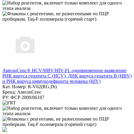
АмплиСенс® HCV/HBV/HIV-FL одновременное выявление
РНК вируса гепатита С (HCV), ДНК вируса гепатита B (HBV)
и РНК вируса иммунодефицита человека (HIV)
Кат. Номер: R-V62(RG,Dt)
Бренд: АмплиСенс
РУ: ФСР 2009/06187