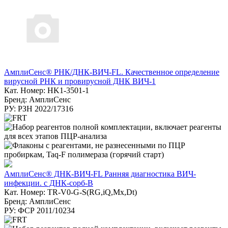
АмплиСенс® РНК/ДНК-ВИЧ-FL. Качественное определение
вирусной РНК и провирусной ДНК ВИЧ-1
Кат. Номер: HK1-3501-1
Бренд: АмплиСенс
РУ: РЗН 2022/17316
АмплиСенс® ДНК-ВИЧ-FL Ранняя диагностика ВИЧ-
инфекции. с ДНК-сорб-В
Кат. Номер: TR-V0-G-S(RG,iQ,Mx,Dt)
Бренд: АмплиСенс
РУ: ФСР 2011/10234