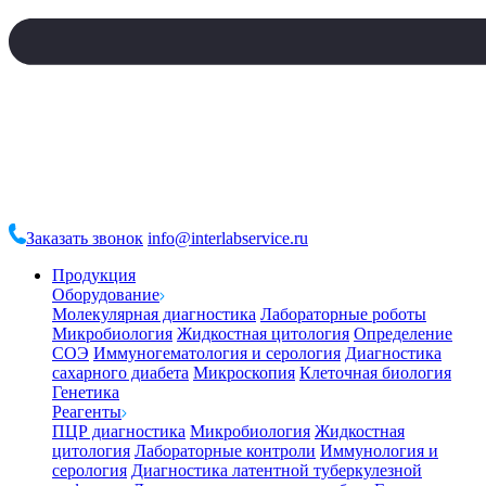
Заказать звонок
info@interlabservice.ru
Продукция
Оборудование
Молекулярная диагностика
Лабораторные роботы
Микробиология
Жидкостная цитология
Определение
СОЭ
Иммуногематология и серология
Диагностика
сахарного диабета
Микроскопия
Клеточная биология
Генетика
Реагенты
ПЦР диагностика
Микробиология
Жидкостная
цитология
Лабораторные контроли
Иммунология и
серология
Диагностика латентной туберкулезной