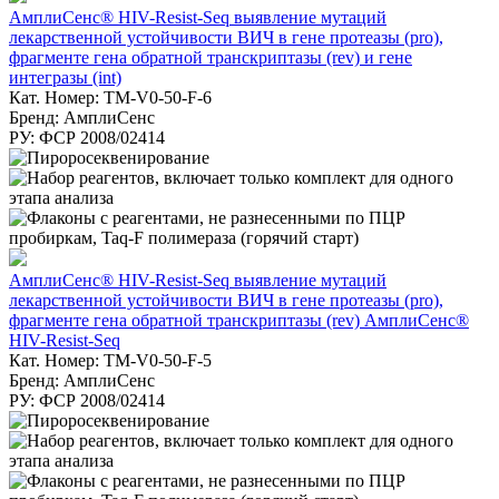
АмплиСенс® HIV-Resist-Seq выявление мутаций
лекарственной устойчивости ВИЧ в гене протеазы (pro),
фрагменте гена обратной транскриптазы (rev) и гене
интегразы (int)
Кат. Номер: TM-V0-50-F-6
Бренд: АмплиСенс
РУ: ФСР 2008/02414
АмплиСенс® HIV-Resist-Seq выявление мутаций
лекарственной устойчивости ВИЧ в гене протеазы (pro),
фрагменте гена обратной транскриптазы (rev) АмплиСенс®
HIV-Resist-Seq
Кат. Номер: TM-V0-50-F-5
Бренд: АмплиСенс
РУ: ФСР 2008/02414