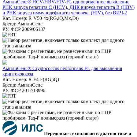
АмплиСенс® HCV/HBV/HIV-FL одновременное выявление
РНК вируса гепатита С (HCV), ДНК вируса гепатита B (HBV)
и РНК вируса иммунодефицита человека (HIV), без ВИЧ-2
Кат. Номер: R-V50-4x(RG,iQ,Mx,Dt)
Бренд: АмплиСенс
РУ: ФСР 2009/06187
АмплиСенс® Cryptococcus neoformans-FL для выявления
криптококкоза
Кат. Номер: R-F4-F(RG,iQ)
Бренд: АмплиСенс
РУ: ФСР 2012/13996
Передовые технологии в диагностике и