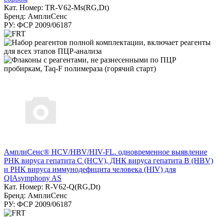
Кат. Номер: TR-V62-Ms(RG,Dt)
Бренд: АмплиСенс
РУ: ФСР 2009/06187
АмплиСенс® HCV/HBV/HIV-FL. одновременное выявление
РНК вируса гепатита С (HCV), ДНК вируса гепатита B (HBV)
и РНК вируса иммунодефицита человека (HIV) для
QIAsymphony AS
Кат. Номер: R-V62-Q(RG,Dt)
Бренд: АмплиСенс
РУ: ФСР 2009/06187