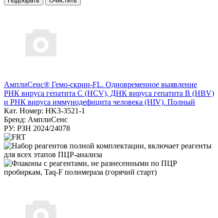
АмплиСенс® Гемо-скрин-FL. Одновременное выявление
РНК вируса гепатита С (HCV), ДНК вируса гепатита B (HBV)
и РНК вируса иммунодефицита человека (HIV). Полный
Кат. Номер: HK3-3521-1
Бренд: АмплиСенс
РУ: РЗН 2024/24078