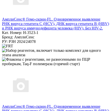
АмплиСенс® Гемо-скрин-FL. Одновременное выявление
РНК вируса гепатита С (HCV), ДНК вируса гепатита B (HBV)
и РНК вируса иммунодефицита человека (HIV). Без HIV-2.
Кат. Номер: H-3523-1
Бренд: АмплиСенс
РУ: РЗН 2024/24078
АмплиСенс® Гемо-скрин-FL. Одновременное выявление
РНК вируса гепатита С (HCV), ДНК вируса гепатита B (HBV)