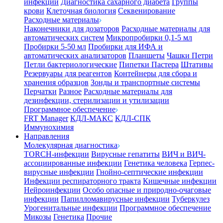
инфекции
Диагностика сахарного диабета
Группы
крови
Клеточная биология
Секвенирование
Расходные материалы
Наконечники для дозаторов
Расходные материалы для
автоматических систем
Микропробирки 0,1-5 мл
Пробирки 5-50 мл
Пробирки для ИФА и
автоматических анализаторов
Планшеты
Чашки Петри
Петли бактериологические
Пипетки Пастера
Штативы
Резервуары для реагентов
Контейнеры для сбора и
хранения образцов
Зонды и транспортные системы
Перчатки
Разное
Расходные материалы для
дезинфекции, стерилизации и утилизации
Программное обеспечение
FRT Manager
КДЛ-МАКС
КДЛ-СПК
Иммунохимия
Направления
Молекулярная диагностика
TORCH-инфекции
Вирусные гепатиты
ВИЧ и ВИЧ-
ассоциированные инфекции
Генетика человека
Герпес-
вирусные инфекции
Гнойно-септические инфекции
Инфекции респираторного тракта
Кишечные инфекции
Нейроинфекции
Особо опасные и природно-очаговые
инфекции
Папилломавирусные инфекции
Туберкулез
Урогенитальные инфекции
Программное обеспечение
Микозы
Генетика
Прочие