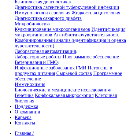
Клиническая диагностика
Диагностика латентной туберкулезной инфекции
Иммунология и серология
Жидкостная цитология
Диагностика сахарного диабета
Микробиология
Культивирование микроорганизмов
Идентификация
микроорганизмов
Антибиотикочувствительность
Комбинированный анализ (идентификация и оценка
чувствительности)
Лабораторная автоматизация
Лабораторные роботы
Программное обеспечение
Ветеринария и ГМО
Инфекционные заболевания
ГМИ
Патогены в
продуктах питания
Сырьевой состав
Программное
обеспечение
Иммунохимия
Биологические и медицинские исследования
Генетика
Конфокальная микроскопия
Клеточная
биология
Поддержка
О компании
Карьера
Контакты
Главная
/