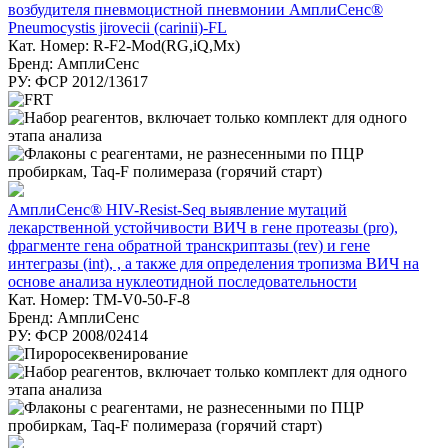
возбудителя пневмоцистной пневмонии АмплиСенс®
Pneumocystis jirovecii (carinii)-FL
Кат. Номер: R-F2-Mod(RG,iQ,Mx)
Бренд: АмплиСенс
РУ: ФСР 2012/13617
АмплиСенс® HIV-Resist-Seq выявление мутаций
лекарственной устойчивости ВИЧ в гене протеазы (pro),
фрагменте гена обратной транскриптазы (rev) и гене
интегразы (int), , а также для определения тропизма ВИЧ на
основе анализа нуклеотидной последовательности
Кат. Номер: TM-V0-50-F-8
Бренд: АмплиСенс
РУ: ФСР 2008/02414