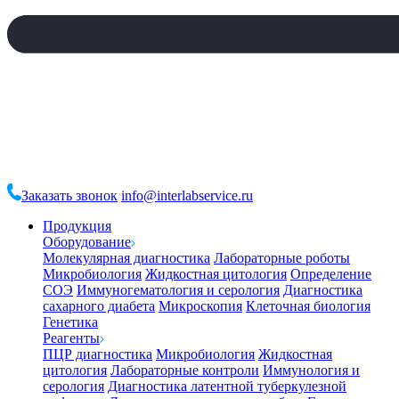
Заказать звонок
info@interlabservice.ru
Продукция
Оборудование
Молекулярная диагностика
Лабораторные роботы
Микробиология
Жидкостная цитология
Определение
СОЭ
Иммуногематология и серология
Диагностика
сахарного диабета
Микроскопия
Клеточная биология
Генетика
Реагенты
ПЦР диагностика
Микробиология
Жидкостная
цитология
Лабораторные контроли
Иммунология и
серология
Диагностика латентной туберкулезной