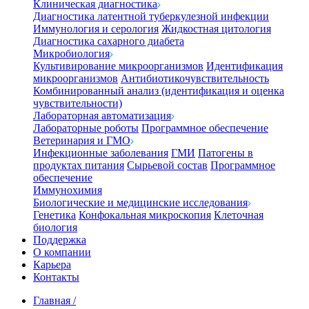
Клиническая диагностика
Диагностика латентной туберкулезной инфекции
Иммунология и серология
Жидкостная цитология
Диагностика сахарного диабета
Микробиология
Культивирование микроорганизмов
Идентификация
микроорганизмов
Антибиотикочувствительность
Комбинированный анализ (идентификация и оценка
чувствительности)
Лабораторная автоматизация
Лабораторные роботы
Программное обеспечение
Ветеринария и ГМО
Инфекционные заболевания
ГМИ
Патогены в
продуктах питания
Сырьевой состав
Программное
обеспечение
Иммунохимия
Биологические и медицинские исследования
Генетика
Конфокальная микроскопия
Клеточная
биология
Поддержка
О компании
Карьера
Контакты
Главная
/