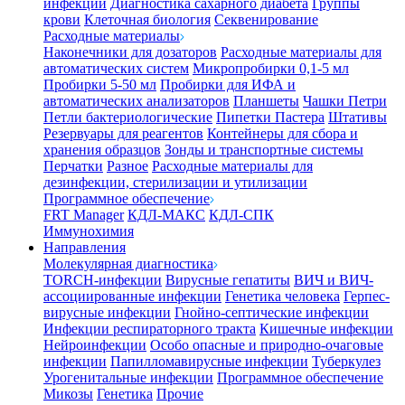
инфекции
Диагностика сахарного диабета
Группы
крови
Клеточная биология
Секвенирование
Расходные материалы
Наконечники для дозаторов
Расходные материалы для
автоматических систем
Микропробирки 0,1-5 мл
Пробирки 5-50 мл
Пробирки для ИФА и
автоматических анализаторов
Планшеты
Чашки Петри
Петли бактериологические
Пипетки Пастера
Штативы
Резервуары для реагентов
Контейнеры для сбора и
хранения образцов
Зонды и транспортные системы
Перчатки
Разное
Расходные материалы для
дезинфекции, стерилизации и утилизации
Программное обеспечение
FRT Manager
КДЛ-МАКС
КДЛ-СПК
Иммунохимия
Направления
Молекулярная диагностика
TORCH-инфекции
Вирусные гепатиты
ВИЧ и ВИЧ-
ассоциированные инфекции
Генетика человека
Герпес-
вирусные инфекции
Гнойно-септические инфекции
Инфекции респираторного тракта
Кишечные инфекции
Нейроинфекции
Особо опасные и природно-очаговые
инфекции
Папилломавирусные инфекции
Туберкулез
Урогенитальные инфекции
Программное обеспечение
Микозы
Генетика
Прочие