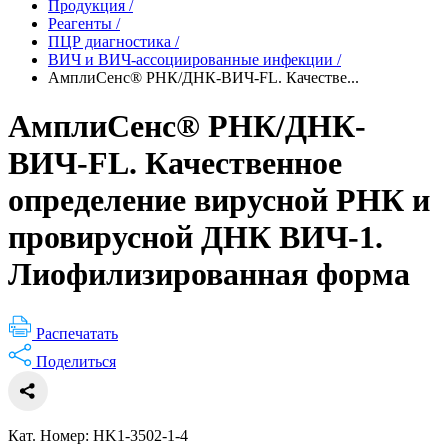
Продукция
/
Реагенты
/
ПЦР диагностика
/
ВИЧ и ВИЧ-ассоциированные инфекции
/
АмплиСенс® РНК/ДНК-ВИЧ-FL. Качестве...
АмплиСенс® РНК/ДНК-
ВИЧ-FL. Качественное
определение вирусной РНК и
провирусной ДНК ВИЧ-1.
Лиофилизированная форма
Распечатать
Поделиться
Кат. Номер: HK1-3502-1-4