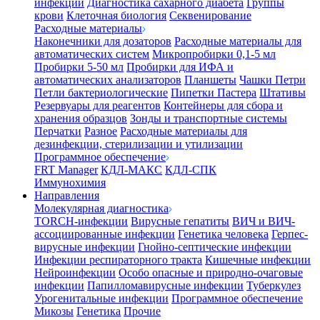
инфекции
Диагностика сахарного диабета
Группы
крови
Клеточная биология
Секвенирование
Расходные материалы
Наконечники для дозаторов
Расходные материалы для
автоматических систем
Микропробирки 0,1-5 мл
Пробирки 5-50 мл
Пробирки для ИФА и
автоматических анализаторов
Планшеты
Чашки Петри
Петли бактериологические
Пипетки Пастера
Штативы
Резервуары для реагентов
Контейнеры для сбора и
хранения образцов
Зонды и транспортные системы
Перчатки
Разное
Расходные материалы для
дезинфекции, стерилизации и утилизации
Программное обеспечение
FRT Manager
КДЛ-МАКС
КДЛ-СПК
Иммунохимия
Направления
Молекулярная диагностика
TORCH-инфекции
Вирусные гепатиты
ВИЧ и ВИЧ-
ассоциированные инфекции
Генетика человека
Герпес-
вирусные инфекции
Гнойно-септические инфекции
Инфекции респираторного тракта
Кишечные инфекции
Нейроинфекции
Особо опасные и природно-очаговые
инфекции
Папилломавирусные инфекции
Туберкулез
Урогенитальные инфекции
Программное обеспечение
Микозы
Генетика
Прочие