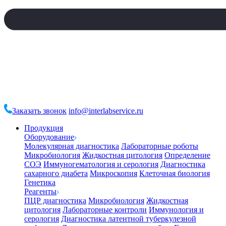
Заказать звонок
info@interlabservice.ru
Продукция
Оборудование
Молекулярная диагностика
Лабораторные роботы
Микробиология
Жидкостная цитология
Определение
СОЭ
Иммуногематология и серология
Диагностика
сахарного диабета
Микроскопия
Клеточная биология
Генетика
Реагенты
ПЦР диагностика
Микробиология
Жидкостная
цитология
Лабораторные контроли
Иммунология и
серология
Диагностика латентной туберкулезной