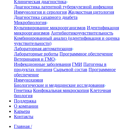
Клиническая диагностика
Диагностика латентной туберкулезной инфекции
Иммунология и серология
Жидкостная цитология
Диагностика сахарного диабета
Микробиология
Культивирование микроорганизмов
Идентификация
микроорганизмов
Антибиотикочувствительность
Комбинированный анализ (идентификация и оценка
чувствительности)
Лабораторная автоматизация
Лабораторные роботы
Программное обеспечение
Ветеринария и ГМО
Инфекционные заболевания
ГМИ
Патогены в
продуктах питания
Сырьевой состав
Программное
обеспечение
Иммунохимия
Биологические и медицинские исследования
Генетика
Конфокальная микроскопия
Клеточная
биология
Поддержка
О компании
Карьера
Контакты
Главная
/