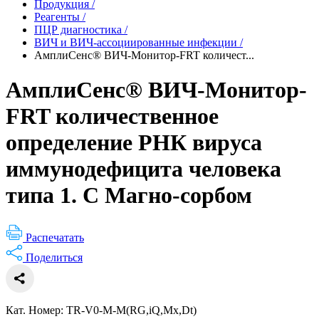
Продукция
/
Реагенты
/
ПЦР диагностика
/
ВИЧ и ВИЧ-ассоциированные инфекции
/
АмплиСенс® ВИЧ-Монитор-FRT количест...
АмплиСенс® ВИЧ-Монитор-
FRT количественное
определение РНК вируса
иммунодефицита человека
типа 1. С Магно-сорбом
Распечатать
Поделиться
Кат. Номер: TR-V0-M-M(RG,iQ,Mx,Dt)