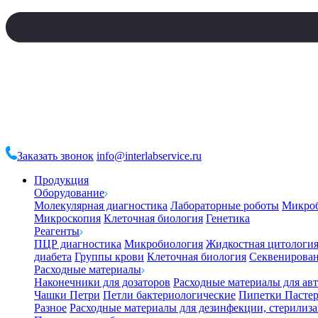
Заказать звонок
info@interlabservice.ru
Продукция
Оборудование
Молекулярная диагностика
Лабораторные роботы
Микро
Микроскопия
Клеточная биология
Генетика
Реагенты
ПЦР диагностика
Микробиология
Жидкостная цитологи
диабета
Группы крови
Клеточная биология
Секвенирова
Расходные материалы
Наконечники для дозаторов
Расходные материалы для ав
Чашки Петри
Петли бактериологические
Пипетки Пастер
Разное
Расходные материалы для дезинфекции, стерилиз