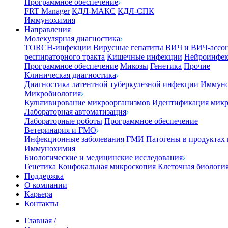
Программное обеспечение
FRT Manager
КДЛ-МАКС
КДЛ-СПК
Иммунохимия
Направления
Молекулярная диагностика
TORCH-инфекции
Вирусные гепатиты
ВИЧ и ВИЧ-ассо
респираторного тракта
Кишечные инфекции
Нейроинфе
Программное обеспечение
Микозы
Генетика
Прочие
Клиническая диагностика
Диагностика латентной туберкулезной инфекции
Иммуно
Микробиология
Культивирование микроорганизмов
Идентификация микр
Лабораторная автоматизация
Лабораторные роботы
Программное обеспечение
Ветеринария и ГМО
Инфекционные заболевания
ГМИ
Патогены в продуктах
Иммунохимия
Биологические и медицинские исследования
Генетика
Конфокальная микроскопия
Клеточная биологи
Поддержка
О компании
Карьера
Контакты
Главная
/