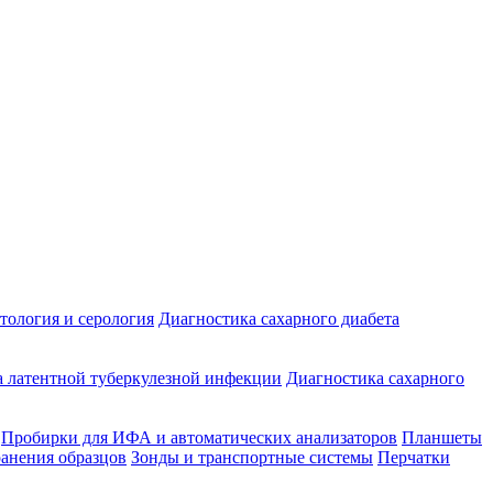
ология и серология
Диагностика сахарного диабета
 латентной туберкулезной инфекции
Диагностика сахарного
Пробирки для ИФА и автоматических анализаторов
Планшеты
ранения образцов
Зонды и транспортные системы
Перчатки