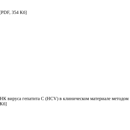
[PDF, 354 Кб]
НК вируса гепатита C (HCV) в клиническом материале методом
 Кб]