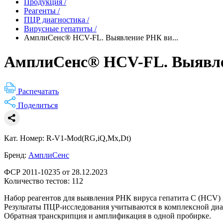
Продукция
/
Реагенты
/
ПЦР диагностика
/
Вирусные гепатиты
/
АмплиСенс® HCV-FL. Выявление РНК ви...
АмплиСенс® HCV-FL. Выявлен
Распечатать
Поделиться
Кат. Номер: R-V1-Mod(RG,iQ,Mx,Dt)
Бренд:
АмплиСенс
ФСР 2011-10235 от 28.12.2023
Количество тестов: 112
Набор реагентов для выявления РНК вируса гепатита С (HСV)
Результаты ПЦР-исследования учитываются в комплексной диа
Обратная транскрипция и амплификация в одной пробирке.