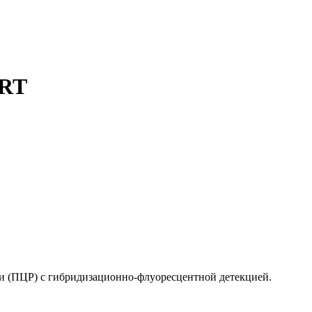
FRT
и (ПЦР) с гибридизационно-флуоресцентной детекцией.