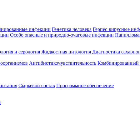
циированные инфекции
Генетика человека
Герпес-вирусные ин
кции
Особо опасные и природно-очаговые инфекции
Папиллома
логия и серология
Жидкостная цитология
Диагностика сахарног
оорганизмов
Антибиотикочувствительность
Комбинированный а
 питания
Сырьевой состав
Программное обеспечение
я