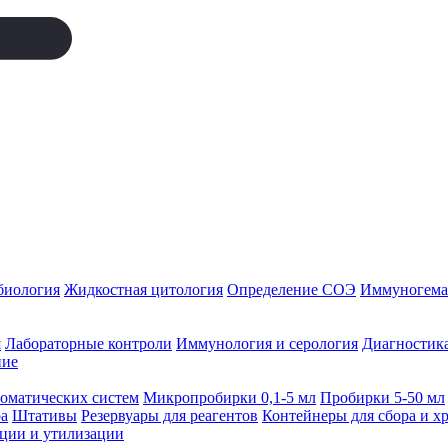
биология
Жидкостная цитология
Определение СОЭ
Иммуногемат
я
Лабораторные контроли
Иммунология и серология
Диагностика
ние
томатических систем
Микропробирки 0,1-5 мл
Пробирки 5-50 мл
а
Штативы
Резервуары для реагентов
Контейнеры для сбора и х
ации и утилизации