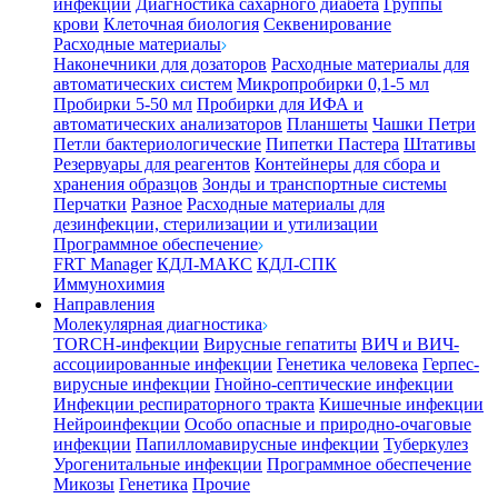
инфекции
Диагностика сахарного диабета
Группы
крови
Клеточная биология
Секвенирование
Расходные материалы
Наконечники для дозаторов
Расходные материалы для
автоматических систем
Микропробирки 0,1-5 мл
Пробирки 5-50 мл
Пробирки для ИФА и
автоматических анализаторов
Планшеты
Чашки Петри
Петли бактериологические
Пипетки Пастера
Штативы
Резервуары для реагентов
Контейнеры для сбора и
хранения образцов
Зонды и транспортные системы
Перчатки
Разное
Расходные материалы для
дезинфекции, стерилизации и утилизации
Программное обеспечение
FRT Manager
КДЛ-МАКС
КДЛ-СПК
Иммунохимия
Направления
Молекулярная диагностика
TORCH-инфекции
Вирусные гепатиты
ВИЧ и ВИЧ-
ассоциированные инфекции
Генетика человека
Герпес-
вирусные инфекции
Гнойно-септические инфекции
Инфекции респираторного тракта
Кишечные инфекции
Нейроинфекции
Особо опасные и природно-очаговые
инфекции
Папилломавирусные инфекции
Туберкулез
Урогенитальные инфекции
Программное обеспечение
Микозы
Генетика
Прочие