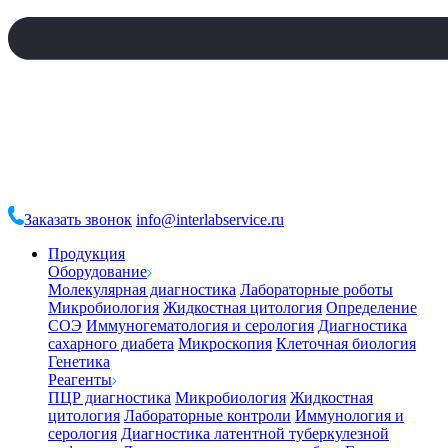
Заказать звонок
info@interlabservice.ru
Продукция
Оборудование
Молекулярная диагностика
Лабораторные роботы
Микробиология
Жидкостная цитология
Определение
СОЭ
Иммуногематология и серология
Диагностика
сахарного диабета
Микроскопия
Клеточная биология
Генетика
Реагенты
ПЦР диагностика
Микробиология
Жидкостная
цитология
Лабораторные контроли
Иммунология и
серология
Диагностика латентной туберкулезной