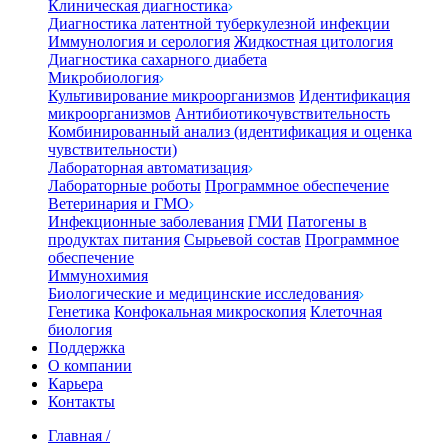
Клиническая диагностика
Диагностика латентной туберкулезной инфекции
Иммунология и серология
Жидкостная цитология
Диагностика сахарного диабета
Микробиология
Культивирование микроорганизмов
Идентификация
микроорганизмов
Антибиотикочувствительность
Комбинированный анализ (идентификация и оценка
чувствительности)
Лабораторная автоматизация
Лабораторные роботы
Программное обеспечение
Ветеринария и ГМО
Инфекционные заболевания
ГМИ
Патогены в
продуктах питания
Сырьевой состав
Программное
обеспечение
Иммунохимия
Биологические и медицинские исследования
Генетика
Конфокальная микроскопия
Клеточная
биология
Поддержка
О компании
Карьера
Контакты
Главная
/