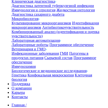
Клиническая диагностика
Диагностика латентной туберкулезной инфекции
Иммунология и серология
Жидкостная цитология
Диагностика сахарного диабета
Микробиология
Культивирование микроорганизмов
Идентификация
микроорганизмов
Антибиотикочувствительность
Комбинированный анализ (идентификация и оценка
чувствительности)
Лабораторная автоматизация
Лабораторные роботы
Программное обеспечение
Ветеринария и ГМО
Инфекционные заболевания
ГМИ
Патогены в
продуктах питания
Сырьевой состав
Программное
обеспечение
Иммунохимия
Биологические и медицинские исследования
Генетика
Конфокальная микроскопия
Клеточная
биология
Поддержка
О компании
Карьера
Контакты
Главная
/