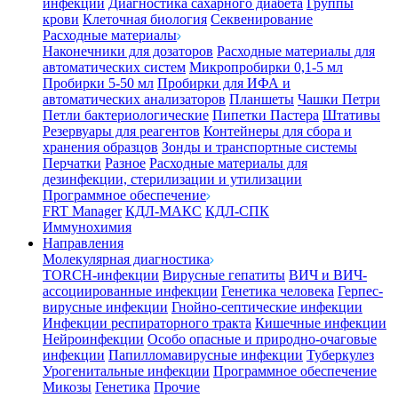
инфекции
Диагностика сахарного диабета
Группы
крови
Клеточная биология
Секвенирование
Расходные материалы
Наконечники для дозаторов
Расходные материалы для
автоматических систем
Микропробирки 0,1-5 мл
Пробирки 5-50 мл
Пробирки для ИФА и
автоматических анализаторов
Планшеты
Чашки Петри
Петли бактериологические
Пипетки Пастера
Штативы
Резервуары для реагентов
Контейнеры для сбора и
хранения образцов
Зонды и транспортные системы
Перчатки
Разное
Расходные материалы для
дезинфекции, стерилизации и утилизации
Программное обеспечение
FRT Manager
КДЛ-МАКС
КДЛ-СПК
Иммунохимия
Направления
Молекулярная диагностика
TORCH-инфекции
Вирусные гепатиты
ВИЧ и ВИЧ-
ассоциированные инфекции
Генетика человека
Герпес-
вирусные инфекции
Гнойно-септические инфекции
Инфекции респираторного тракта
Кишечные инфекции
Нейроинфекции
Особо опасные и природно-очаговые
инфекции
Папилломавирусные инфекции
Туберкулез
Урогенитальные инфекции
Программное обеспечение
Микозы
Генетика
Прочие