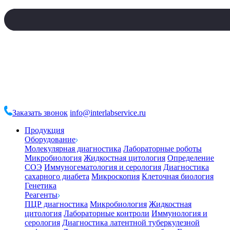
Заказать звонок
info@interlabservice.ru
Продукция
Оборудование
Молекулярная диагностика
Лабораторные роботы
Микробиология
Жидкостная цитология
Определение
СОЭ
Иммуногематология и серология
Диагностика
сахарного диабета
Микроскопия
Клеточная биология
Генетика
Реагенты
ПЦР диагностика
Микробиология
Жидкостная
цитология
Лабораторные контроли
Иммунология и
серология
Диагностика латентной туберкулезной