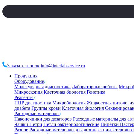
Заказать звонок
info@interlabservice.ru
Продукция
Оборудование
Молекулярная диагностика
Лабораторные роботы
Микро
Микроскопия
Клеточная биология
Генетика
Реагенты
ПЦР диагностика
Микробиология
Жидкостная цитологи
диабета
Группы крови
Клеточная биология
Секвенирова
Расходные материалы
Наконечники для дозаторов
Расходные материалы для ав
Чашки Петри
Петли бактериологические
Пипетки Пастер
Разное
Расходные материалы для дезинфекции, стерилиз