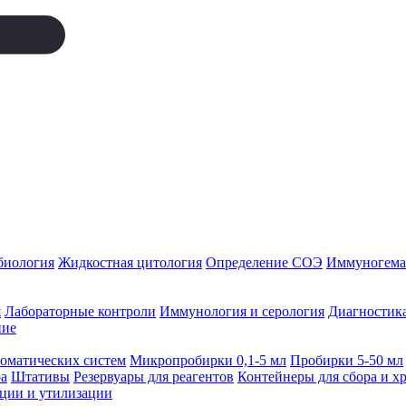
биология
Жидкостная цитология
Определение СОЭ
Иммуногемат
я
Лабораторные контроли
Иммунология и серология
Диагностика
ние
томатических систем
Микропробирки 0,1-5 мл
Пробирки 5-50 мл
а
Штативы
Резервуары для реагентов
Контейнеры для сбора и х
ации и утилизации