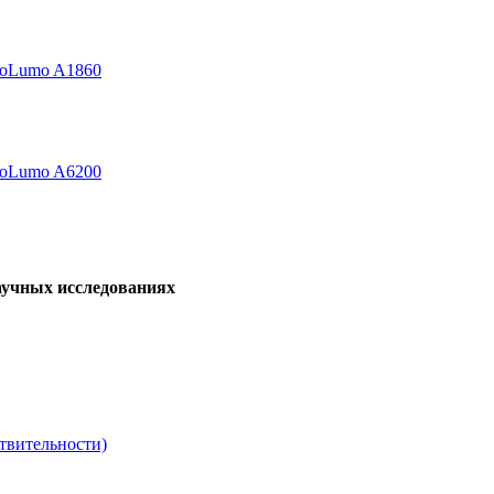
toLumo A1860
toLumo A6200
аучных исследованиях
твительности)