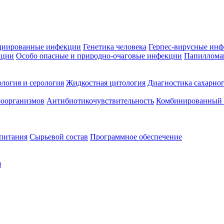
циированные инфекции
Генетика человека
Герпес-вирусные ин
кции
Особо опасные и природно-очаговые инфекции
Папиллома
логия и серология
Жидкостная цитология
Диагностика сахарног
оорганизмов
Антибиотикочувствительность
Комбинированный а
 питания
Сырьевой состав
Программное обеспечение
я