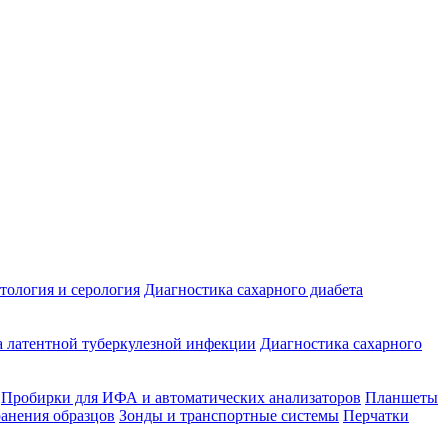
ология и серология
Диагностика сахарного диабета
 латентной туберкулезной инфекции
Диагностика сахарного
Пробирки для ИФА и автоматических анализаторов
Планшеты
ранения образцов
Зонды и транспортные системы
Перчатки