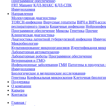
Программное обеспечение
FRT Manager
КДЛ-МАКС
КДЛ-СПК
Иммунохимия
Направления
Молекулярная диагностика
TORCH-инфекции
Вирусные гепатиты
ВИЧ и ВИЧ-ассо
респираторного тракта
Кишечные инфекции
Нейроинфе
Программное обеспечение
Микозы
Генетика
Прочие
Клиническая диагностика
Диагностика латентной туберкулезной инфекции
Иммуно
Микробиология
Культивирование микроорганизмов
Идентификация микр
Лабораторная автоматизация
Лабораторные роботы
Программное обеспечение
Ветеринария и ГМО
Инфекционные заболевания
ГМИ
Патогены в продуктах
Иммунохимия
Биологические и медицинские исследования
Генетика
Конфокальная микроскопия
Клеточная биологи
Поддержка
О компании
Карьера
Контакты
Главная
/