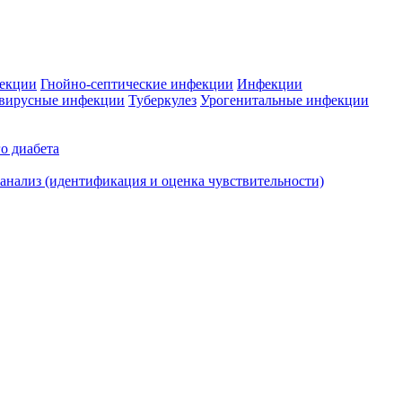
фекции
Гнойно-септические инфекции
Инфекции
вирусные инфекции
Туберкулез
Урогенитальные инфекции
о диабета
нализ (идентификация и оценка чувствительности)