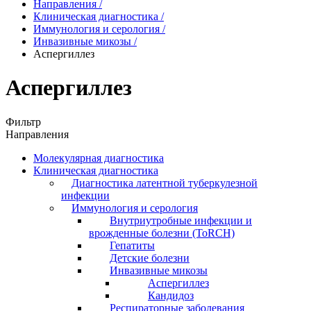
Направления
/
Клиническая диагностика
/
Иммунология и серология
/
Инвазивные микозы
/
Аспергиллез
Аспергиллез
Фильтр
Направления
Молекулярная диагностика
Клиническая диагностика
Диагностика латентной туберкулезной
инфекции
Иммунология и серология
Внутриутробные инфекции и
врожденные болезни (ToRCH)
Гепатиты
Детские болезни
Инвазивные микозы
Аспергиллез
Кандидоз
Респираторные заболевания