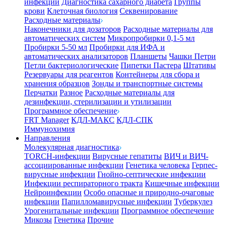
инфекции
Диагностика сахарного диабета
Группы
крови
Клеточная биология
Секвенирование
Расходные материалы
Наконечники для дозаторов
Расходные материалы для
автоматических систем
Микропробирки 0,1-5 мл
Пробирки 5-50 мл
Пробирки для ИФА и
автоматических анализаторов
Планшеты
Чашки Петри
Петли бактериологические
Пипетки Пастера
Штативы
Резервуары для реагентов
Контейнеры для сбора и
хранения образцов
Зонды и транспортные системы
Перчатки
Разное
Расходные материалы для
дезинфекции, стерилизации и утилизации
Программное обеспечение
FRT Manager
КДЛ-МАКС
КДЛ-СПК
Иммунохимия
Направления
Молекулярная диагностика
TORCH-инфекции
Вирусные гепатиты
ВИЧ и ВИЧ-
ассоциированные инфекции
Генетика человека
Герпес-
вирусные инфекции
Гнойно-септические инфекции
Инфекции респираторного тракта
Кишечные инфекции
Нейроинфекции
Особо опасные и природно-очаговые
инфекции
Папилломавирусные инфекции
Туберкулез
Урогенитальные инфекции
Программное обеспечение
Микозы
Генетика
Прочие