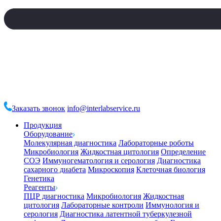
Заказать звонок
info@interlabservice.ru
Продукция
Оборудование
Молекулярная диагностика
Лабораторные роботы
Микробиология
Жидкостная цитология
Определение
СОЭ
Иммуногематология и серология
Диагностика
сахарного диабета
Микроскопия
Клеточная биология
Генетика
Реагенты
ПЦР диагностика
Микробиология
Жидкостная
цитология
Лабораторные контроли
Иммунология и
серология
Диагностика латентной туберкулезной