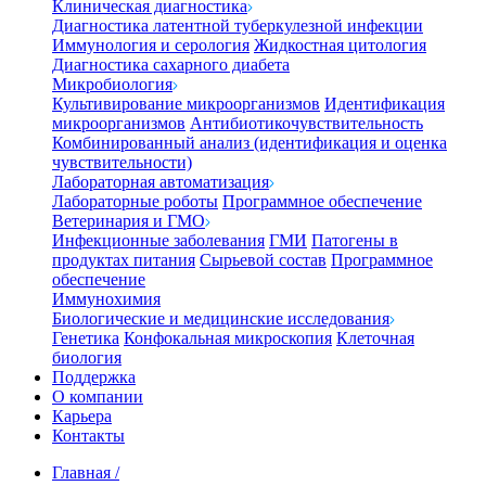
Клиническая диагностика
Диагностика латентной туберкулезной инфекции
Иммунология и серология
Жидкостная цитология
Диагностика сахарного диабета
Микробиология
Культивирование микроорганизмов
Идентификация
микроорганизмов
Антибиотикочувствительность
Комбинированный анализ (идентификация и оценка
чувствительности)
Лабораторная автоматизация
Лабораторные роботы
Программное обеспечение
Ветеринария и ГМО
Инфекционные заболевания
ГМИ
Патогены в
продуктах питания
Сырьевой состав
Программное
обеспечение
Иммунохимия
Биологические и медицинские исследования
Генетика
Конфокальная микроскопия
Клеточная
биология
Поддержка
О компании
Карьера
Контакты
Главная
/