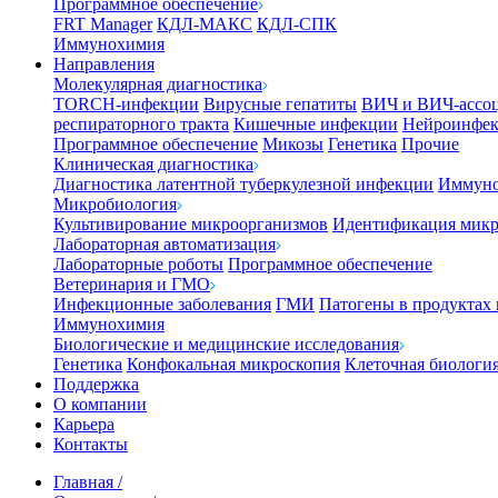
Программное обеспечение
FRT Manager
КДЛ-МАКС
КДЛ-СПК
Иммунохимия
Направления
Молекулярная диагностика
TORCH-инфекции
Вирусные гепатиты
ВИЧ и ВИЧ-ассо
респираторного тракта
Кишечные инфекции
Нейроинфе
Программное обеспечение
Микозы
Генетика
Прочие
Клиническая диагностика
Диагностика латентной туберкулезной инфекции
Иммуно
Микробиология
Культивирование микроорганизмов
Идентификация микр
Лабораторная автоматизация
Лабораторные роботы
Программное обеспечение
Ветеринария и ГМО
Инфекционные заболевания
ГМИ
Патогены в продуктах
Иммунохимия
Биологические и медицинские исследования
Генетика
Конфокальная микроскопия
Клеточная биологи
Поддержка
О компании
Карьера
Контакты
Главная
/