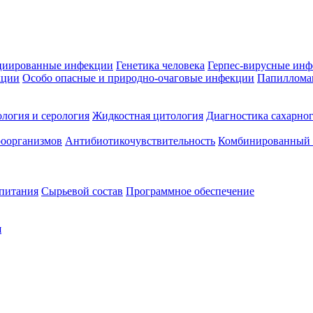
циированные инфекции
Генетика человека
Герпес-вирусные ин
кции
Особо опасные и природно-очаговые инфекции
Папиллома
логия и серология
Жидкостная цитология
Диагностика сахарног
оорганизмов
Антибиотикочувствительность
Комбинированный а
 питания
Сырьевой состав
Программное обеспечение
я