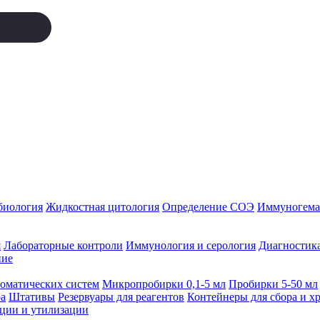
биология
Жидкостная цитология
Определение СОЭ
Иммуногемат
я
Лабораторные контроли
Иммунология и серология
Диагностика
ние
томатических систем
Микропробирки 0,1-5 мл
Пробирки 5-50 мл
а
Штативы
Резервуары для реагентов
Контейнеры для сбора и х
ации и утилизации