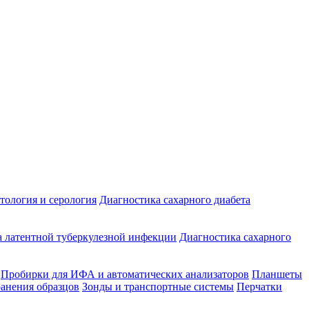
ология и серология
Диагностика сахарного диабета
 латентной туберкулезной инфекции
Диагностика сахарного
Пробирки для ИФА и автоматических анализаторов
Планшеты
ранения образцов
Зонды и транспортные системы
Перчатки