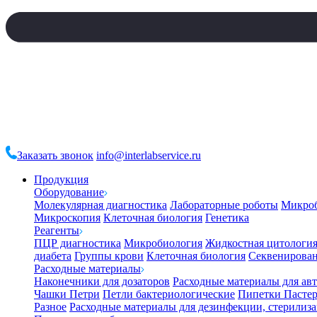
Заказать звонок
info@interlabservice.ru
Продукция
Оборудование
Молекулярная диагностика
Лабораторные роботы
Микро
Микроскопия
Клеточная биология
Генетика
Реагенты
ПЦР диагностика
Микробиология
Жидкостная цитологи
диабета
Группы крови
Клеточная биология
Секвенирова
Расходные материалы
Наконечники для дозаторов
Расходные материалы для ав
Чашки Петри
Петли бактериологические
Пипетки Пастер
Разное
Расходные материалы для дезинфекции, стерилиз