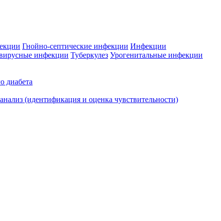
фекции
Гнойно-септические инфекции
Инфекции
вирусные инфекции
Туберкулез
Урогенитальные инфекции
о диабета
нализ (идентификация и оценка чувствительности)